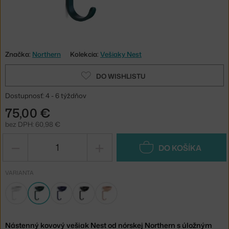
Značka:
Northern
Kolekcia:
Vešiaky Nest
DO WISHLISTU
Dostupnosť: 4 - 6 týždňov
75,00 €
bez DPH: 60,98 €
−
+
DO KOŠÍKA
VARIANTA
Nástenný kovový vešiak Nest od nórskej Northern s úložným