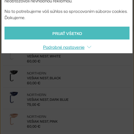
neobťažovali nevhodnou reklamou.
Jste z Česka? Přejděte na
Věšák Nest, dark green
Na to potrebujeme váš súhlas so spracovaním súborov cookies.
Shopping from the EU? Switch to
Nest Wall Hook, dark green
Ďakujeme.
PRIJAŤ VŠETKO
Z rovnakej kolekcie
Podrobné nastavenie
NORTHERN
VEŠIAK NEST, WHITE
60,00 €
NORTHERN
VEŠIAK NEST, BLACK
60,00 €
NORTHERN
VEŠIAK NEST, DARK BLUE
75,00 €
NORTHERN
VEŠIAK NEST, PINK
60,00 €