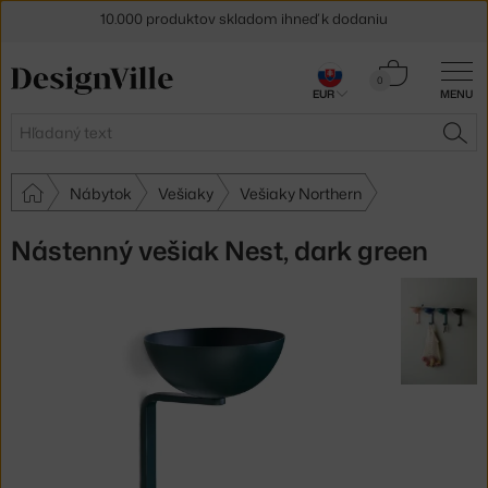
10.000 produktov skladom ihneď k dodaniu
5 % zľava pre odberateľov
newslettera
Košík
0
30 dní na vrátenie tovaru
EUR
MENU
0,00 €
Hľadať
HĽA
Nábytok
Vešiaky
Vešiaky Northern
Nástenný vešiak Nest, dark green