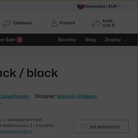
Slovenčina |
EUR
Košík
Obľúbené
Prihlásiť
0,00 €
0
0
r Sale
Novinky
Blog
Značky
ack / black
Copenhagen
Dizajnér:
Sigurjón Pálsson
d
kus
, odosielame ihneď
 ďalších kusov: 3 - 5 týždňov
DO WISHLISTU
v
showroome Brno