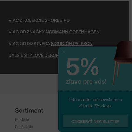
VIAC Z KOLEKCIE
SHOREBIRD
VIAC OD ZNAČKY
NORMANN COPENHAGEN
VIAC OD DIZAJNÉRA
SIGURJÓN PÁLSSON
5%
Zavrieť
ĎALŠIE
ŠTÝLOVÉ DEKORÁCIE
zľava pre vás!
Odoberajte náš newsletter a
získajte 5% zľavu.
Sortiment
Sledujte nás
Kolekcie
Instagram
ODOBERAŤ NEWSLETTER
Podľa štýlu
Facebook