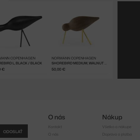
MANN COPENHAGEN
NORMANN COPENHAGEN
EBIRD L, BLACK / BLACK
SHOREBIRD MEDIUM, WALNUT / BRASS
0 €
50,00 €
O nás
Nákup
Kontakt
Všetko o nákupe
ODOSLAŤ
O nás
Doprava a platba