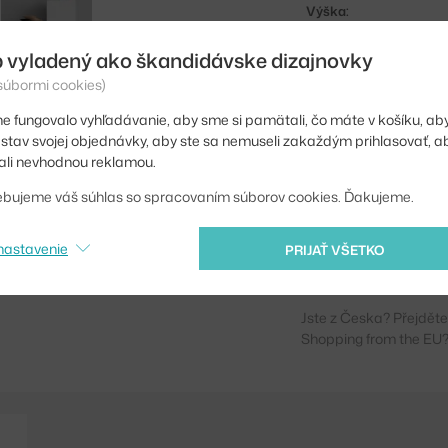
Výška:
Dĺžka:
 vyladený ako škandidávske dizajnovky
Hĺbka:
 súbormi cookies)
e fungovalo vyhľadávanie, aby sme si pamätali, čo máte v košíku, aby
Hmotnosť:
iť stav svojej objednávky, aby ste sa nemuseli zakaždým prihlasovať, 
Farba:
li nevhodnou reklamou.
Materiál:
ebujeme váš súhlas so spracovaním súborov cookies. Ďakujeme.
Kód produktu
nastavenie
PRIJAŤ VŠETKO
EAN
Jste z Česka? Přejdět
Shopping from the EU?