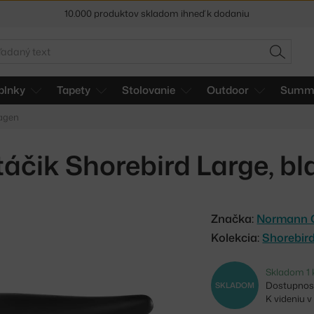
5 % zľava pre odberateľov
newslettera
adať
30 dní na vrátenie tovaru
HĽADAŤ
plnky
Tapety
Stolovanie
Outdoor
Summe
agen
áčik Shorebird Large, bl
Značka:
Normann 
Kolekcia:
Shorebir
Skladom 1 
Dostupnosť
SKLADOM
K videniu 