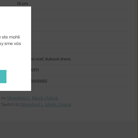
14 cm
22 cm
6,5 cm
 ste mohli
0,27 kg
aby sme vás
čierna
lakovaná oceľ, dubové drevo
NCP-100171
5712396005662
e na
Shorebird L, black / black
 Switch to
Shorebird L, black / black