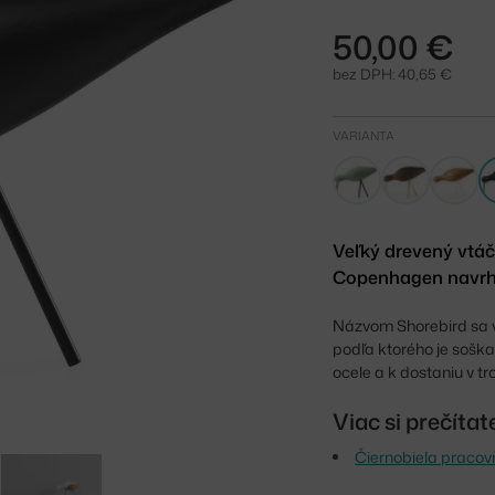
50,00 €
bez DPH: 40,65 €
VARIANTA
Veľký drevený vtáč
Copenhagen navrhol
Názvom Shorebird sa 
podľa ktorého je soška
ocele a k dostaniu v t
Viac si prečíta
Čiernobiela pracov