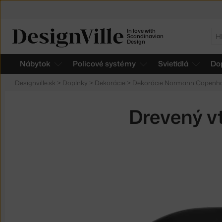
In love with
Hľ
Scandinavian
Design
Nábytok
Policové systémy
Svietidlá
Do
Designville.sk
>
Doplnky
>
Dekorácie
>
Dekorácie Normann Copenh
Drevený vt