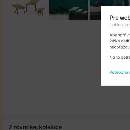
Pre web
(súhlas so
Aby správn
ľahko zist
neobťažova
Na to potr
Podrobné 
Z rovnakej kolekcie