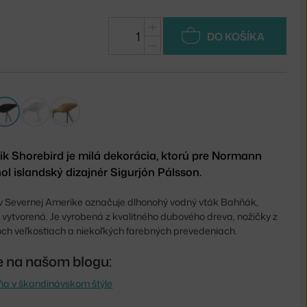
+
DO KOŠÍKA
−
ik Shorebird je milá dekorácia, ktorú pre Normann
 islandský dizajnér Sigurjón Pálsson.
v Severnej Amerike označuje dlhonohý vodný vták Bahňák,
 vytvorená. Je vyrobená z kvalitného dubového dreva, nožičky z
roch veľkostiach a niekoľkých farebných prevedeniach.
te na našom blogu:
ňa v škandinávskom štýle