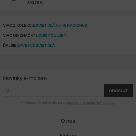
393,75 €
VIAC Z KOLEKCIE
SVIETIDLÁ VL 45 RADIOHUS
VIAC OD ZNAČKY
LOUIS POULSEN
ĎALŠIE
ZÁVESNÉ SVIETIDLÁ
Novinky e-mailom
ODOSLAŤ
Prihlásením súhlasíte so
spracovaním osobných údajov
.
O nás
Nákup