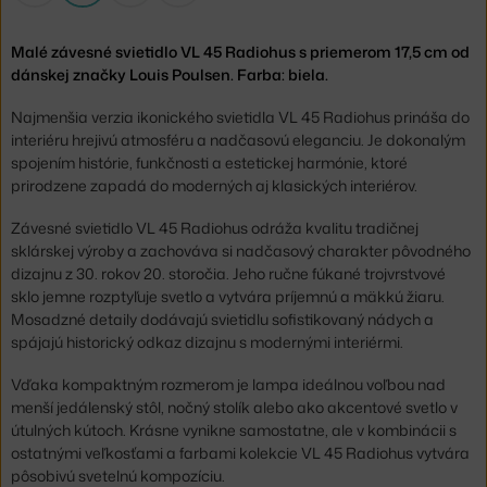
Malé závesné svietidlo VL 45 Radiohus s priemerom 17,5 cm od
dánskej značky Louis Poulsen. Farba: biela.
Najmenšia verzia ikonického svietidla VL 45 Radiohus prináša do
interiéru hrejivú atmosféru a nadčasovú eleganciu. Je dokonalým
spojením histórie, funkčnosti a estetickej harmónie, ktoré
prirodzene zapadá do moderných aj klasických interiérov.
Závesné svietidlo VL 45 Radiohus odráža kvalitu tradičnej
sklárskej výroby a zachováva si nadčasový charakter pôvodného
dizajnu z 30. rokov 20. storočia. Jeho ručne fúkané trojvrstvové
sklo jemne rozptyľuje svetlo a vytvára príjemnú a mäkkú žiaru.
Mosadzné detaily dodávajú svietidlu sofistikovaný nádych a
spájajú historický odkaz dizajnu s modernými interiérmi.
Vďaka kompaktným rozmerom je lampa ideálnou voľbou nad
menší jedálenský stôl, nočný stolík alebo ako akcentové svetlo v
útulných kútoch. Krásne vynikne samostatne, ale v kombinácii s
ostatnými veľkosťami a farbami kolekcie VL 45 Radiohus vytvára
pôsobivú svetelnú kompozíciu.