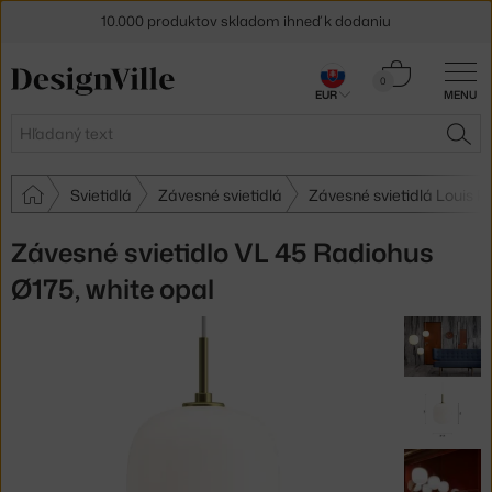
10.000 produktov skladom ihneď k dodaniu
5 % zľava pre odberateľov
newslettera
Košík
0
30 dní na vrátenie tovaru
EUR
MENU
0,00 €
Hľadať
HĽA
Svietidlá
Závesné svietidlá
Závesné svietidlá Louis P
Závesné svietidlo VL 45 Radiohus
Ø175, white opal