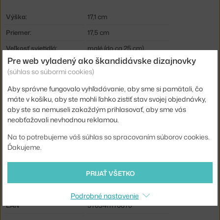
Výška:
17,1 cm
Priemer:
17,5 cm
Veľkosť svietidlá:
malé (do ca 25 cm)
Pre web vyladený ako škandidávske dizajnovky
Farba:
biela
(súhlas so súbormi cookies)
Materiál:
mosadz, ručne fúkané sklo
Aby správne fungovalo vyhľadávanie, aby sme si pamätali, čo
Dĺžka kábla:
4,4 m
máte v košíku, aby ste mohli ľahko zistiť stav svojej objednávky,
aby ste sa nemuseli zakaždým prihlasovať, aby sme vás
Obsahuje stropnú krytku:
áno
neobťažovali nevhodnou reklamou.
Hlavný materiál:
sklo
Na to potrebujeme váš súhlas so spracovaním súborov cookies.
Príkon:
20 W
Ďakujeme.
Pätica / zdroj:
E14
PRIJAŤ VŠETKO
Distribúcia svetla:
nepriame svetlo
Kód produktu
LPO-5741100167
Podrobné nastavenie
EAN
5703411176870