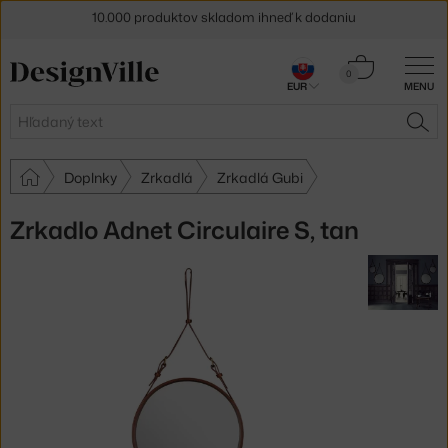
10.000 produktov skladom ihneď k dodaniu
5 % zľava pre odberateľov
newslettera
Košík
0
30 dní na vrátenie tovaru
EUR
MENU
0,00 €
Hľadať
HĽA
Doplnky
Zrkadlá
Zrkadlá Gubi
Zrkadlo Adnet Circulaire S, tan