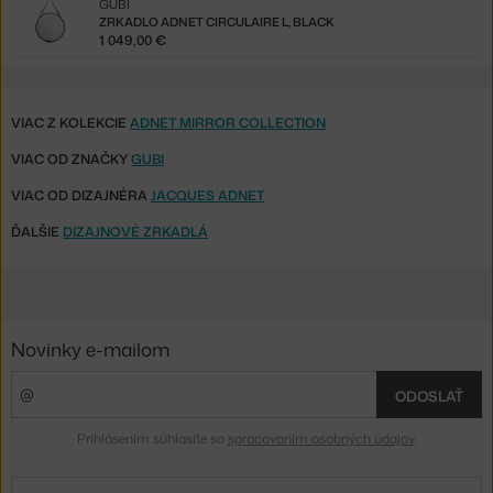
GUBI
ZRKADLO ADNET CIRCULAIRE L, BLACK
1 049,00 €
VIAC Z KOLEKCIE
ADNET MIRROR COLLECTION
VIAC OD ZNAČKY
GUBI
VIAC OD DIZAJNÉRA
JACQUES ADNET
ĎALŠIE
DIZAJNOVÉ ZRKADLÁ
Novinky e-mailom
ODOSLAŤ
Prihlásením súhlasíte so
spracovaním osobných údajov
.