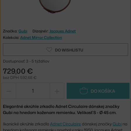
Značka:
Gubi
Dizajnér:
Jacques Adnet
Kolekcia:
Adnet Mirror Collection
DO WISHLISTU
Dostupnosť: 3 - 5 týždňov
729,00 €
bez DPH: 592,68 €
−
+
DO KOŠÍKA
Elegantné okrúhle zrkadlo Adnet Circulaire dánskej značky
Gubi na hnedom koženom remienku. Velikosť S - Ø 45 cm.
Ikonické okrúhle zrkadlo
Adnet Circulaire
dánskej značky
Gubi
na
hnedom koženom remienku navrhol v roku 1950 Jacques Adnet.