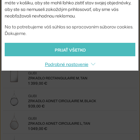
Kód produktu
GUB-10004037
máte v košíku, aby ste mohli ľahko zistiť stav svojej objednávky,
aby ste sa nemuseli zakaždým prihlasovať, aby sme vás
EAN
5710920020778
neobťažovali nevhodnou reklamou.
Na to potrebujeme váš súhlas so spracovaním súborov cookies.
Jste z Česka? Přejděte na
Zrcadlo Adnet Circulaire S, tan
Ďakujeme.
Shopping from the EU? Switch to
Adnet Mirror Circulaire S, tan
PRIJAŤ VŠETKO
Z rovnakej kolekcie
Podrobné nastavenie
GUBI
ZRKADLO RECTANGULAIRE M, TAN
1 399,00 €
GUBI
ZRKADLO ADNET CIRCULAIRE M, BLACK
939,00 €
GUBI
ZRKADLO ADNET CIRCULAIRE L, TAN
1 049,00 €