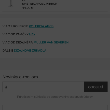
SVIETNIK ARCS L, MIRROR
44,00 €
VIAC Z KOLEKCIE
KOLEKCIA ARCS
VIAC OD ZNAČKY
HAY
VIAC OD DIZAJNÉRA
MULLER VAN SEVEREN
ĎALŠIE
DIZAJNOVÉ ZRKADLÁ
Novinky e-mailom
ODOSLAŤ
Prihlásením súhlasíte so
spracovaním osobných údajov
.