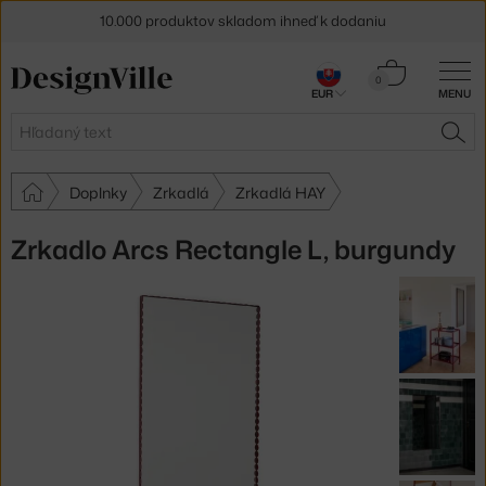
10.000 produktov skladom ihneď k dodaniu
5 % zľava pre odberateľov
newslettera
Košík
0
EUR
MENU
0,00 €
30 dní na vrátenie tovaru
Hľadať
HĽA
Doplnky
Zrkadlá
Zrkadlá HAY
Zrkadlo Arcs Rectangle L, burgundy