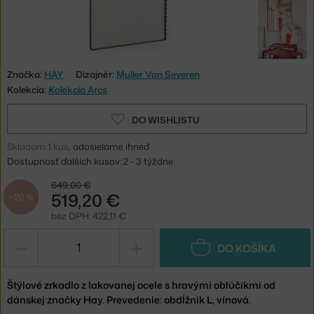
Značka:
HAY
Dizajnér:
Muller Van Severen
Kolekcia:
Kolekcia Arcs
DO WISHLISTU
Skladom 1 kus
, odosielame ihneď
Dostupnosť ďalších kusov: 2 - 3 týždne
649,00 €
519,20 €
−20 %
bez DPH: 422,11 €
−
+
DO KOŠÍKA
Štýlové zrkadlo z lakovanej ocele s hravými oblúčikmi od
dánskej značky Hay. Prevedenie: obdĺžnik L, vínová.