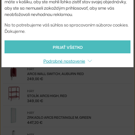
máte v košíku, aby ste mohli ľahko zistiť stav svojej objednávky,
EAN
5710441329664
aby ste sa nemuseli zakaždým prihlasovať, aby sme vás
neobťažovali nevhodnou reklamou.
Jste z Česka? Přejděte na
Zrcadlo Arcs Rectangle L, burgundy
Na to potrebujeme váš súhlas so spracovaním súborov cookies.
Shopping from the EU? Switch to
Arcs Mirror Rectangle L,
Ďakujeme.
burgundy
PRIJAŤ VŠETKO
Z rovnakej kolekcie
Podrobné nastavenie
HAY
ARCS WALL SWITCH, AUBURN RED
249,00 €
HAY
STOLÍK ARCS HIGH, RED
349,00 €
HAY
ZRKADLO ARCS RECTANGLE M, GREEN
447,20 €
HAY