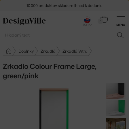
10.000 produktov skladom ihneď k dodaniu
5 % zľava pre odberateľov
newslettera
Košík
0
EUR
MENU
0,00 €
30 dní na vrátenie tovaru
Hľadať
HĽA
Doplnky
Zrkadlá
Zrkadlá Vitra
Zrkadlo Colour Frame Large,
green/pink