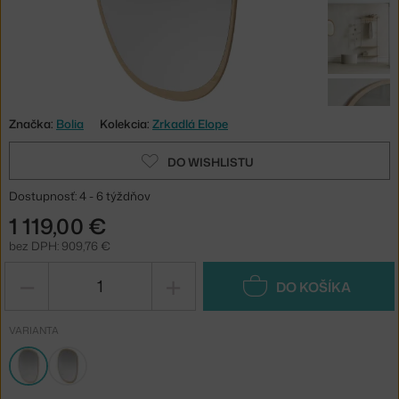
Značka:
Bolia
Kolekcia:
Zrkadlá Elope
DO WISHLISTU
Dostupnosť: 4 - 6 týždňov
1 119,00 €
bez DPH: 909,76 €
−
+
DO KOŠÍKA
VARIANTA