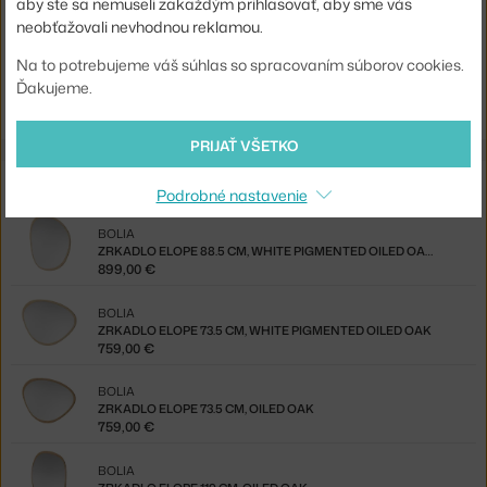
aby ste sa nemuseli zakaždým prihlasovať, aby sme vás
neobťažovali nevhodnou reklamou.
Jste z Česka? Přejděte na
Zrcadlo Elope 119 cm, white pigmented
Na to potrebujeme váš súhlas so spracovaním súborov cookies.
oiled oak
Ďakujeme.
Shopping from the EU? Switch to
Elope Mirror 119 cm, white oak
PRIJAŤ VŠETKO
Z rovnakej kolekcie
Podrobné nastavenie
BOLIA
ZRKADLO ELOPE 88.5 CM, WHITE PIGMENTED OILED OAK
899,00 €
BOLIA
ZRKADLO ELOPE 73.5 CM, WHITE PIGMENTED OILED OAK
759,00 €
BOLIA
ZRKADLO ELOPE 73.5 CM, OILED OAK
759,00 €
BOLIA