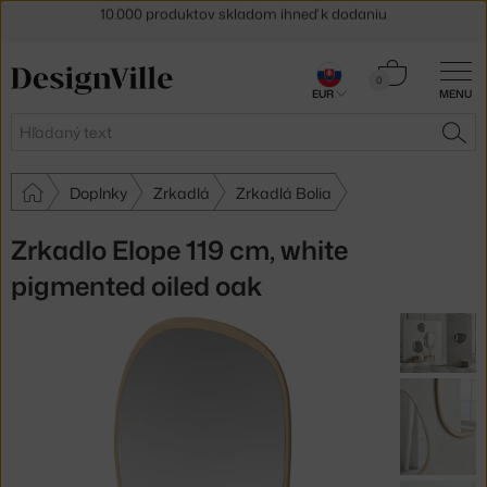
5 % zľava pre odberateľov
newslettera
30 dní na vrátenie tovaru
Košík
0
EUR
MENU
0,00 €
Hľadať
HĽA
Doplnky
Zrkadlá
Zrkadlá Bolia
Zrkadlo Elope 119 cm, white
pigmented oiled oak