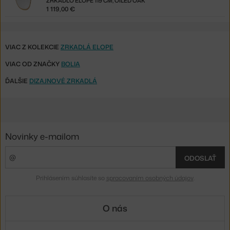
ZRKADLO ELOPE 119 CM, OILED OAK
1 119,00 €
VIAC Z KOLEKCIE
ZRKADLÁ ELOPE
VIAC OD ZNAČKY
BOLIA
ĎALŠIE
DIZAJNOVÉ ZRKADLÁ
Novinky e-mailom
ODOSLAŤ
Prihlásením súhlasíte so
spracovaním osobných údajov
.
O nás