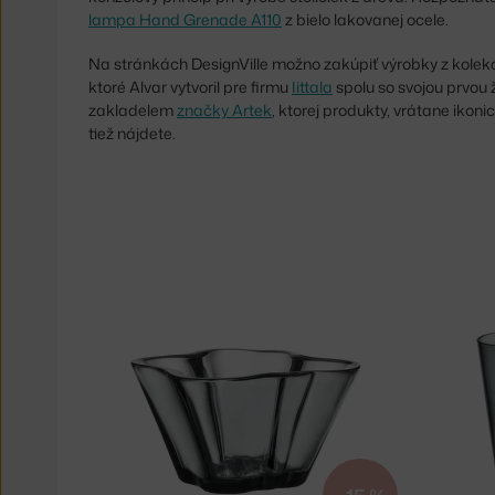
lampa Hand Grenade A110
z bielo lakovanej ocele.
Na stránkách DesignVille možno zakúpiť výrobky z kolek
ktoré Alvar vytvoril pre firmu
Iittala
spolu so svojou prvou ž
zakladelem
značky Artek
, ktorej produkty, vrátane ikon
tiež nájdete.