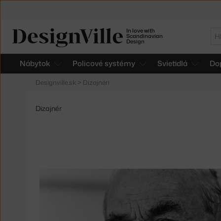
In love with
Hľ
Scandinavian
Design
Nábytok
Policové systémy
Svietidlá
Do
Designville.sk
>
Dizajnéri
Dizajnér
Produkty
od
Alvar
Aalto