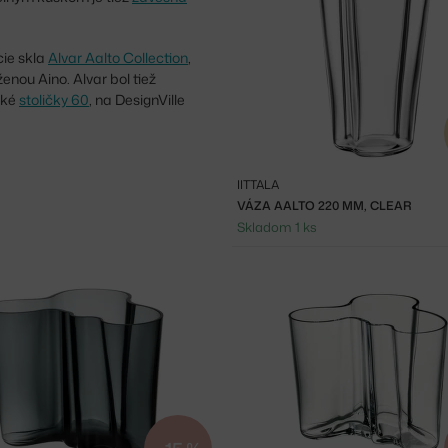
cie skla
Alvar Aalto Collection
,
enou Aino. Alvar bol tiež
ické
stoličky 60
, na DesignVille
IITTALA
VÁZA AALTO 220 MM, CLEAR
Skladom 1 ks