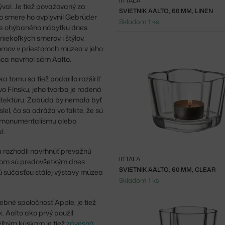
IITTALA
ýval. Je tiež považovaný za
SVIETNIK AALTO, 60 MM, LINEN
o smere ho ovplyvnil Gebrüder
Skladom 1 ks
čne ohýbaného nábytku dnes
niekoľkých smerov i štýlov.
omov v priestoroch múzea v jeho
ca navrhol sám Aalto.
 tomu sa tiež podarilo rozšíriť
vo Fínsku, jeho tvorba je radená
tektúru. Zabúda by nemala byť
el, čo sa odráža vo fakte, že sú
 k monumentalismu alebo
l.
a rozhodli navrhnúť prevažnú
IITTALA
dkom sú predovšetkým dnes
SVIETNIK AALTO, 60 MM, CLEAR
sú súčasťou stálej výstavy múzea
Skladom 1 ks
bné spoločnosť Apple, je tiež
k. Aalto ako prvý použil
teľným kúskom je tiež
závesná