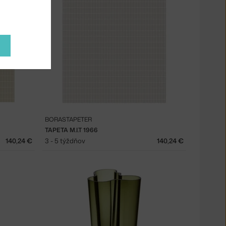
BORASTAPETER
TAPETA M.I.T 1966
140,24 €
3 - 5 týždňov
140,24 €