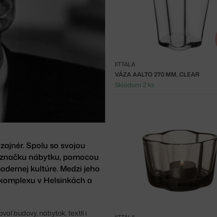
IITTALA
VÁZA AALTO 270 MM, CLEAR
Skladom 2 ks
izajnér. Spolu so svojou
 - značku nábytku, pomocou
odernej kultúre. Medzi jeho
 komplexu v Helsinkách a
al budovy, nábytok, textil i