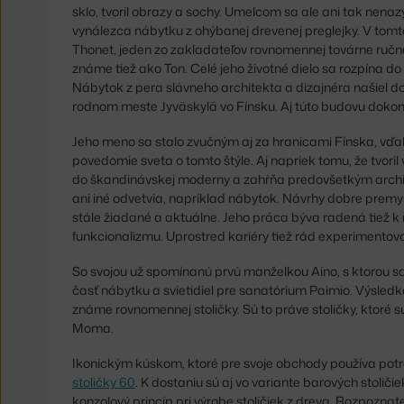
sklo, tvoril obrazy a sochy. Umelcom sa ale ani tak nenaz
vynálezca nábytku z ohýbanej drevenej preglejky. V tomt
Thonet, jeden zo zakladateľov rovnomennej továrne ru
známe tiež ako Ton. Celé jeho životné dielo sa rozpína do 
Nábytok z pera slávneho architekta a dizajnéra našiel d
rodnom meste Jyväskylä vo Fínsku. Aj túto budovu dokon
Jeho meno sa stalo zvučným aj za hranicami Fínska, vďaka
povedomie sveta o tomto štýle. Aj napriek tomu, že tvoril 
do škandinávskej moderny a zahŕňa predovšetkým archi
ani iné odvetvia, napríklad nábytok. Návrhy dobre premysl
stále žiadané a aktuálne. Jeho práca býva radená tiež
funkcionalizmu. Uprostred kariéry tiež rád experimentova
So svojou už spomínanú prvú manželkou Aino, s ktorou s
časť nábytku a svietidiel pre sanatórium Paimio. Výsle
známe rovnomennej stoličky. Sú to práve stoličky, ktoré 
Moma.
Ikonickým kúskom, ktoré pre svoje obchody používa potre
stoličky 60
. K dostaniu sú aj vo variante barových stoličie
konzolový princíp pri výrobe stoličiek z dreva. Rozpozna