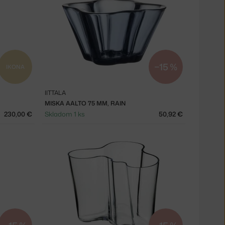
−15 %
IKONA
IITTALA
MISKA AALTO 75 MM, RAIN
230,00 €
Skladom 1 ks
50,92 €