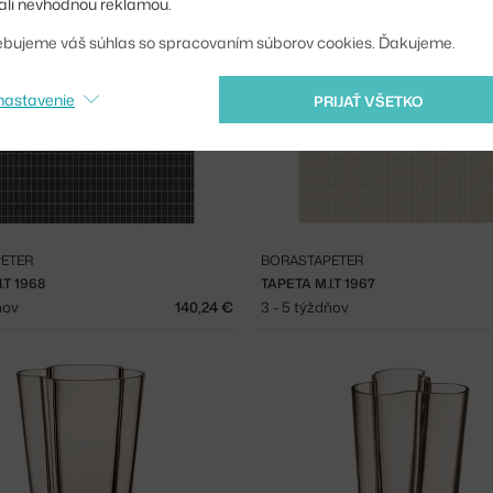
li nevhodnou reklamou.
ebujeme váš súhlas so spracovaním súborov cookies. Ďakujeme.
nastavenie
PRIJAŤ VŠETKO
ETER
BORASTAPETER
.T 1968
TAPETA M.I.T 1967
ňov
140,24 €
3 - 5 týždňov