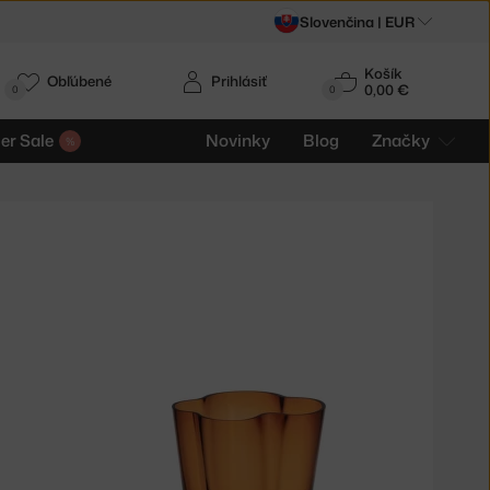
Slovenčina |
EUR
Košík
Obľúbené
Prihlásiť
0,00 €
0
0
r Sale
Novinky
Blog
Značky