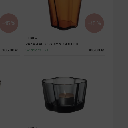
−15 %
−15 %
IITTALA
VÁZA AALTO 270 MM, COPPER
306,00 €
Skladom 1 ks
306,00 €