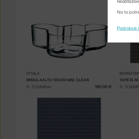
neobťažova
Na to potr
Podrobné 
IITTALA
BORASTAP
MISKA AALTO 195X50 MM, CLEAR
TAPETA M.I
3 - 5 týždňov
190,00 €
3 - 5 týžd