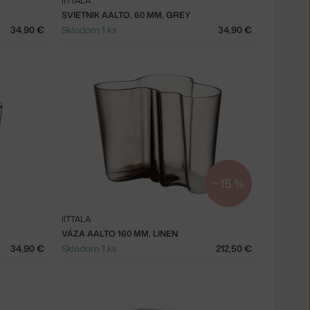
IITTALA
SVIETNIK AALTO, 60 MM, GREY
34,90 €
Skladom 1 ks
34,90 €
−15 %
IITTALA
VÁZA AALTO 160 MM, LINEN
34,90 €
Skladom 1 ks
212,50 €