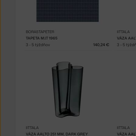
BORASTAPETER
IITTALA
TAPETA M.I.T 1965
VÁZA AAL
3 - 5 týždňov
140,24 €
3 - 5 týžd
IITTALA
IITTALA
VÁZA AALTO 251 MM, DARK GREY
VÁZA AAL