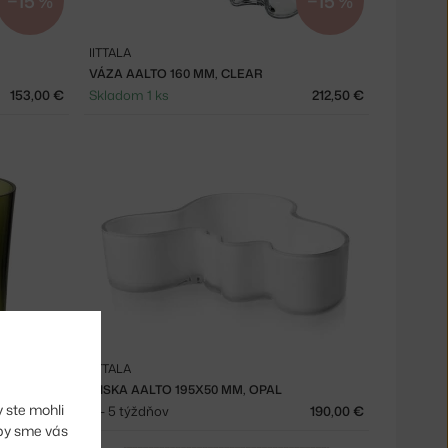
−15 %
−15 %
IITTALA
VÁZA AALTO 160 MM, CLEAR
153,00 €
Skladom 1 ks
212,50 €
IITTALA
N
MISKA AALTO 195X50 MM, OPAL
 ste mohli
250,00 €
3 - 5 týždňov
190,00 €
aby sme vás