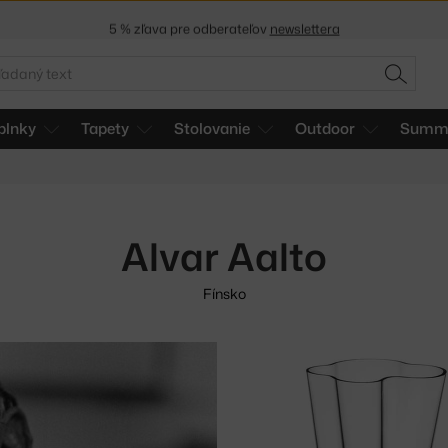
5 % zľava pre odberateľov
newslettera
30 dní na vrátenie tovaru
adať
HĽADAŤ
plnky
Tapety
Stolovanie
Outdoor
Summe
Alvar Aalto
Fínsko