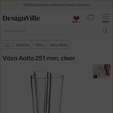
10.000 produktov skladom ihneď k dodaniu
5 % zľava pre odberateľov
newslettera
Košík
0
EUR
MENU
0,00 €
30 dní na vrátenie tovaru
Hľadať
HĽA
Doplnky
Vázy
Vázy Iittala
Váza Aalto 251 mm, clear