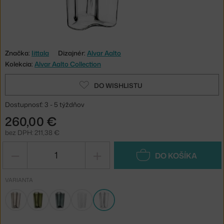
Značka:
Iittala
Dizajnér:
Alvar Aalto
Kolekcia:
Alvar Aalto Collection
DO WISHLISTU
Dostupnosť: 3 - 5 týždňov
260,00 €
bez DPH: 211,38 €
−
+
DO KOŠÍKA
VARIANTA