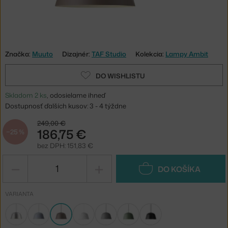
Značka:
Muuto
Dizajnér:
TAF Studio
Kolekcia:
Lampy Ambit
DO WISHLISTU
Skladom 2 ks
, odosielame ihneď
Dostupnosť ďalších kusov: 3 - 4 týždne
249,00 €
186,75 €
−25 %
bez DPH: 151,83 €
−
+
DO KOŠÍKA
VARIANTA