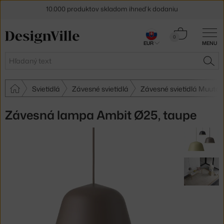
10.000 produktov skladom ihneď k dodaniu
5 % zľava pre odberateľov
newslettera
Košík
0
30 dní na vrátenie tovaru
EUR
MENU
0,00 €
Hľadať
HĽA
Svietidlá
Závesné svietidlá
Závesné svietidlá Muuto
Závesná lampa Ambit Ø25, taupe