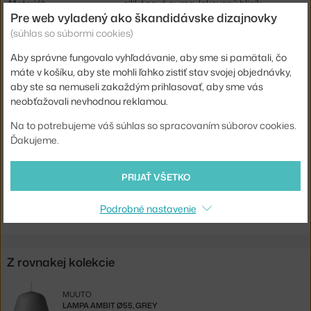
Materiál:
silikónová guma, lakovaný hliník
Pre web vyladený ako škandidávske dizajnovky
Dĺžka kábla:
4 m
(súhlas so súbormi cookies)
Obsahuje stropnú krytku:
áno
Aby správne fungovalo vyhľadávanie, aby sme si pamätali, čo
Hlavný materiál:
kov
máte v košíku, aby ste mohli ľahko zistiť stav svojej objednávky,
aby ste sa nemuseli zakaždým prihlasovať, aby sme vás
Pätica / zdroj:
E14
neobťažovali nevhodnou reklamou.
Distribúcia svetla:
priame osvetlenie
Na to potrebujeme váš súhlas so spracovaním súborov cookies.
Kód produktu
MUU-AMBPEN2504
Ďakujeme.
EAN
5710562260372
PRIJAŤ VŠETKO
Jste z Česka? Přejděte na
Lampa Ambit Ø25, taupe
Shopping from the EU? Switch to
Ambit Pendant Ø25, taupe
Podrobné nastavenie
Z rovnakej kolekcie
MUUTO
LAMPA AMBIT Ø55, GREY