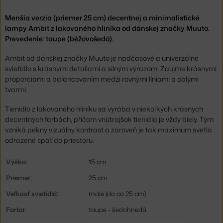
Menšia verzia (priemer 25 cm) decentnej a minimalistické
lampy Ambit z lakovaného hliníka od dánskej značky Muuto.
Prevedenie: taupe (béžovošedá).
Ambit od dánskej značky Muuto je nadčasové a univerzálne
svietidlo s krásnymi detailami a silným výrazom. Zaujme krásnymi
proporciami a balancovaním medzi rovnými líniami a oblými
tvarmi.
Tienidlo z lakovaného hliníku sa vyrába v niekoľkých krásnych
decentných farbách, přičom vnútrajšok tienidla je vždy biely. Tým
vzniká pekný vizuálny kontrast a zároveň je tak maximum svetla
odrazené späť do priestoru.
Výška:
15 cm
Priemer:
25 cm
Veľkosť svietidlá:
malé (do ca 25 cm)
Farba:
taupe - šedohnedá