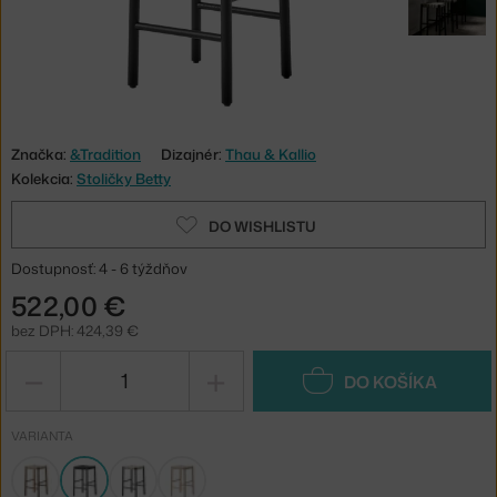
Značka:
&Tradition
Dizajnér:
Thau & Kallio
Kolekcia:
Stoličky Betty
DO WISHLISTU
Dostupnosť: 4 - 6 týždňov
522,00 €
bez DPH: 424,39 €
−
+
DO KOŠÍKA
VARIANTA