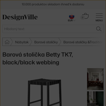
10.000 produktov skladom ihneď k dodaniu
5 % zľava pre odberateľov
newslettera
Košík
0
30 dní na vrátenie tovaru
EUR
MENU
0,00 €
Hľadať
HĽA
Nábytok
Barové stoličky
Barové stoličky &Tradition
Barová stolička Betty TK7,
black/black webbing