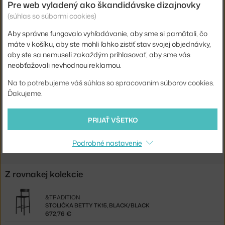
Pre web vyladený ako škandidávske dizajnovky
Hmotnosť:
3,5 kg
(súhlas so súbormi cookies)
Výška stoličky:
nízka barovka (výška sedenia cca 65 cm)
Aby správne fungovalo vyhľadávanie, aby sme si pamätali, čo
Farba:
čierna
máte v košíku, aby ste mohli ľahko zistiť stav svojej objednávky,
Materiál:
dýha, prírodné ľanové vlákno, drevo
aby ste sa nemuseli zakaždým prihlasovať, aby sme vás
neobťažovali nevhodnou reklamou.
Podnož:
drevo
Na to potrebujeme váš súhlas so spracovaním súborov cookies.
Kód produktu
AND-134377A016
Ďakujeme.
EAN
5705385022542
PRIJAŤ VŠETKO
Jste z Česka? Přejděte na
Betty TK7, black/black webbing
Shopping from the EU? Switch to
Betty TK7, black/black
Podrobné nastavenie
Z rovnakej kolekcie
&TRADITION
STOLIČKA BETTY TK15, BLACK/BLACK
672,76 €