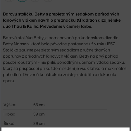
Barovú stoličku Betty s prepletaným sedákom z prírodných
ľanových vlákien navrhlo pre značku &Tradition dizajnérske
duo Thau & Kallio. Prevedenie v čiernej farbe.
Barová stolička Betty je pomenovaná po kodanskom divadle
Betty Nansen, ktoré bolo pôvodne postavené už v roku 1857.
Stolička zaujme prepletaným sedadlom z ručne tkaných
popruhov z prírodných ľanových vlákien. Betty na prvý pohľad
pôsobí robustným - nie príliš pohodlným dojmom, vďaka sedáku,
ktorý sa prispôsobí pri každom sedení je však ľahká a maximálne
pohodlná. Drevená konštrukcia zaisťuje stabilitu a dokonalú
oporu.
Výška:
66 cm
Hĺbka:
39 cm
Šírka:
39 cm