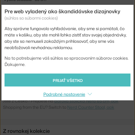
Hĺbka:
42 cm
Pre web vyladený ako škandidávske dizajnovky
(súhlas so súbormi cookies)
Šírka:
40 cm
Aby správne fungovalo vyhľadávanie, aby sme si pamätali, čo
Výška stoličky:
nízka barovka (výška sedenia cca 65 cm)
máte v košíku, aby ste mohli ľahko zistiť stav svojej objednávky,
Farba:
dub
aby ste sa nemuseli zakaždým prihlasovať, aby sme vás
neobťažovali nevhodnou reklamou.
Materiál:
dubové drevo, lakovaná dubová dyha
Sedák:
drevo
Na to potrebujeme váš súhlas so spracovaním súborov cookies.
Ďakujeme.
Podnož:
drevo
Kód produktu
MUU-NERCOU0111
PRIJAŤ VŠETKO
EAN
5713294831407
Podrobné nastavenie
Jste z Česka? Přejděte na
Barová stolička Nerd 65 cm, oak
Shopping from the EU? Switch to
Nerd Counter Stool, oak
Z rovnakej kolekcie