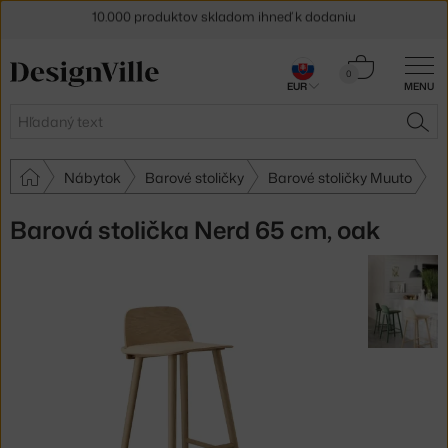
5 % zľava pre odberateľov
newslettera
Košík
0
30 dní na vrátenie tovaru
EUR
MENU
0,00 €
Hľadať
HĽA
Nábytok
Barové stoličky
Barové stoličky Muuto
Barová stolička Nerd 65 cm, oak