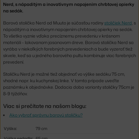
Nerd, s nápaditým a inovatívnym napojením chrbtovej opierky
na sedák.
Barová stolička Nerd od Muuto je súčasťou rodiny
stoličiek Nerd
, s
nápaditým a inovatívnym napojením chrbtovej opierky na sedák.
To všetko vyznie vďaka precíznemu prevedeniu v krásnom
materiáli - lakovanom jasanovom dreve. Barová stolička Nerd sa
vyrába v niekoľkých farebných prevedeniach a bude vyzerať tiež
skvele, keď sa u jedného barového pultu kombinuje viac farebných
prevedení.
Stoličku Nerd je možné tiež objednať vo výške sedáku 75 cm,
vhodné napr. ku kuchynskej linke. V tomto prípade uveďte
poznámku k objednávke. Dodacia doba varianty stoličky 75cm je
8-9 týždňov.
Viac si prečítate na našom blogu:
Ako vybrať správnu barovú stoličku?
Výška:
79 cm
Výška sedadla:
65 cm