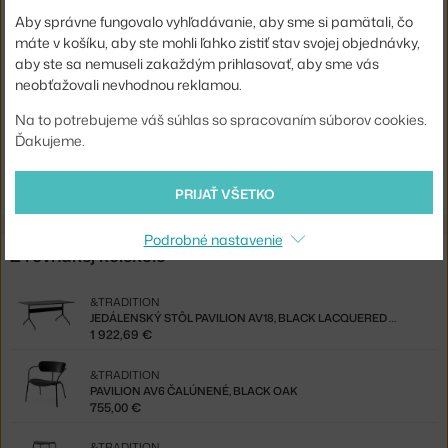
Sedák:
drevo
Aby správne fungovalo vyhľadávanie, aby sme si pamätali, čo
máte v košíku, aby ste mohli ľahko zistiť stav svojej objednávky,
Podnož:
kov
aby ste sa nemuseli zakaždým prihlasovať, aby sme vás
Kód produktu
AND-133873A251
neobťažovali nevhodnou reklamou.
EAN
5709262011865
Na to potrebujeme váš súhlas so spracovaním súborov cookies.
Ďakujeme.
Jste z Česka? Přejděte na
Pavilion AV7 65 cm, black oak
Shopping from the EU? Switch to
Pavilion AV7 65 cm, black oak
PRIJAŤ VŠETKO
Podrobné nastavenie
Z rovnakej kolekcie
&TRADITION
JEDÁLENSKÝ STÔL PAVILION AV18, BLACK LACQUERED OAK / BLACK BASE
1 922,69 €
&TRADITION
PAVILION AV6 ČALÚNENÉ, BLACK OAK
755,00 €
&TRADITION