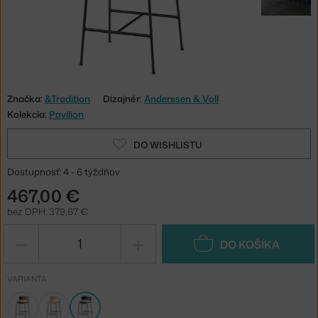
Značka:
&Tradition
Dizajnér:
Anderssen & Voll
Kolekcia:
Pavilion
DO WISHLISTU
Dostupnosť: 4 - 6 týždňov
467,00 €
bez DPH: 379,67 €
−
+
DO KOŠÍKA
VARIANTA