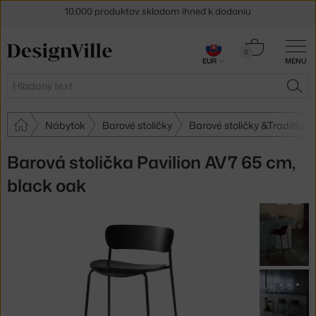
5 % zľava pre odberateľov
newslettera
Košík
0
30 dní na vrátenie tovaru
EUR
MENU
0,00 €
Hľadať
HĽA
Nábytok
Barové stoličky
Barové stoličky &Tradition
Barová stolička Pavilion AV7 65 cm,
black oak