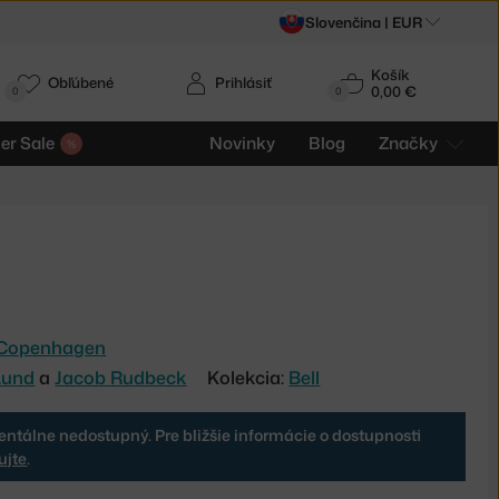
Slovenčina |
EUR
Košík
Obľúbené
Prihlásiť
0,00 €
0
0
r Sale
Novinky
Blog
Značky
Copenhagen
Lund
a
Jacob Rudbeck
Kolekcia:
Bell
ntálne nedostupný. Pre bližšie informácie o dostupnosti
ujte
.