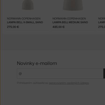
NORMANN COPENHAGEN
NORMANN COPENHAGEN
NOR
LAMPA BELL X-SMALL, SAND
LAMPA BELL MEDIUM, SAND
LAMP
275,00 €
485,00 €
275,
Novinky e-mailom
Prihlásením súhlasíte so
spracovaním osobných údajov
.