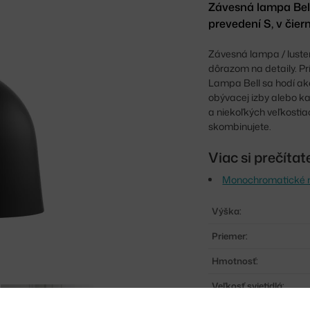
Závesná lampa Be
prevedení S, v čiern
Závesná lampa / lust
dôrazom na detaily. Pr
Lampa Bell sa hodí ako
obývacej izby alebo k
a niekoľkých veľkostia
skombinujete.
Viac si prečíta
Monochromatické 
Výška:
Priemer:
Hmotnosť:
Veľkosť svietidlá: