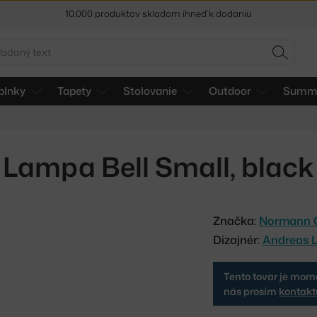
10.000 produktov skladom ihneď k dodaniu
5 % zľava pre odberateľov
newslettera
adať
HĽADAŤ
30 dní na vrátenie tovaru
plnky
Tapety
Stolovanie
Outdoor
Summe
Lampa Bell Small, black
Značka:
Normann 
Dizajnér:
Andreas 
Tento tovar je mome
nás prosím
kontakt