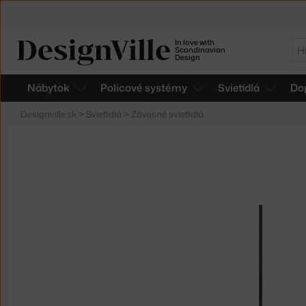
In love with
Hľ
Scandinavian
Design
Nábytok
Policové systémy
Svietidlá
Do
Designville.sk
>
Svietidlá
>
Závesné svietidlá