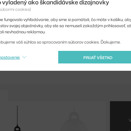
Farba:
 vyladený ako škandidávske dizajnovky
 súbormi cookies)
Materiál:
e fungovalo vyhľadávanie, aby sme si pamätali, čo máte v košíku, aby
Obsahuje stropnú kryt
iť stav svojej objednávky, aby ste sa nemuseli zakaždým prihlasovať, 
li nevhodnou reklamou.
Hlavný materiál:
ebujeme váš súhlas so spracovaním súborov cookies. Ďakujeme.
Pätica / zdroj:
Kód produktu
nastavenie
PRIJAŤ VŠETKO
EAN