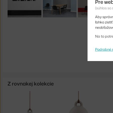
Pre web
(súhlas so
Aby správn
ľahko zist
neobťažova
Na to potr
Podrobné 
Z rovnakej kolekcie