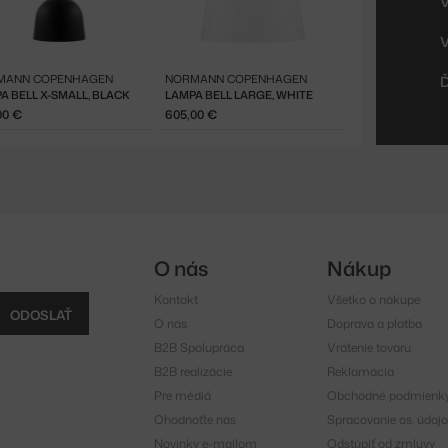
MANN COPENHAGEN
NORMANN COPENHAGEN
A BELL X-SMALL, BLACK
LAMPA BELL LARGE, WHITE
00 €
605,00 €
O nás
Nákup
Kontakt
Všetko o nákupe
ODOSLAŤ
O nás
Doprava a platba
B2B Spolupráca
Vrátenie tovaru
B2B realizácie
Reklamácia
Pre médiá
Obchodné podmienk
Ohodnoťte nás
Spracovanie os. údajo
Novinky e-mailom
Odstúpiť od zmluvy