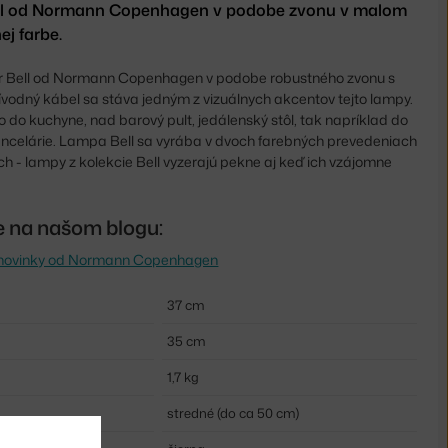
ll od Normann Copenhagen v podobe zvonu v malom
ej farbe.
er Bell od Normann Copenhagen v podobe robustného zvonu s
ívodný kábel sa stáva jedným z vizuálnych akcentov tejto lampy.
 do kuchyne, nad barový pult, jedálenský stôl, tak napríklad do
ancelárie. Lampa Bell sa vyrába v dvoch farebných prevedeniach
ch - lampy z kolekcie Bell vyzerajú pekne aj keď ich vzájomne
te na našom blogu:
novinky od Normann Copenhagen
37 cm
35 cm
1,7 kg
stredné (do ca 50 cm)