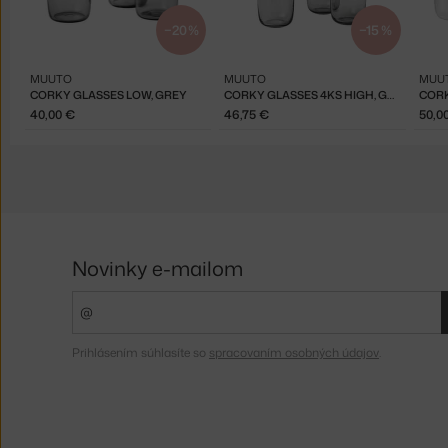
−20 %
−15 %
MUUTO
MUUTO
MUU
CORKY GLASSES LOW, GREY
CORKY GLASSES 4KS HIGH, GREY
CORK
40,00 €
46,75 €
50,0
Novinky e-mailom
Prihlásením súhlasíte so
spracovaním osobných údajov
.