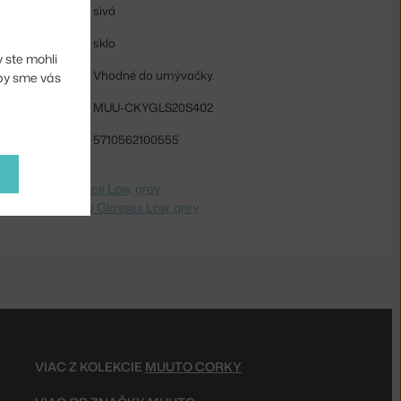
sivá
sklo
 ste mohli
Vhodné do umývačky.
aby sme vás
MUU-CKYGLS20S402
5710562100555
e na
Corky Glasses Low, grey
 Switch to
Corky Glasses Low, grey
VIAC Z KOLEKCIE
MUUTO CORKY