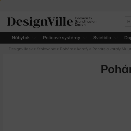
In love with
Hľ
Scandinavian
Design
Nábytok
Policové systémy
Svietidlá
Do
Designville.sk
>
Stolovanie
>
Poháre a karafy
>
Poháre a karafy Muu
Pohár