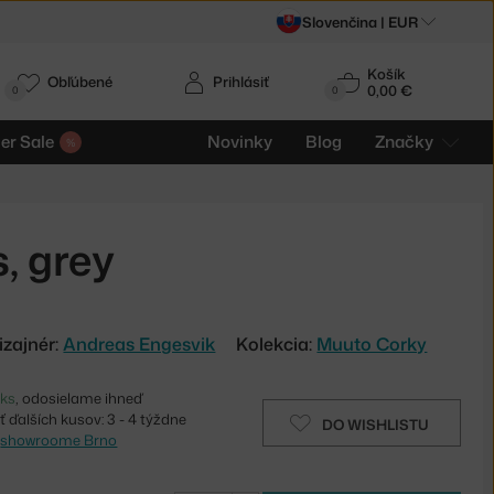
Slovenčina |
EUR
Košík
Obľúbené
Prihlásiť
0,00 €
0
0
r Sale
Novinky
Blog
Značky
, grey
izajnér:
Andreas Engesvik
Kolekcia:
Muuto Corky
 ks
, odosielame ihneď
 ďalších kusov: 3 - 4 týždne
DO WISHLISTU
v
showroome Brno