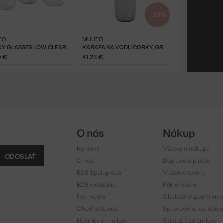
−25 %
TO
MUUTO
Y GLASSES LOW, CLEAR
KARAFA NA VODU CORKY, GREY
0 €
41,25 €
O nás
Nákup
Kontakt
Všetko o nákupe
ODOSLAŤ
O nás
Doprava a platba
B2B Spolupráca
Vrátenie tovaru
B2B realizácie
Reklamácia
Pre médiá
Obchodné podmienk
Ohodnoťte nás
Spracovanie os. údajo
Novinky e-mailom
Odstúpiť od zmluvy