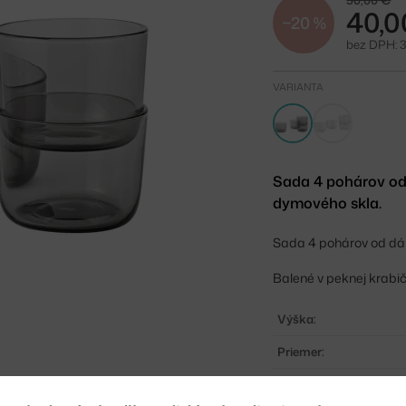
50,00 €
40,0
−20 %
bez DPH: 
VARIANTA
Sada 4 pohárov od
dymového skla.
Sada 4 pohárov od dán
Balené v peknej krabi
Výška:
Priemer:
Objem: