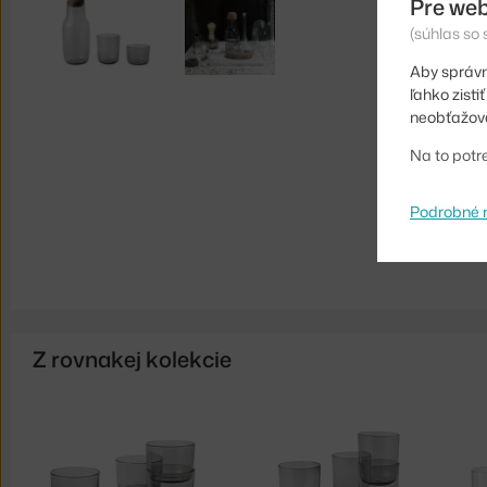
Pre web
(súhlas so
Aby správn
ľahko zist
neobťažova
Na to potr
Podrobné 
Z rovnakej kolekcie