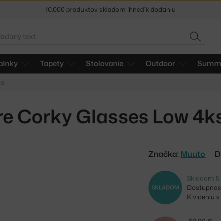
10.000 produktov skladom ihneď k dodaniu
5 % zľava pre odberateľov
newslettera
adať
HĽADAŤ
30 dní na vrátenie tovaru
plnky
Tapety
Stolovanie
Outdoor
Summe
to
e Corky Glasses Low 4ks
Značka:
Muuto
D
Skladom 5
Dostupnosť
SKLADOM
K videniu 