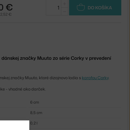
+
0 €
DO KOŠÍKA
−
32,52 €
 dánskej značky Muuto zo série Corky v prevedení
skej značky Muuto, ktoré dizajnovo ladia s
karafou Corky
.
čke - vhodné ako darček.
6 cm
8,5 cm
0,2 l