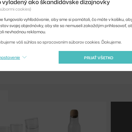
 vyladený ako škandidávske dizajnovky
Farba:
 súbormi cookies)
Materiál:
e fungovalo vyhľadávanie, aby sme si pamätali, čo máte v košíku, aby
Info k produktu:
iť stav svojej objednávky, aby ste sa nemuseli zakaždým prihlasovať, 
li nevhodnou reklamou.
Kód produktu
ebujeme váš súhlas so spracovaním súborov cookies. Ďakujeme.
EAN
nastavenie
PRIJAŤ VŠETKO
Jste z Česka? Přejdět
Shopping from the EU?