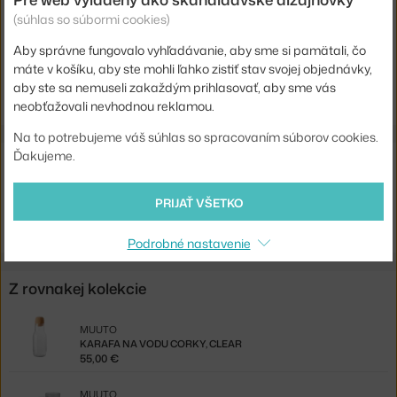
Kód produktu
MUU-CKYGLS20S401
(súhlas so súbormi cookies)
EAN
5710562100524
Aby správne fungovalo vyhľadávanie, aby sme si pamätali, čo
máte v košíku, aby ste mohli ľahko zistiť stav svojej objednávky,
Jste z Česka? Přejděte na
Corky Glasses Low, clear
aby ste sa nemuseli zakaždým prihlasovať, aby sme vás
Shopping from the EU? Switch to
Corky Glasses Low, clear
neobťažovali nevhodnou reklamou.
Na to potrebujeme váš súhlas so spracovaním súborov cookies.
Ďakujeme.
Súvisiace produkty
MUUTO
PRIJAŤ VŠETKO
KARAFA NA VODU CORKY, CLEAR
55,00 €
Podrobné nastavenie
Z rovnakej kolekcie
MUUTO
KARAFA NA VODU CORKY, CLEAR
55,00 €
MUUTO