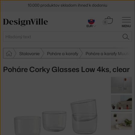
10.000 produktov skladom ihneď k dodaniu
5 % zľava pre odberateľov
newslettera
Košík
0
30 dní na vrátenie tovaru
EUR
MENU
0,00 €
Hľadať
HĽA
Stolovanie
Poháre a karafy
Poháre a karafy Muuto
Poháre Corky Glasses Low 4ks, clear