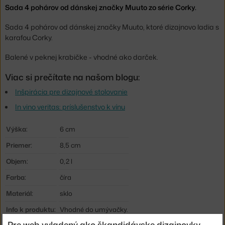
Sada 4 pohárov od dánskej značky Muuto zo série Corky.
Sada 4 pohárov od dánskej značky Muuto, ktoré dizajnovo ladia s
karafou Corky.
Balené v peknej krabičke - vhodné ako darček.
Viac si prečítate na našom blogu:
Inšpirácia pre dizajnové stolovanie
In vino veritas: príslušenstvo k vínu
Výška:
6 cm
Priemer:
8,5 cm
Objem:
0,2 l
Farba:
číra
Materiál:
sklo
Info k produktu:
Vhodné do umývačky.
Pre web vyladený ako škandidávske dizajnovky