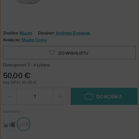
Značka:
Muuto
Dizajnér:
Andreas Engesvik
Kolekcia:
Muuto Corky
DO WISHLISTU
Dostupnosť: 3 - 4 týždne
50,00 €
bez DPH: 40,65 €
−
+
DO KOŠÍKA
VARIANTA