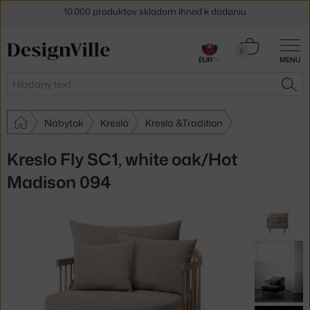
5 % zľava pre odberateľov
newslettera
Košík
30 dní na vrátenie tovaru
0
EUR
MENU
0,00 €
Hľadať
HĽA
Nábytok
Kreslá
Kreslá &Tradition
Kreslo Fly SC1, white oak/Hot
Madison 094