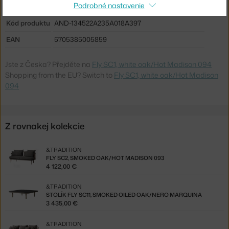
Podrobné nastavenie
Podnož:
drevo
Kód produktu
AND-134522A235A018A397
EAN
5705385005859
Jste z Česka? Přejděte na
Fly SC1, white oak/Hot Madison 094
Shopping from the EU? Switch to
Fly SC1, white oak/Hot Madison
094
Z rovnakej kolekcie
&TRADITION
FLY SC2, SMOKED OAK/HOT MADISON 093
4 122,00 €
&TRADITION
STOLÍK FLY SC11, SMOKED OILED OAK/NERO MARQUINA
3 435,00 €
&TRADITION