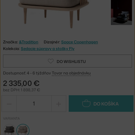
Značka:
&Tradition
Dizajnér:
Space Copenhagen
Kolekcia:
Sedacie súpravy a stolíky Fly
DO WISHLISTU
Dostupnosť: 4 - 6 týždňov
Tovar na objednávku
2 335,00 €
bez DPH: 1 898,37 €
−
+
DO KOŠÍKA
VARIANTA