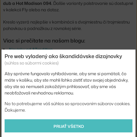
dub a Hot Madison 094.
Ďalšie varianty polstrovanie sú dostupné
v kolekcii Fly alebo na dotaz.
Kreslo vyzerá najlepšie v kombinácii s dvojmiestnu či trojmiestnu
pohovkou a podnožkou z rovnakej série.
Viac si prečítate na našom blogu:
Novinky od &Tradition
Pre web vyladený ako škandidávske dizajnovky
(súhlas so súbormi cookies)
Výška:
70 cm
Dĺžka:
87 cm
Aby správne fungovalo vyhľadávanie, aby sme si pamätali, čo
máte v košíku, aby ste mohli ľahko zistiť stav svojej objednávky,
Hĺbka:
80 cm
aby ste sa nemuseli zakaždým prihlasovať, aby sme vás
Hmotnosť:
30 kg
neobťažovali nevhodnou reklamou.
Podrúčky:
s podrúčkami
Na to potrebujeme váš súhlas so spracovaním súborov cookies.
Ďakujeme.
Farba:
béžová
Materiál:
dubové drevo, textilný poťah, perie, CMHR pena
PRIJAŤ VŠETKO
Sedák:
čalúnený