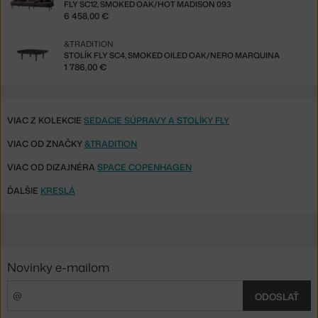
FLY SC12, SMOKED OAK/HOT MADISON 093
6 458,00 €
&TRADITION
STOLÍK FLY SC4, SMOKED OILED OAK/NERO MARQUINA
1 786,00 €
VIAC Z KOLEKCIE
SEDACIE SÚPRAVY A STOLÍKY FLY
VIAC OD ZNAČKY
&TRADITION
VIAC OD DIZAJNÉRA
SPACE COPENHAGEN
ĎALŠIE
KRESLÁ
Novinky e-mailom
ODOSLAŤ