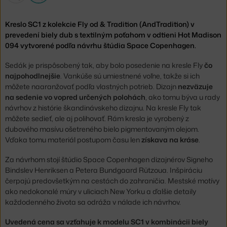
Kreslo SC1 z kolekcie Fly od & Tradition (AndTradition) v
prevedení biely dub s textilným poťahom v odtieni Hot Madison
094 vytvorené podľa návrhu štúdia Space Copenhagen.
Sedák je prispôsobený tak, aby bolo posedenie na kresle Fly
čo
najpohodlnejšie
. Vankúše sú umiestnené voľne, takže si ich
môžete naaranžovať podľa vlastných potrieb. Dizajn
nezväzuje
na sedenie vo vopred určených polohách
, ako tomu býva u rady
návrhov z histórie škandinávskeho dizajnu. Na kresle Fly tak
môžete sedieť, ale aj polihovať. Rám kresla je vyrobený z
dubového masívu ošetreného bielo pigmentovaným olejom.
Vďaka tomu materiál postupom času len
získava na kráse
.
Za návrhom stojí štúdio Space Copenhagen dizajnérov Signeho
Bindslev Henriksen a Petera Bundgaard Rützoua. Inšpiráciu
čerpajú predovšetkým na cestách do zahraničia. Mestské motívy
ako nedokonalé múry v uliciach New Yorku a ďalšie detaily
každodenného života sa odráža v nálade ich návrhov.
Uvedená cena sa vzťahuje k modelu SC1 v kombinácii biely