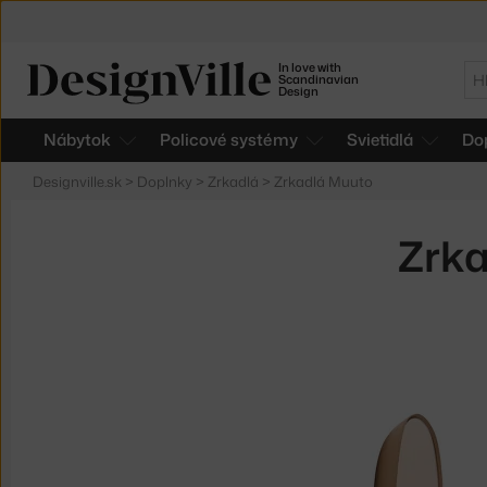
In love with
Hľ
Scandinavian
Design
Nábytok
Policové systémy
Svietidlá
Do
Designville.sk
>
Doplnky
>
Zrkadlá
>
Zrkadlá Muuto
Zrka