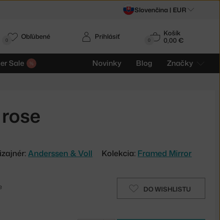
Slovenčina |
EUR
Košík
Obľúbené
Prihlásiť
0,00 €
0
0
r Sale
Novinky
Blog
Značky
 rose
izajnér:
Anderssen & Voll
Kolekcia:
Framed Mirror
e
DO WISHLISTU