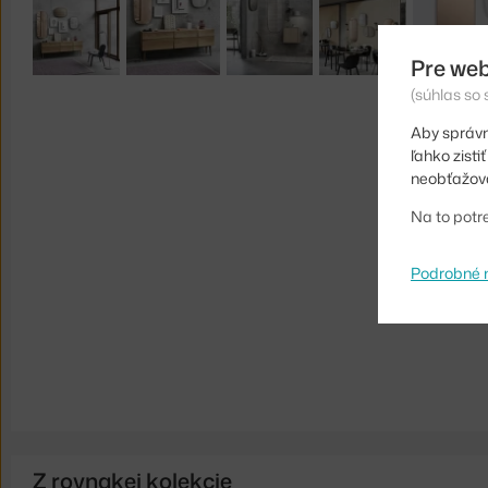
Pre web
(súhlas so
Aby správn
ľahko zist
neobťažova
Na to potr
Podrobné 
Z rovnakej kolekcie