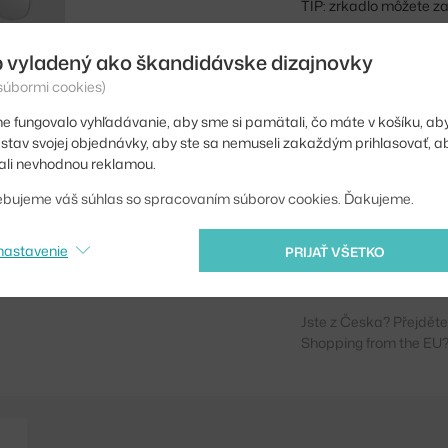
TIP: zrkadlo môžete za
Výška:
 vyladený ako škandidávske dizajnovky
 súbormi cookies)
Hĺbka:
e fungovalo vyhľadávanie, aby sme si pamätali, čo máte v košíku, aby
Šírka:
iť stav svojej objednávky, aby ste sa nemuseli zakaždým prihlasovať, 
Farba:
li nevhodnou reklamou.
Materiál:
ebujeme váš súhlas so spracovaním súborov cookies. Ďakujeme.
Kód produktu
nastavenie
PRIJAŤ VŠETKO
EAN
Jste z Česka? Přejdět
Shopping from the EU?