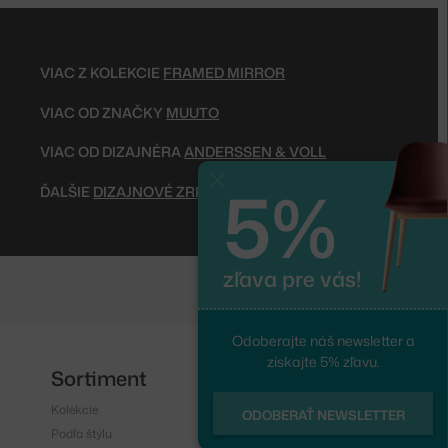
VIAC Z KOLEKCIE
FRAMED MIRROR
VIAC OD ZNAČKY
MUUTO
VIAC OD DIZAJNÉRA
ANDERSSEN & VOLL
5%
Zavrieť
ĎALŠIE
DIZAJNOVÉ ZRKADLÁ
zľava pre vás!
Odoberajte náš newsletter a
získajte 5% zľavu.
Sortiment
Sledujte nás
Kolekcie
Instagram
ODOBERAŤ NEWSLETTER
Podľa štýlu
Facebook