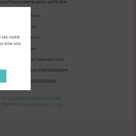
vesiť horizontálne alebo vertikálne.
59 cm
4 cm
 ste mohli
44 cm
aby sme vás
rose
sklo, lakovaná oceľ
MUU-FMDMIR59A04
5710562219042
e na
Zrcadlo Framed, small rose
 Switch to
Framed Mirror S, rose