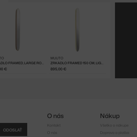
TO
MUUTO
ZRKADLO FRAMED, LARGE ROSE/CLEAR
ZRKADLO FRAMED 150 CM, LIGHT YELLOW/CLEAR
00 €
895,00 €
O nás
Nákup
Kontakt
Všetko o nákupe
ODOSLAŤ
O nás
Doprava a platba