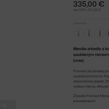
335,00 €
bez DPH: 272,36 €
VARIANTA
Menšie zrkadlo z k
zaobleným rámom M
(rose).
Framed od dánskej zna
zaoblenými tvarmi. Fa
dekoratívnej objekt. Zr
vyššou mierou vlhkosti
Zrkadlo Framed Mirror
prevedeniach.