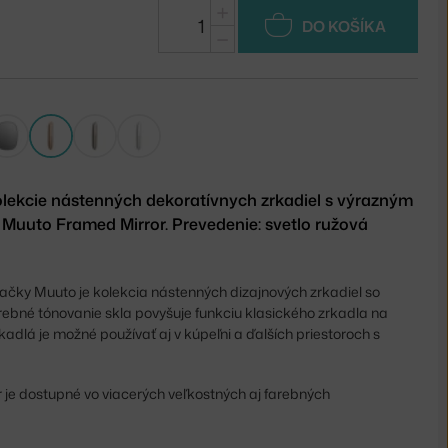
+
DO KOŠÍKA
−
olekcie nástenných dekoratívnych zrkadiel s výrazným
uuto Framed Mirror. Prevedenie: svetlo ružová
čky Muuto je kolekcia nástenných dizajnových zrkadiel so
rebné tónovanie skla povyšuje funkciu klasického zrkadla na
kadlá je možné používať aj v kúpeľni a ďalších priestoroch s
.
 je dostupné vo viacerých veľkostných aj farebných