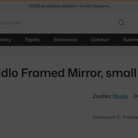
5 % zľava pre odberateľov
newslettera
adať
30 dní na vrátenie tovaru
HĽADAŤ
plnky
Tapety
Stolovanie
Outdoor
Summe
dlo Framed Mirror, small
Značka:
Muuto
D
Dostupnosť: 3 - 4 týždn