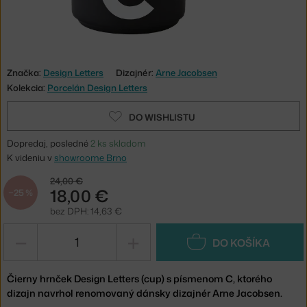
Značka:
Design Letters
Dizajnér:
Arne Jacobsen
Kolekcia:
Porcelán Design Letters
DO WISHLISTU
Dopredaj, posledné
2 ks skladom
K videniu v
showroome Brno
24,00 €
18,00 €
−25 %
bez DPH: 14,63 €
−
+
DO KOŠÍKA
Čierny hrnček Design Letters (cup) s písmenom C, ktorého
dizajn navrhol renomovaný dánsky dizajnér Arne Jacobsen.