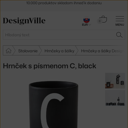
5 % zľava pre odberateľov
newslettera
30 dní na vrátenie tovaru
Košík
0
EUR
MENU
0,00 €
Hľadať
HĽA
Stolovanie
Hrnčeky a šálky
Hrnčeky a šálky Design L
Hrnček s písmenom C, black