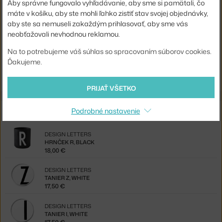
Súvisiace produkty
Aby správne fungovalo vyhľadávanie, aby sme si pamätali, čo
máte v košíku, aby ste mohli ľahko zistiť stav svojej objednávky,
aby ste sa nemuseli zakaždým prihlasovať, aby sme vás
DESIGN LETTERS
neobťažovali nevhodnou reklamou.
TANIER Z, WHITE
17,50 €
Na to potrebujeme váš súhlas so spracovaním súborov cookies.
Ďakujeme.
DESIGN LETTERS
KUCHYNSKÁ UTIERKA, SADA 2 KS, WHITE
16,80 €
PRIJAŤ VŠETKO
Z rovnakej kolekcie
Podrobné nastavenie
DESIGN LETTERS
HRNČEK R, BLACK
18,00 €
DESIGN LETTERS
TANIER Z, WHITE
17,50 €
DESIGN LETTERS
TANIER I, WHITE