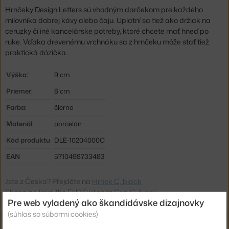
Hrnčeky Design Letters sú vhodným darčekom pre každého
milovníka dobrej kávy alebo čaju. Uplatní sa tiež ako držiak na
ceruzky či iné kancelárske potreby, ktoré chcete mať hneď po
ruke. Vďaka drevenému vrchnáku sa z hrnčeku môže stať tiež
praktická dózička.
Výška:
9 cm
Priemer:
8 cm
Farba:
čierna
Materiál:
porcelán
Kód produktu
DLE-10204000C
EAN
5710498733483
Jste z Česka? Přejděte na
Hrnek C, black
Shopping from the EU? Switch to
Cup C, black
Pre web vyladený ako škandidávske dizajnovky
(súhlas so súbormi cookies)