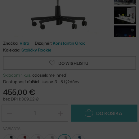
Značka:
Vitra
Dizajnér:
Konstantin Grcic
Kolekcia:
Stoličky Rookie
DO WISHLISTU
Skladom 1 kus
, odosielame ihneď
Dostupnosť ďalších kusov: 3 - 5 týždňov
455,00 €
bez DPH: 369,92 €
−
+
DO KOŠÍKA
VARIANTA