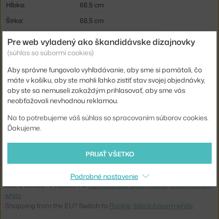
Hĺbka:
68,5 cm
Šírka:
68,5 cm
Výška sedadla (od-do):
36,5-51,5
Pre web vyladený ako škandidávske dizajnovky
Podrúčky:
bez podrúčok
(súhlas so súbormi cookies)
Farba:
svetlo šedá
Aby správne fungovalo vyhľadávanie, aby sme si pamätali, čo
máte v košíku, aby ste mohli ľahko zistiť stav svojej objednávky,
Materiál:
textilný poťah, polyamid
aby ste sa nemuseli zakaždým prihlasovať, aby sme vás
Sedák:
čalúnený
neobťažovali nevhodnou reklamou.
Podnož:
plast, s kolieskami
Na to potrebujeme váš súhlas so spracovaním súborov cookies.
Ďakujeme.
Prispôsobenie výšky:
áno
Základňa:
plastová
PRIJAŤ VŠETKO
Kód produktu
VIT-41901100-05
Podrobné nastavenie
Jste z Česka? Přejděte na
Kancelářská židle Rookie, black/cream
white
Shopping from the EU? Switch to
Rookie, black/cream white