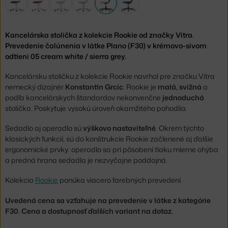
Kancelárska stolička z kolekcie Rookie od značky Vitra.
Prevedenie čalúnenia v látke Plano (F30) v krémovo-sivom
odtieni 05 cream white / sierra grey.
Kancelársku stoličku z kolekcie Rookie navrhol pre značku Vitra
nemecký dizajnér
Konstantin Grcic
. Rookie je
malá, svižná
a
podľa kancelárskych štandardov nekonvenčne
jednoduchá
stolička. Poskytuje vysokú úroveň okamžitého pohodlia.
Sedadlo aj operadlo sú
výškovo nastaviteľné
. Okrem týchto
klasických funkcií, sú do konštrukcie Rookie začlenené aj ďalšie
ergonomické prvky: operadlo sa pri pôsobení tlaku mierne ohýba
a predná hrana sedadla je nezvyčajne poddajná.
Kolekcia
Rookie
ponúka viacero farebných prevedení.
Uvedená cena sa vzťahuje na prevedenie v látke z kategórie
F30. Cena a dostupnosť ďalších variant na dotaz.