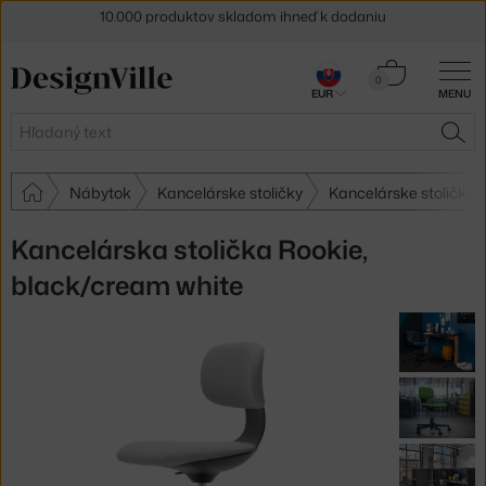
5 % zľava pre odberateľov
newslettera
Košík
30 dní na vrátenie tovaru
0
EUR
MENU
0,00 €
Hľadať
HĽA
Nábytok
Kancelárske stoličky
Kancelárske stoličky V
Kancelárska stolička Rookie,
black/cream white