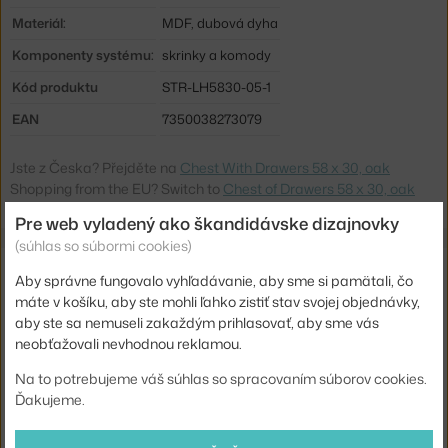
Materiál:
MDF, dubová dyha
Komponenty systému:
skrinky a komody
Kód produktu
STR-LH5830-05-1
EAN
7350038273079
Jste z Česka? Přejděte na
Chest With Drawers 58 x 30, oak
Shopping from the EU? Switch to
Chest of Drawers 58 x 30, oak
Pre web vyladený ako škandidávske dizajnovky
(súhlas so súbormi cookies)
Súvisiace produkty
Aby správne fungovalo vyhľadávanie, aby sme si pamätali, čo
máte v košíku, aby ste mohli ľahko zistiť stav svojej objednávky,
STRING
aby ste sa nemuseli zakaždým prihlasovať, aby sme vás
PANEL FLOOR 200 X 30, 2 KS, BLACK
neobťažovali nevhodnou reklamou.
268,60 €
Na to potrebujeme váš súhlas so spracovaním súborov cookies.
STRING
Ďakujeme.
PANEL FLOOR 115 X 30, 2 KS, BLACK
202,30 €