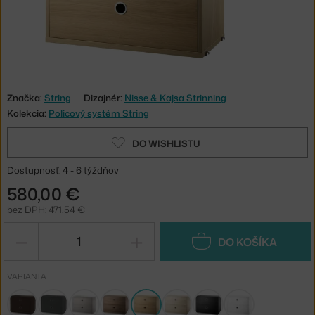
Značka:
String
Dizajnér:
Nisse & Kajsa Strinning
Kolekcia:
Policový systém String
DO WISHLISTU
Dostupnosť: 4 - 6 týždňov
580,00 €
bez DPH: 471,54 €
−
+
DO KOŠÍKA
VARIANTA