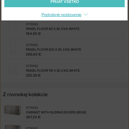
PRIJAŤ VŠETKO
STRING
PANEL FLOOR 85 X 30, 2 KS, BLACK
164,90 €
Podrobné nastavenie
STRING
PANEL FLOOR 85 X 30, 2 KS, WHITE
164,90 €
STRING
PANEL FLOOR 200 X 30, 2 KS, WHITE
268,60 €
STRING
PANEL FLOOR 115 X 30, 2 KS, WHITE
202,30 €
Z rovnakej kolekcie
STRING
CABINET WITH SLIDING DOORS, BEIGE
367,20 €
STRING