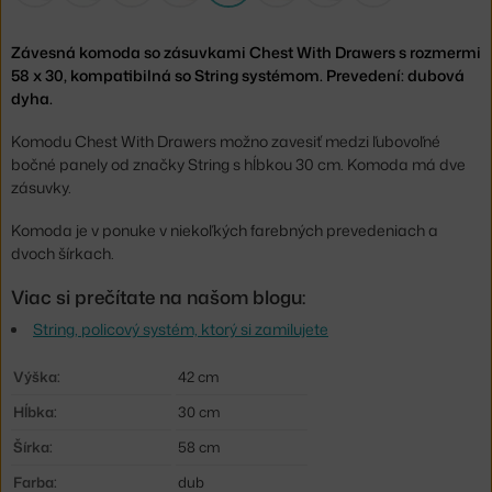
Závesná komoda so zásuvkami Chest With Drawers s rozmermi
58 x 30, kompatibilná so String systémom. Prevedení: dubová
dyha.
Komodu Chest With Drawers možno zavesiť medzi ľubovoľné
bočné panely od značky String s hĺbkou 30 cm. Komoda má dve
zásuvky.
Komoda je v ponuke v niekoľkých farebných prevedeniach a
dvoch šírkach.
Viac si prečítate na našom blogu:
String, policový systém, ktorý si zamilujete
Výška:
42 cm
Hĺbka:
30 cm
Šírka:
58 cm
Farba:
dub