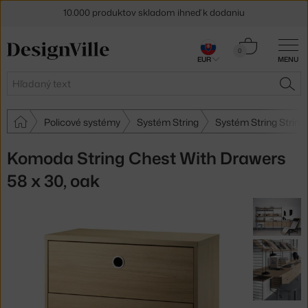
5 % zľava pre odberateľov
newslettera
Košík
0
30 dní na vrátenie tovaru
EUR
MENU
0,00 €
Hľadať
HĽA
Policové systémy
Systém String
Systém String String
Komoda String Chest With Drawers
58 x 30, oak