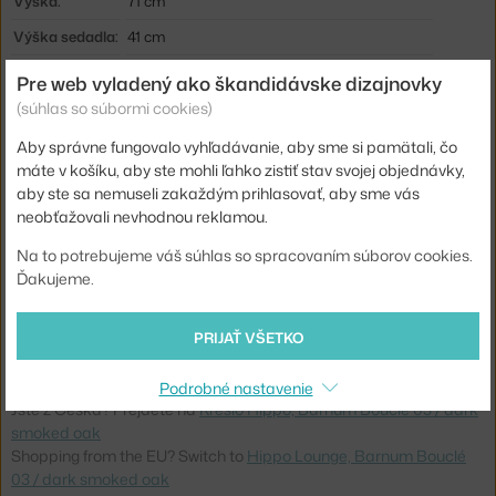
Výška:
71 cm
Výška sedadla:
41 cm
Hĺbka:
81 cm
Pre web vyladený ako škandidávske dizajnovky
(súhlas so súbormi cookies)
Šírka:
70 cm
Podrúčky:
bez podrúčok
Aby správne fungovalo vyhľadávanie, aby sme si pamätali, čo
máte v košíku, aby ste mohli ľahko zistiť stav svojej objednávky,
Farba:
béžová, tmavé drevo
aby ste sa nemuseli zakaždým prihlasovať, aby sme vás
Materiál:
pena, dubové drevo, preglejka, textilný poťah
neobťažovali nevhodnou reklamou.
Sedák:
čalúnený
Na to potrebujeme váš súhlas so spracovaním súborov cookies.
Ďakujeme.
Podnož:
drevo
Kód produktu
N11-203440-DSO-F2-03
PRIJAŤ VŠETKO
EAN
4251501613701
Podrobné nastavenie
Jste z Česka? Přejděte na
Křeslo Hippo, Barnum Bouclé 03 / dark
smoked oak
Shopping from the EU? Switch to
Hippo Lounge, Barnum Bouclé
03 / dark smoked oak