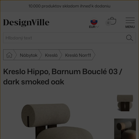
10.000 produktov skladom ihneď k dodaniu
5 % zľava pre odberateľov
newslettera
Košík
0
EUR
MENU
0,00 €
30 dní na vrátenie tovaru
Hľadať
HĽA
Nábytok
Kreslá
Kreslá Norr11
Kreslo Hippo, Barnum Bouclé 03 /
dark smoked oak