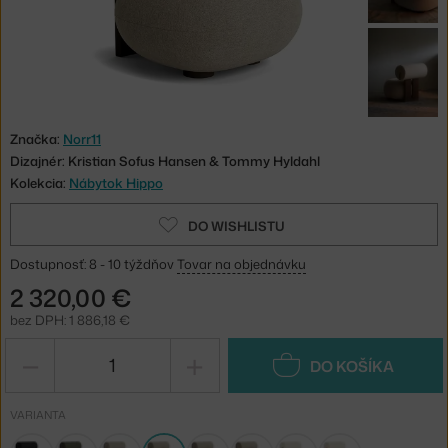
Značka:
Norr11
Dizajnér: Kristian Sofus Hansen & Tommy Hyldahl
Kolekcia:
Nábytok Hippo
DO WISHLISTU
Dostupnosť: 8 - 10 týždňov
Tovar na objednávku
2 320,00 €
bez DPH: 1 886,18 €
−
+
DO KOŠÍKA
VARIANTA