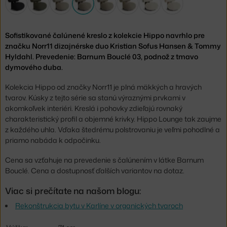
Sofistikované čalúnené kreslo z kolekcie Hippo navrhlo pre
značku Norr11 dizajnérske duo Kristian Sofus Hansen & Tommy
Hyldahl. Prevedenie: Barnum Bouclé 03, podnož z tmavo
dymového duba.
Kolekcia Hippo od značky Norr11 je plná mäkkých a hravých
tvarov. Kúsky z tejto série sa stanú výraznými prvkami v
akomkoľvek interiéri. Kreslá i pohovky zdieľajú rovnaký
charakteristický profil a objemné krivky. Hippo Lounge tak zaujme
z každého uhla. Vďaka štedrému polstrovaniu je veľmi pohodlné a
priamo nabáda k odpočinku.
Cena sa vzťahuje na prevedenie s čalúnením v látke Barnum
Bouclé. Cena a dostupnosť ďalších variantov na dotaz.
Viac si prečítate na našom blogu:
Rekonštrukcia bytu v Karlíne v organických tvaroch