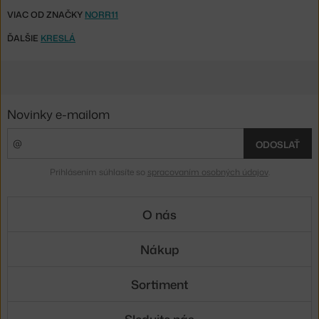
VIAC OD ZNAČKY
NORR11
ĎALŠIE
KRESLÁ
Novinky e-mailom
ODOSLAŤ
Prihlásením súhlasíte so
spracovaním osobných údajov
.
O nás
Nákup
Sortiment
Sledujte nás