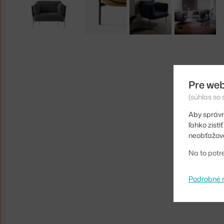
Pre web
(súhlas so
Aby správn
ľahko zist
neobťažova
Na to potr
Podrobné 