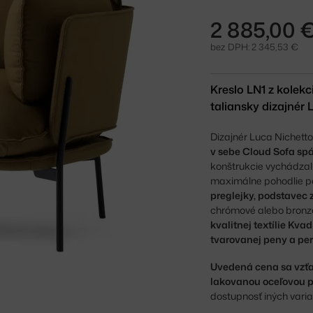
2 885,00 
bez DPH: 2 345,53 €
Kreslo LN1 z kolek
taliansky dizajnér 
Dizajnér Luca Nichetto
v sebe Cloud Sofa spá
konštrukcie vychádzal 
maximálne pohodlie pot
preglejky, podstavec 
chrómové alebo bronzo
kvalitnej textílie Kv
tvarovanej peny a pe
Uvedená cena sa vzťa
lakovanou oceľovou po
dostupnosť iných varia