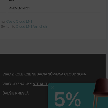
AND-LN1-FG1
e na
Křeslo Cloud LN1
 Switch to
Cloud LN1 Armchair
VIAC Z KOLEKCIE
SEDACIA SÚPRAVA CLOUD SOFA
VIAC OD ZNAČKY
&TRADITION
5%
Zavrieť
ĎALŠIE
KRESLÁ