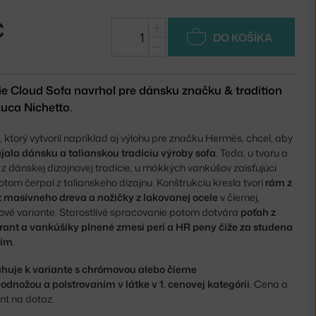
€
+
DO KOŠÍKA
−
cie Cloud Sofa navrhol pre dánsku značku & tradition
Luca Nichetto.
, ktorý vytvoril napríklad aj výlohu pre značku Hermès, chcel, aby
jala dánsku a talianskou tradíciu výroby sofa
. Teda, u tvaru a
z dánskej dizajnovej tradície, u mäkkých vankúšov zaisťujúci
om čerpal z talianskeho dizajnu. Konštrukciu kresla tvorí
rám z
z masívneho dreva a nožičky z lakovanej ocele
v čiernej,
vé variante. Starostlivé spracovanie potom dotvára
poťah z
adrant a vankúšiky plnené zmesi perí a HR peny čiže za studena
rím
.
huje k variante s chrómovou alebo čierne
dnožou a polstrovaním v látke v 1. cenovej kategórii
. Cena a
nt na dotaz.