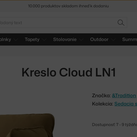
5 % zľava pre odberateľov
newslettera
adať
30 dní na vrátenie tovaru
HĽADAŤ
plnky
Tapety
Stolovanie
Outdoor
Summe
Kreslo Cloud LN1
Značka:
&Tradition
Kolekcia:
Sedacia 
Dostupnosť: 7 - 9 týžd