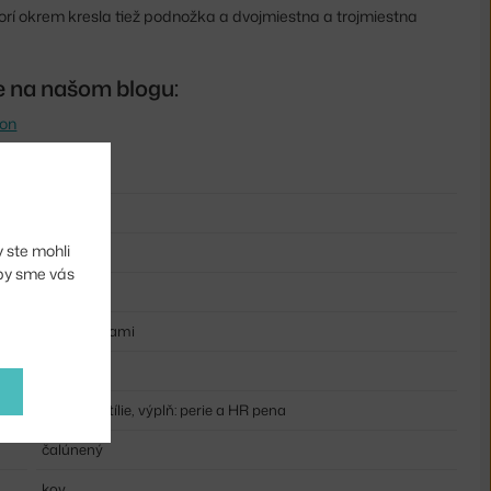
orí okrem kresla tiež podnožka a dvojmiestna a trojmiestna
te na našom blogu:
ion
75 cm
40 cm
 ste mohli
100 cm
aby sme vás
84 cm
s podrúčkami
hnedá
poťah: textílie, výplň: perie a HR pena
čalúnený
kov