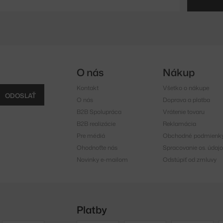
O nás
Nákup
Kontakt
Všetko o nákupe
ODOSLAŤ
O nás
Doprava a platba
B2B Spolupráca
Vrátenie tovaru
B2B realizácie
Reklamácia
Pre médiá
Obchodné podmienk
Ohodnoťte nás
Spracovanie os. údajo
Novinky e-mailom
Odstúpiť od zmluvy
Platby