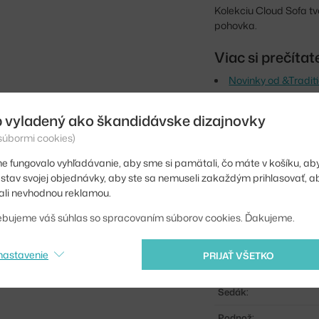
Kolekciu Cloud Sofa tv
pohovka.
Viac si prečíta
Novinky od &Tradit
Výška:
 vyladený ako škandidávske dizajnovky
 súbormi cookies)
Výška sedadla:
e fungovalo vyhľadávanie, aby sme si pamätali, čo máte v košíku, aby
Dĺžka:
iť stav svojej objednávky, aby ste sa nemuseli zakaždým prihlasovať, 
Hĺbka:
li nevhodnou reklamou.
Podrúčky:
ebujeme váš súhlas so spracovaním súborov cookies. Ďakujeme.
Farba:
nastavenie
PRIJAŤ VŠETKO
Materiál:
Sedák:
Podnož: