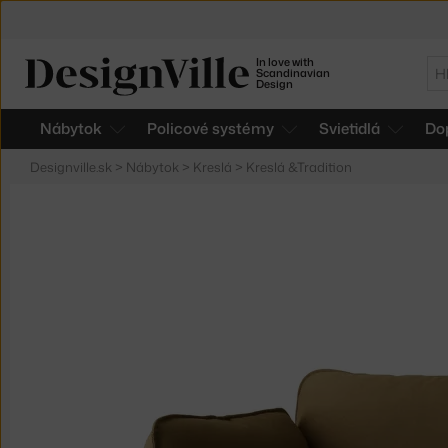
In love with
Hľ
Scandinavian
Design
Nábytok
Policové systémy
Svietidlá
Do
Designville.sk
>
Nábytok
>
Kreslá
>
Kreslá &Tradition