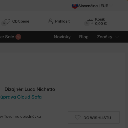
Slovenčina |
EUR
Košík
Obľúbené
Prihlásiť
0,00 €
0
0
r Sale
Novinky
Blog
Značky
Dizajnér: Luca Nichetto
súprava Cloud Sofa
ňov
Tovar na objednávku
DO WISHLISTU