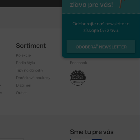
zľava pre vás!
Odoberajte náš newsletter a
získajte 5% zľavu.
Sortiment
Sledujte nás
ODOBERAŤ NEWSLETTER
Kolekcie
Instagram
Podľa štýlu
Facebook
Tipy na darčeky
Darčekové poukazy
y
Dizajnéri
v
Outlet
Sme tu pre vás