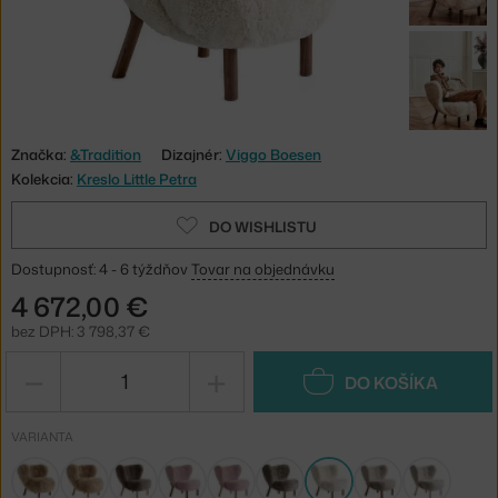
Značka:
&Tradition
Dizajnér:
Viggo Boesen
Kolekcia:
Kreslo Little Petra
DO WISHLISTU
Dostupnosť: 4 - 6 týždňov
Tovar na objednávku
4 672,00 €
bez DPH: 3 798,37 €
−
+
DO KOŠÍKA
VARIANTA