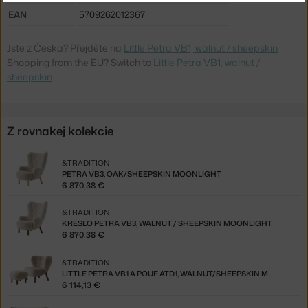
EAN
5709262012367
Jste z Česka? Přejděte na
Little Petra VB1, walnut / sheepskin
Shopping from the EU? Switch to
Little Petra VB1, walnut /
sheepskin
Z rovnakej kolekcie
&TRADITION
PETRA VB3, OAK/SHEEPSKIN MOONLIGHT
6 870,38 €
&TRADITION
KRESLO PETRA VB3, WALNUT / SHEEPSKIN MOONLIGHT
6 870,38 €
&TRADITION
LITTLE PETRA VB1 A POUF ATD1, WALNUT/SHEEPSKIN MOONLIGHT
6 114,13 €