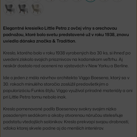
Elegantné kresielko Little Petra z ovčej vlny s orechovou
podnožou, ktoré bolo svetu predstavené už v roku 1938, znovu
uviedla dánska značka & Tradition.
Kreslo, ktorého bolo v roku 1938 vyrobených iba 30 ks, si ihneď po
uvedení získalo svojich priaznivcov na kodanskom veľtrhu. Aj
neskôr dostalo rad ocenení na výstavách v New Yorku a Berlíne.
Ide o jeden z mála návrhov architekta Viggo Boesena, ktorý sa v
30. rokoch minulého storočia zaslúžil predovšetkým o
popularizáciu Funkis štýlu. Viggo využíval prírodné materiály a ani
pri Little Petra tomu nebolo inak.
Kreslo pomenované podľa Boesenovy svokry svojim nízko
posadeným sedákom a akoby otvorenou náručou stelesňuje
podstatu vtedajších salónikov. Kreslo prekvapí svojou drobností,
vďaka ktorej skvele padne aj do menších interiérov.