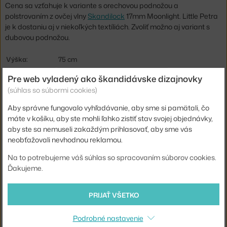
Cena sa vzťahuje k variante s orechovou podnožou a
polstrovaním z ovčej vlny
Skandilock
17mm Moonlight. Little Petra
je k dostaniu aj v niekoľkých textíliách. Zvoliť možno aj variant s
dubovou podnožou.
Výška:
75 cm
Výška sedadla:
40 cm
Pre web vyladený ako škandidávske dizajnovky
(súhlas so súbormi cookies)
Dĺžka:
79 cm
Aby správne fungovalo vyhľadávanie, aby sme si pamätali, čo
Hĺbka:
83 cm
máte v košíku, aby ste mohli ľahko zistiť stav svojej objednávky,
Hmotnosť:
20 kg
aby ste sa nemuseli zakaždým prihlasovať, aby sme vás
neobťažovali nevhodnou reklamou.
Podrúčky:
bez podrúčok
Farba:
krémová
Na to potrebujeme váš súhlas so spracovaním súborov cookies.
Ďakujeme.
Materiál:
dubové drevo, polyester, ovčia vlna
Sedák:
čalúnený
PRIJAŤ VŠETKO
Podnož:
drevo
Podrobné nastavenie
Kód produktu
AND-134425A235A042A745