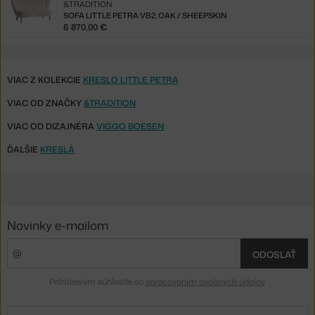
&TRADITION
SOFA LITTLE PETRA VB2, OAK / SHEEPSKIN
6 870,00 €
VIAC Z KOLEKCIE
KRESLO LITTLE PETRA
VIAC OD ZNAČKY
&TRADITION
VIAC OD DIZAJNÉRA
VIGGO BOESEN
ĎALŠIE
KRESLÁ
Novinky e-mailom
ODOSLAŤ
Prihlásením súhlasíte so
spracovaním osobných údajov
.