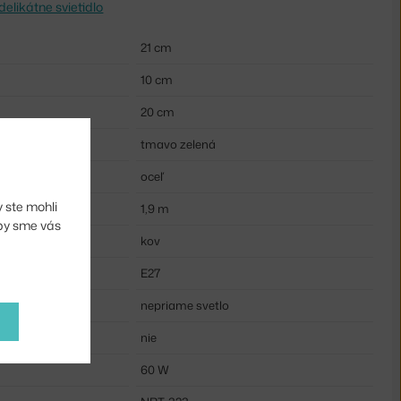
delikátne svietidlo
21 cm
10 cm
20 cm
tmavo zelená
oceľ
 ste mohli
1,9 m
aby sme vás
kov
E27
nepriame svetlo
nie
60 W