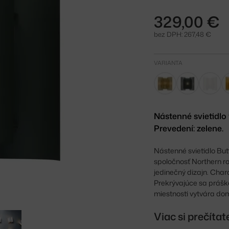
329,00 €
bez DPH: 267,48 €
VARIANTA
Nástenné svietidlo 
Prevedení: zelene.
Nástenné svietidlo Butt
spoločnosť Northern ro
jedinečný dizajn. Char
Prekrývajúce sa práško
miestnosti vytvára dom
Viac si prečíta