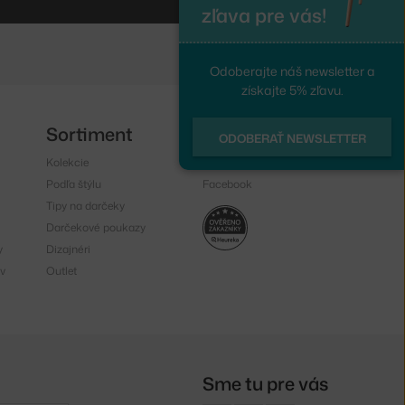
zľava pre vás!
Odoberajte náš newsletter a
získajte 5% zľavu.
Sortiment
Sledujte nás
ODOBERAŤ NEWSLETTER
Kolekcie
Instagram
Podľa štýlu
Facebook
Tipy na darčeky
Darčekové poukazy
y
Dizajnéri
v
Outlet
Sme tu pre vás