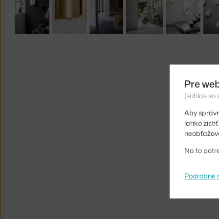
Pre web
(súhlas so
Aby správn
ľahko zist
neobťažova
Na to potr
Podrobné 