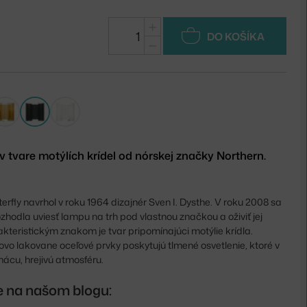
+
DO KOŠÍKA
−
v tvare motýlích krídel od nórskej značky Northern.
erfly navrhol v roku 1964 dizajnér Sven I. Dysthe. V roku 2008 sa
zhodla uviesť lampu na trh pod vlastnou značkou a oživiť jej
akteristickým znakom je tvar pripomínajúci motýlie krídla.
vo lakovane oceľové prvky poskytujú tlmené osvetlenie, ktoré v
ácu, hrejivú atmosféru.
te na našom blogu: