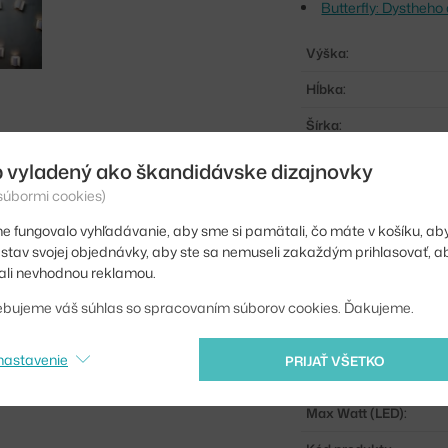
Butterfly: Dystheho 
Výška:
Hĺbka:
Šírka:
Farba:
 vyladený ako škandidávske dizajnovky
 súbormi cookies)
Materiál:
e fungovalo vyhľadávanie, aby sme si pamätali, čo máte v košíku, aby
Dĺžka kábla:
iť stav svojej objednávky, aby ste sa nemuseli zakaždým prihlasovať, 
Hlavný materiál:
li nevhodnou reklamou.
Pätica / zdroj:
ebujeme váš súhlas so spracovaním súborov cookies. Ďakujeme.
Distribúcia svetla:
nastavenie
PRIJAŤ VŠETKO
Zdroj súčasťou:
Max Watt (LED):