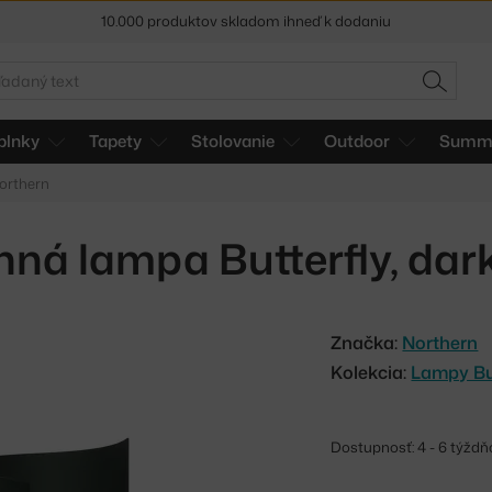
5 % zľava pre odberateľov
newslettera
adať
30 dní na vrátenie tovaru
HĽADAŤ
plnky
Tapety
Stolovanie
Outdoor
Summe
Northern
ná lampa Butterfly, dar
Značka:
Northern
Kolekcia:
Lampy But
Dostupnosť: 4 - 6 týždň