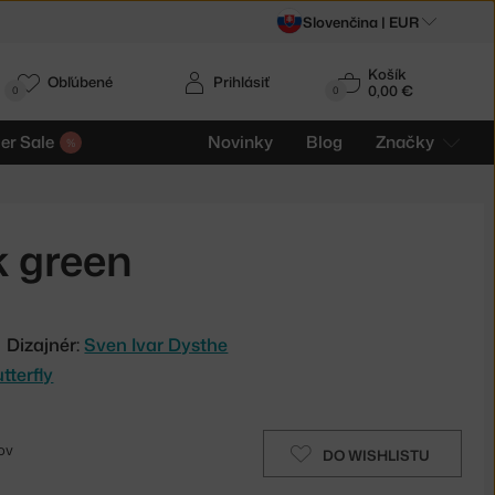
Slovenčina |
EUR
Košík
Obľúbené
Prihlásiť
0,00 €
0
0
r Sale
Novinky
Blog
Značky
k green
Dizajnér:
Sven Ivar Dysthe
terfly
ov
DO WISHLISTU