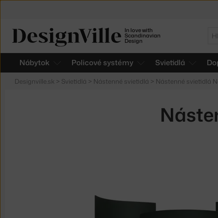
In love with
Hľ
Scandinavian
Design
Nábytok
Policové systémy
Svietidlá
Do
Designville.sk
>
Svietidlá
>
Nástenné svietidlá
>
Nástenné svietidlá 
Násten