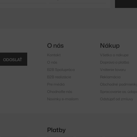
O nás
Nákup
Kontakt
Všetko o nákupe
ODOSLAŤ
O nás
Doprava a platba
B2B Spolupráca
Vrátenie tovaru
B2B realizácie
Reklamácia
Pre médiá
Obchodné podmienk
Ohodnoťte nás
Spracovanie os. údajo
Novinky e-mailom
Odstúpiť od zmluvy
Platby