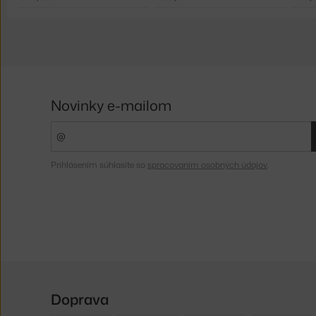
Novinky e-mailom
Prihlásením súhlasíte so
spracovaním osobných údajov
.
Doprava