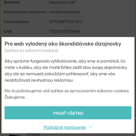
Materiál:
lakovaná oceľ
Komponenty systému:
nástenné panely
Kód produktu
STR-SW7530-13-1
EAN
7350038270498
Pre web vyladený ako škandidávske dizajnovky
Jste z Česka? Přejděte na
Panel Wall 75 x 30, black
(súhlas so súbormi cookies)
Shopping from the EU? Switch to
Wall Panel 75 x 30, black
Aby správne fungovalo vyhľadávanie, aby sme si pamätali, čo
máte v košíku, aby ste mohli ľahko zistiť stav svojej objednávky,
aby ste sa nemuseli zakaždým prihlasovať, aby sme vás
Súvisiace produkty
neobťažovali nevhodnou reklamou.
Na to potrebujeme váš súhlas so spracovaním súborov cookies.
STRING
PANEL WALL 75 X 30, 2 KS, BLACK
Ďakujeme.
125,00 €
STRING
PRIJAŤ VŠETKO
KOMODA STRING CABINET WITH FLIP DOOR, OAK
529,00 €
Podrobné nastavenie
STRING