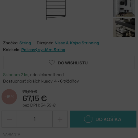
Značka:
String
Dizajnér:
Nisse & Kajsa Strinning
Kolekcia:
Policový systém String
DO WISHLISTU
Skladom 2 ks
, odosielame ihneď
Dostupnosť ďalších kusov: 4 - 6 týždňov
79,00 €
67,15 €
−15 %
bez DPH: 54,59 €
−
+
DO KOŠÍKA
VARIANTA