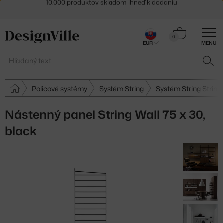
5 % zľava pre odberateľov
newslettera
30 dní na vrátenie tovaru
Košík
0
EUR
MENU
0,00 €
Hľadať
HĽA
Policové systémy
Systém String
Systém String String
Nástenný panel String Wall 75 x 30,
black