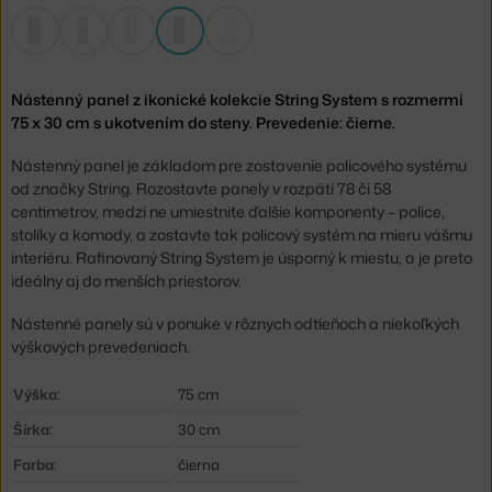
Nástenný panel z ikonické kolekcie String System s rozmermi
75 x 30 cm s ukotvením do steny. Prevedenie: čierne.
Nástenný panel je základom pre zostavenie policového systému
od značky String. Rozostavte panely v rozpätí 78 či 58
centimetrov, medzi ne umiestnite ďalšie komponenty – police,
stolíky a komody, a zostavte tak policový systém na mieru vášmu
interiéru. Rafinovaný String System je úsporný k miestu, a je preto
ideálny aj do menších priestorov.
Nástenné panely sú v ponuke v rôznych odtieňoch a niekoľkých
výškových prevedeniach.
Výška:
75 cm
Šírka:
30 cm
Farba:
čierna