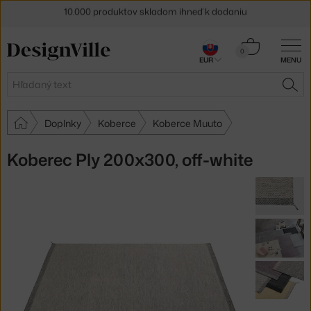
5 % zľava pre odberateľov
newslettera
Košík
0
30 dní na vrátenie tovaru
EUR
MENU
0,00 €
Hľadať
HĽA
Doplnky
Koberce
Koberce Muuto
Koberec Ply 200x300, off-white