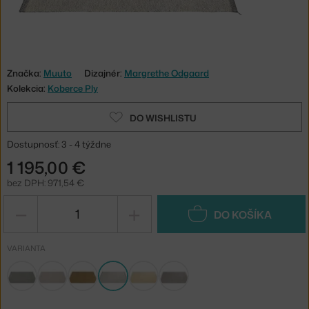
Značka:
Muuto
Dizajnér:
Margrethe Odgaard
Kolekcia:
Koberce Ply
DO WISHLISTU
Dostupnosť: 3 - 4 týždne
1 195,00 €
bez DPH: 971,54 €
−
+
DO KOŠÍKA
VARIANTA