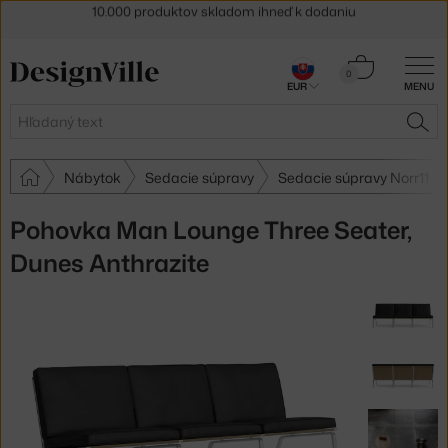
5 % zľava pre odberateľov
newslettera
30 dní na vrátenie tovaru
Košík
0
EUR
MENU
0,00 €
Hľadať
HĽA
Nábytok
Sedacie súpravy
Sedacie súpravy Norr11
Pohovka Man Lounge Three Seater,
Dunes Anthrazite