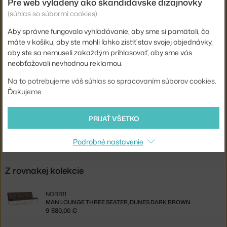
Pre web vyladený ako škandidávske dizajnovky
Farba:
čierna
(súhlas so súbormi cookies)
Materiál:
koža, nerezová oceľ
Aby správne fungovalo vyhľadávanie, aby sme si pamätali, čo
máte v košíku, aby ste mohli ľahko zistiť stav svojej objednávky,
Typ pohovky:
3-miestna
aby ste sa nemuseli zakaždým prihlasovať, aby sme vás
Kód produktu
N11-201260-L3-21003
neobťažovali nevhodnou reklamou.
EAN
4251501604846
Na to potrebujeme váš súhlas so spracovaním súborov cookies.
Ďakujeme.
Jste z Česka? Přejděte na
Man Lounge Three Seater, Dunes
Anthrazite
PRIJAŤ VŠETKO
Shopping from the EU? Switch to
Man 3-seater Sofa, anthracite
leather
Podrobné nastavenie
Z rovnakej kolekcie
NORR11
MAN LOUNGE THREE SEATER, DUNES DARK BROWN
9 580,00 €