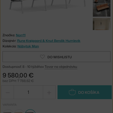
Značka:
Norr11
Dizajnér:
Rune Krøjgaard & Knut Bendik Humlevik
Kolekcia:
Nábytok Man
DO WISHLISTU
Dostupnosť: 8 - 10 týždňov
Tovar na objednávku
9 580,00 €
bez DPH: 7 788,62 €
−
+
DO KOŠÍKA
VARIANTA