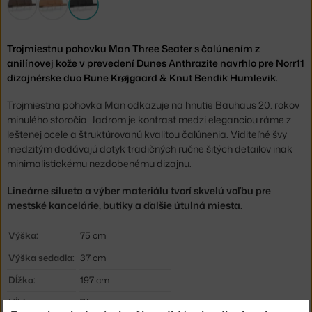
Trojmiestnu pohovku Man Three Seater s čalúnením z
anilínovej kože v prevedení Dunes Anthrazite navrhlo pre Norr11
dizajnérske duo Rune Krøjgaard & Knut Bendik Humlevik.
Trojmiestna pohovka Man odkazuje na hnutie Bauhaus 20. rokov
minulého storočia. Jadrom je kontrast medzi eleganciou ráme z
leštenej ocele a štruktúrovanú kvalitou čalúnenia. Viditeľné švy
medzitým dodávajú dotyk tradičných ručne šitých detailov inak
minimalistickému nezdobenému dizajnu.
Lineárne silueta a výber materiálu tvorí skvelú voľbu pre
mestské kancelárie, butiky a ďalšie útulná miesta.
Výška:
75 cm
Výška sedadla:
37 cm
Dĺžka:
197 cm
Hĺbka:
74 cm