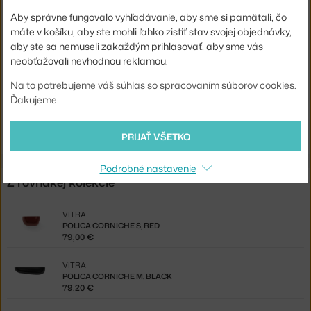
Farba:
oranžová
Aby správne fungovalo vyhľadávanie, aby sme si pamätali, čo
máte v košíku, aby ste mohli ľahko zistiť stav svojej objednávky,
Materiál:
ASA plast
aby ste sa nemuseli zakaždým prihlasovať, aby sme vás
Kód produktu
VIT-21506004
neobťažovali nevhodnou reklamou.
EAN
4055737996740
Na to potrebujeme váš súhlas so spracovaním súborov cookies.
Ďakujeme.
Jste z Česka? Přejděte na
Police Corniche S, orange
Shopping from the EU? Switch to
Corniche S, orange
PRIJAŤ VŠETKO
Podrobné nastavenie
Z rovnakej kolekcie
VITRA
POLICA CORNICHE S, RED
79,00 €
VITRA
POLICA CORNICHE M, BLACK
79,20 €