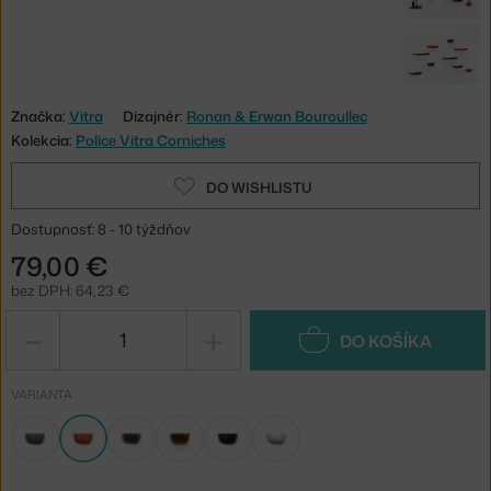
Značka:
Vitra
Dizajnér:
Ronan & Erwan Bouroullec
Kolekcia:
Police Vitra Corniches
DO WISHLISTU
Dostupnosť: 8 - 10 týždňov
79,00 €
bez DPH: 64,23 €
−
+
DO KOŠÍKA
VARIANTA