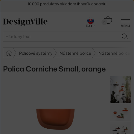
5 % zľava pre odberateľov
newslettera
30 dní na vrátenie tovaru
Košík
0
EUR
MENU
0,00 €
Hľadať
HĽA
Policové systémy
Nástenné police
Nástenné police V
Polica Corniche Small, orange