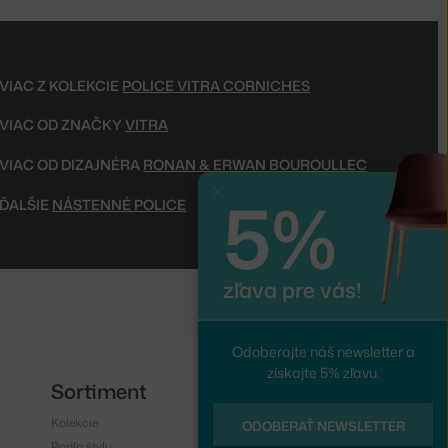
VIAC Z KOLEKCIE
POLICE VITRA CORNICHES
VIAC OD ZNAČKY
VITRA
VIAC OD DIZAJNÉRA
RONAN & ERWAN BOUROULLEC
5%
Zavrieť
ĎALŠIE
NÁSTENNÉ POLICE
zľava pre vás!
Odoberajte náš newsletter a
získajte 5% zľavu.
Sortiment
Sledujte nás
Kolekcie
Instagram
ODOBERAŤ NEWSLETTER
Podľa štýlu
Facebook