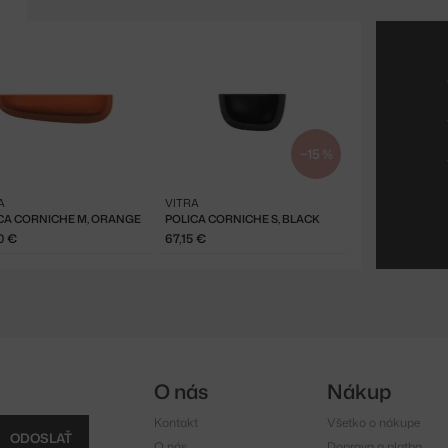
−15 %
A
VITRA
CA CORNICHE M, ORANGE
POLICA CORNICHE S, BLACK
0 €
67,15 €
O nás
Nákup
Kontakt
Všetko o nákupe
ODOSLAŤ
O nás
Doprava a platba