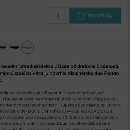
+
DO KOŠÍKA
−
revedení stredná biela slúži pre odkladanie drobností.
émiovú značku Vitra ju navrhlo dizajnérske duo Ronan
.
načku Vitra navrhlo duo Bouroullec so zámerom vytvoriť
ešenie pre odkladanie drobností, ktoré treba mať vždy po ruke -
ch dverách, cez nevyhnutnosti v kúpeľni až po miesto, na ktorom
drobnosti a dekorácie. Corniches sú vyrobené z ASA plastu s
om a dodávajú sa v nespočetných farbách a troch veľkostiach,
 v kolekcii. Umiestniť ich môžete buď jednotlivo alebo s nimi
stennú inštaláciu, ktorá bude svojím precíznym spracovaním