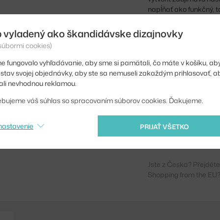
napĺňať ako funkčný, ta
 vyladený ako škandidávske dizajnovky
Výška:
 súbormi cookies)
Hĺbka:
e fungovalo vyhľadávanie, aby sme si pamätali, čo máte v košíku, aby
Šírka:
iť stav svojej objednávky, aby ste sa nemuseli zakaždým prihlasovať, 
li nevhodnou reklamou.
Farba:
ebujeme váš súhlas so spracovaním súborov cookies. Ďakujeme.
Materiál:
Kód produktu
nastavenie
PRIJAŤ VŠETKO
EAN
Jste z Česka? Přejdět
Shopping from the EU?