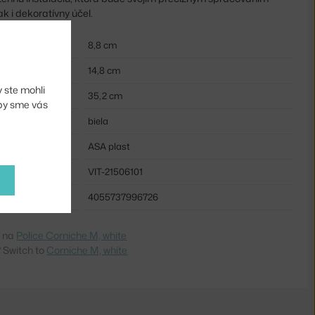
k i dekoratívny účel.
8,8 cm
14,8 cm
 ste mohli
35,2 cm
aby sme vás
biela
ASA plast
VIT-21506101
4055737996726
e na
Police Corniche M, white
 Switch to
Corniche M, white