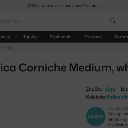
5 % zľava pre odberateľov
newslettera
adať
30 dní na vrátenie tovaru
HĽADAŤ
plnky
Tapety
Stolovanie
Outdoor
Summe
ce Vitra
lica Corniche Medium, wh
Značka:
Vitra
Diz
Kolekcia:
Police Vi
Skladom 1 
Dostupnosť
SKLADOM
lehota - na
K videniu 