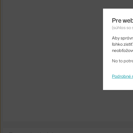
Pre web
(súhlas so
Aby správn
ľahko zist
neobťažova
Na to potr
Podrobné 