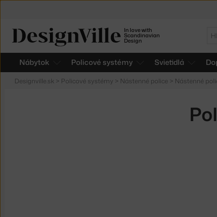
In love with
Hľ
Scandinavian
Design
Nábytok
Policové systémy
Svietidlá
Do
Designville.sk
>
Policové systémy
>
Nástenné police
>
Nástenné poli
Po