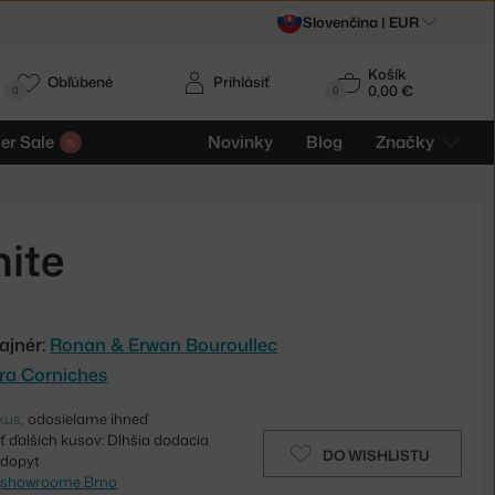
Slovenčina |
EUR
Košík
Obľúbené
Prihlásiť
0,00 €
0
0
r Sale
Novinky
Blog
Značky
ite
ajnér:
Ronan & Erwan Bouroullec
tra Corniches
kus
, odosielame ihneď
 ďalších kusov: Dlhšia dodacia
DO WISHLISTU
 dopyt
v
showroome Brno