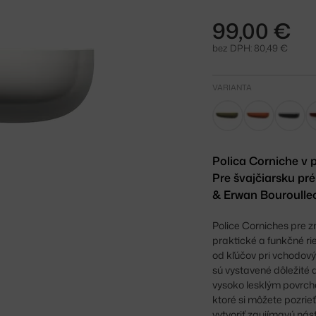
99,00 €
bez DPH: 80,49 €
VARIANTA
Polica Corniche v p
Pre švajčiarsku pr
& Erwan Bouroullec
Police Corniches pre z
praktické a funkčné ri
od kľúčov pri vchodový
sú vystavené dôležité 
vysoko lesklým povrch
ktoré si môžete pozrieť
vytvoriť zaujímavú ná