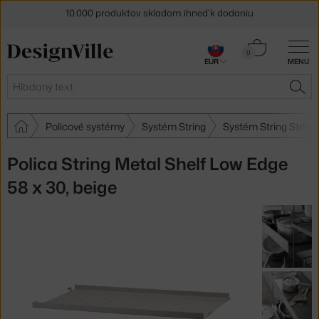
10.000 produktov skladom ihneď k dodaniu
5 % zľava pre odberateľov
newslettera
Košík
0
30 dní na vrátenie tovaru
EUR
MENU
0,00 €
Hľadať
HĽA
Policové systémy
Systém String
Systém String String
Polica String Metal Shelf Low Edge
58 x 30, beige