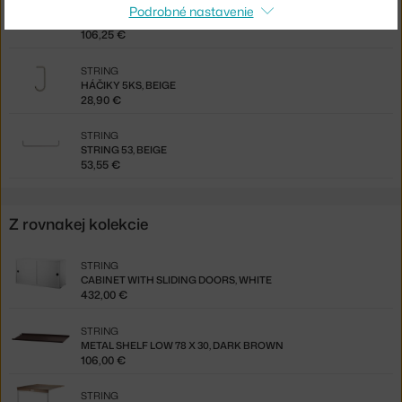
STRING
Podrobné nastavenie
PANEL WALL 75 X 30, 2 KS, BEIGE
106,25 €
STRING
HÁČIKY 5KS, BEIGE
28,90 €
STRING
STRING 53, BEIGE
53,55 €
Z rovnakej kolekcie
STRING
CABINET WITH SLIDING DOORS, WHITE
432,00 €
STRING
METAL SHELF LOW 78 X 30, DARK BROWN
106,00 €
STRING