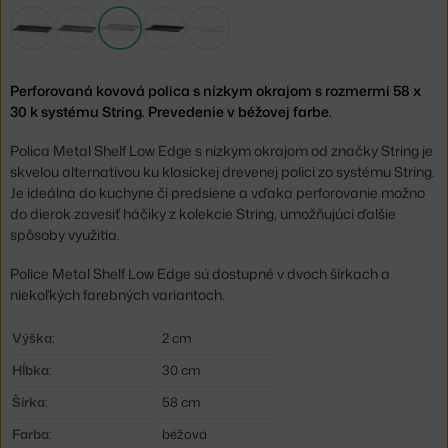
Perforovaná kovová polica s nízkym okrajom s rozmermi 58 x
30 k systému String. Prevedenie v béžovej farbe.
Polica Metal Shelf Low Edge s nízkym okrajom od značky String je
skvelou alternatívou ku klasickej drevenej polici zo systému String.
Je ideálna do kuchyne či predsiene a vďaka perforovanie možno
do dierok zavesiť háčiky z kolekcie String, umožňujúci ďalšie
spôsoby využitia.
Police Metal Shelf Low Edge sú dostupné v dvoch šírkach a
niekoľkých farebných variantoch.
Výška:
2 cm
Hĺbka:
30 cm
Šírka:
58 cm
Farba:
béžová