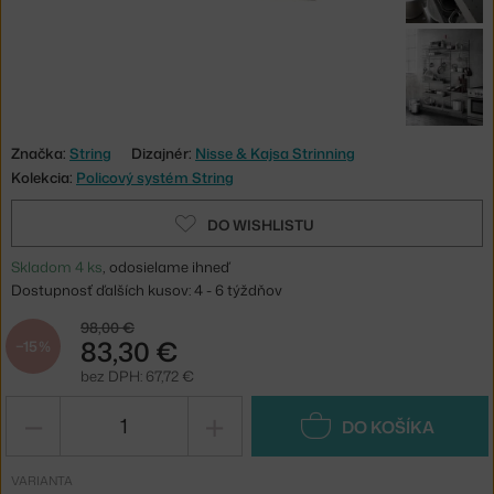
Značka:
String
Dizajnér:
Nisse & Kajsa Strinning
Kolekcia:
Policový systém String
DO WISHLISTU
Skladom 4 ks
, odosielame ihneď
Dostupnosť ďalších kusov: 4 - 6 týždňov
98,00 €
83,30 €
−15 %
bez DPH: 67,72 €
−
+
DO KOŠÍKA
VARIANTA