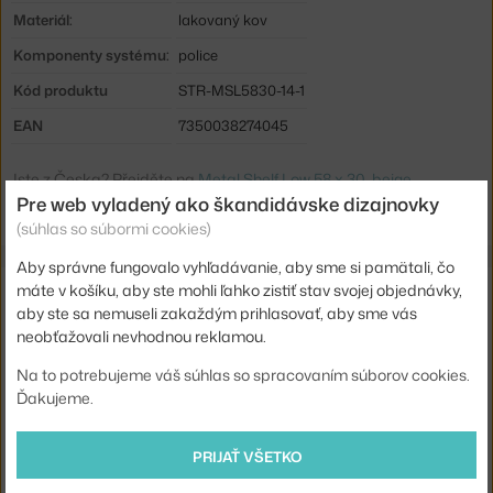
Materiál:
lakovaný kov
Komponenty systému:
police
Kód produktu
STR-MSL5830-14-1
EAN
7350038274045
Jste z Česka? Přejděte na
Metal Shelf Low 58 x 30, beige
Pre web vyladený ako škandidávske dizajnovky
Shopping from the EU? Switch to
Metal Shelf Low 58 x 30, beige
(súhlas so súbormi cookies)
Aby správne fungovalo vyhľadávanie, aby sme si pamätali, čo
Súvisiace produkty
máte v košíku, aby ste mohli ľahko zistiť stav svojej objednávky,
aby ste sa nemuseli zakaždým prihlasovať, aby sme vás
neobťažovali nevhodnou reklamou.
STRING
PANEL FLOOR 200 X 30, 2 KS, BEIGE
Na to potrebujeme váš súhlas so spracovaním súborov cookies.
268,60 €
Ďakujeme.
STRING
PANEL WALL 50 X 30, 2 KS, BEIGE
PRIJAŤ VŠETKO
99,45 €