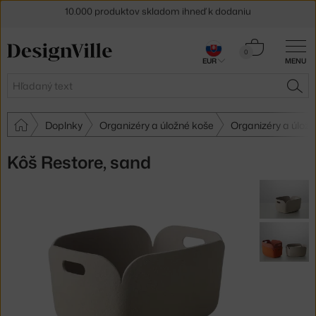
10.000 produktov skladom ihneď k dodaniu
5 % zľava pre odberateľov
newslettera
Košík
0
30 dní na vrátenie tovaru
EUR
MENU
0,00 €
Hľadať
HĽA
Doplnky
Organizéry a úložné koše
Organizéry a úlož
Kôš Restore, sand