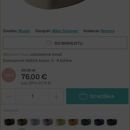
Značka:
Muuto
Dizajnér:
Mika Tolvanen
Kolekcia:
Restore
DO WISHLISTU
Skladom 1 kus
, odosielame ihneď
Dostupnosť ďalších kusov: 3 - 4 týždne
95,00 €
76,00 €
−20 %
bez DPH: 61,79 €
−
+
DO KOŠÍKA
VARIANTA