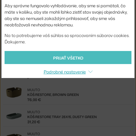
Farba:
piesková
Aby správne fungovalo vyhľadávanie, aby sme si pamätali, čo
Materiál:
polymerová plsť
máte v košíku, aby ste mohli ľahko zistiť stav svojej objednávky,
aby ste sa nemuseli zakaždým prihlasovať, aby sme vás
Kód produktu
MUU-REEBAS48A12
neobťažovali nevhodnou reklamou.
EAN
5710562070193
Na to potrebujeme váš súhlas so spracovaním súborov cookies.
Ďakujeme.
Jste z Česka? Přejděte na
Koš Restore, sand
Shopping from the EU? Switch to
Restore Basket, sand
PRIJAŤ VŠETKO
Podrobné nastavenie
Z rovnakej kolekcie
MUUTO
KÔŠ RESTORE, BROWN GREEN
76,00 €
MUUTO
KÔŠ RESTORE TRAY 28X15, DUSTY GREEN
31,20 €
MUUTO