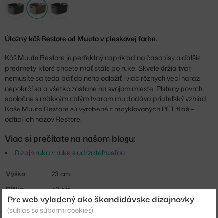
Úložný kôš Restore od Muuto v pieskovej farbe.
Kôš Muuto Restore je perfektný napríklad na časopisy a ďalšie
predmety, ktoré chcete mať stále po ruke. Skvele držia tvar,
nemusíte sa teda báť do neho odložiť i viac rôznych vecí naraz,
nepokrčí sa a všetko zostane na svojom mieste. Plstený povrch
spoločne s mäkkým oblým tvarom mu dodáva priateľský vzhľad.
Koše Muuto Restore sú vyrobené z recyklovaných PET fliaš –
odtiaľ ich názov Restore.
Viac si prečítate na našom blogu:
Dizajn ruka v ruke s udržateľnosťou
Výška:
23 cm
Dĺžka:
48 cm
Pre web vyladený ako škandidávske dizajnovky
Šírka:
35 cm
(súhlas so súbormi cookies)