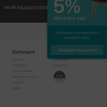
5%
ĎALŠIE
POLICOVÝ SYSTÉM STRING
zľava pre vás!
Odoberajte náš newsletter a
získajte 5% zľavu.
ODOBERAŤ NEWSLETTER
Sortiment
Sledujte nás
Kolekcie
Instagram
Podľa štýlu
Facebook
Tipy na darčeky
Darčekové poukazy
y
Dizajnéri
v
Outlet