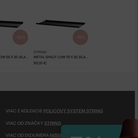
−15 %
−15 %
STRING
METAL SHELF LOW 58 X 30, BLACK
METAL SHELF LOW 78 X 30, BLACK
90,10 €
VIAC Z KOLEKCIE
POLICOVÝ SYSTÉM STRING
VIAC OD ZNAČKY
STRING
Zavrieť
VIAC OD DIZAJNÉRA
NISSE & KAJSA STRINNING