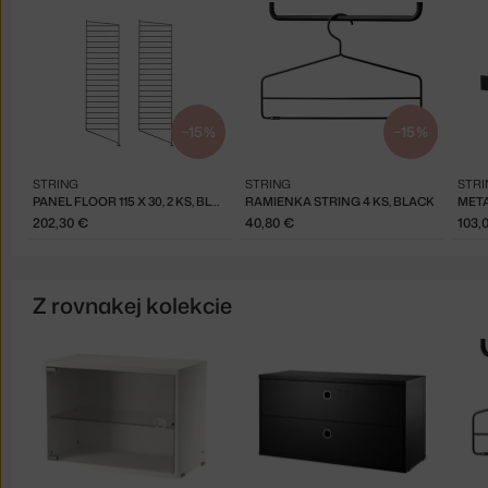
−15 %
−15 %
STRING
STRING
STRI
PANEL FLOOR 115 X 30, 2 KS, BLACK
RAMIENKA STRING 4 KS, BLACK
202,30 €
40,80 €
103,
Z rovnakej kolekcie