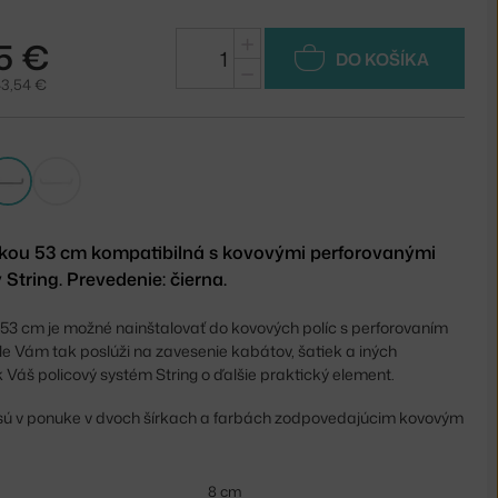
+
5 €
DO KOŠÍKA
−
43,54 €
ĺžkou 53 cm kompatibilná s kovovými perforovanými
String. Prevedenie: čierna.
 53 cm je možné nainštalovať do kovových políc s perforovaním
le Vám tak poslúži na zavesenie kabátov, šatiek a iných
 Váš policový systém String o ďalšie praktický element.
g sú v ponuke v dvoch šírkach a farbách zodpovedajúcim kovovým
8 cm