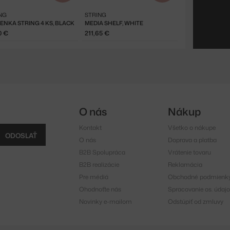
NG
STRING
ENKA STRING 4 KS, BLACK
MEDIA SHELF, WHITE
0 €
211,65 €
O nás
Nákup
Kontakt
Všetko o nákupe
ODOSLAŤ
O nás
Doprava a platba
B2B Spolupráca
Vrátenie tovaru
B2B realizácie
Reklamácia
Pre médiá
Obchodné podmienk
Ohodnoťte nás
Spracovanie os. údajo
Novinky e-mailom
Odstúpiť od zmluvy