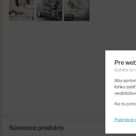
Pre web
(súhlas so
Aby správn
ľahko zist
neobťažova
Na to potr
Podrobné 
Súvisiace produkty