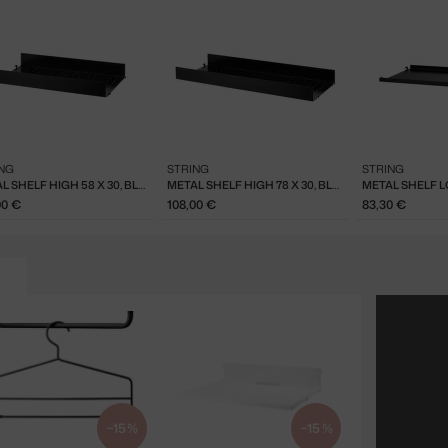
NG
STRING
STRING
METAL SHELF HIGH 58 X 30, BLACK
METAL SHELF HIGH 78 X 30, BLACK
00 €
108,00 €
83,30 €
−15 %
−15 %