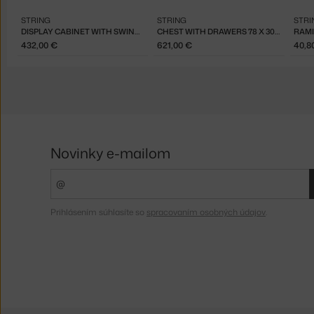
STRING
STRING
STRI
DISPLAY CABINET WITH SWING GLASS DOOR, WHITE
CHEST WITH DRAWERS 78 X 30, BLACK ASH
RAMI
432,00 €
621,00 €
40,8
Novinky e-mailom
Prihlásením súhlasíte so
spracovaním osobných údajov
.