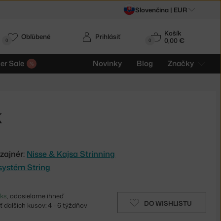
Slovenčina |
EUR
Košík
Obľúbené
Prihlásiť
0,00 €
0
0
r Sale
Novinky
Blog
Značky
k
zajnér:
Nisse & Kajsa Strinning
systém String
 ks
, odosielame ihneď
DO WISHLISTU
 ďalších kusov: 4 - 6 týždňov