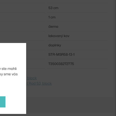
53 cm
1 cm
čierna
lakovaný kov
:
doplnky
STR-MSR58-13-1
7350038272775
 ste mohli
aby sme vás
e na
Šatní tyč 53, black
 Switch to
Closet Rod 53, black