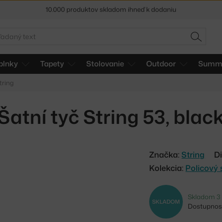
5 % zľava pre odberateľov
newslettera
30 dní na vrátenie tovaru
adať
HĽADAŤ
plnky
Tapety
Stolovanie
Outdoor
Summe
tring
Šatní tyč String 53, blac
Značka:
String
Di
Kolekcia:
Policový 
Skladom 3
SKLADOM
Dostupnosť