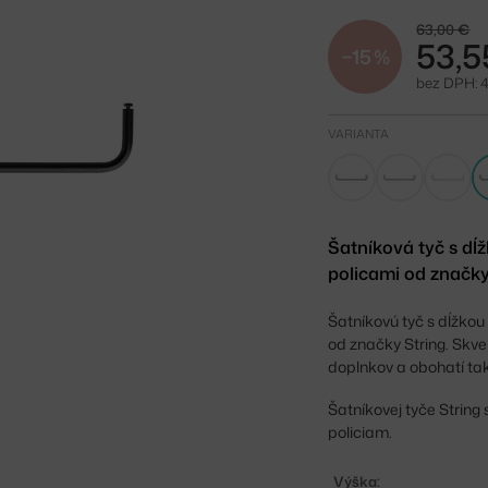
63,00 €
53,5
−15 %
bez DPH: 
VARIANTA
Šatníková tyč s d
policami od značky 
Šatníkovú tyč s dĺžkou
od značky String. Skve
doplnkov a obohatí tak
Šatníkovej tyče Strin
policiam.
Výška: