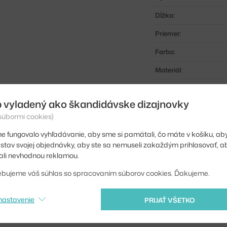
Dĺžka:
Priemer:
Farba:
Materiál:
Komponenty systému
 vyladený ako škandidávske dizajnovky
Kód produktu
 súbormi cookies)
EAN
e fungovalo vyhľadávanie, aby sme si pamätali, čo máte v košíku, aby
iť stav svojej objednávky, aby ste sa nemuseli zakaždým prihlasovať, 
Jste z Česka? Přejdět
li nevhodnou reklamou.
Shopping from the EU?
ebujeme váš súhlas so spracovaním súborov cookies. Ďakujeme.
nastavenie
PRIJAŤ VŠETKO