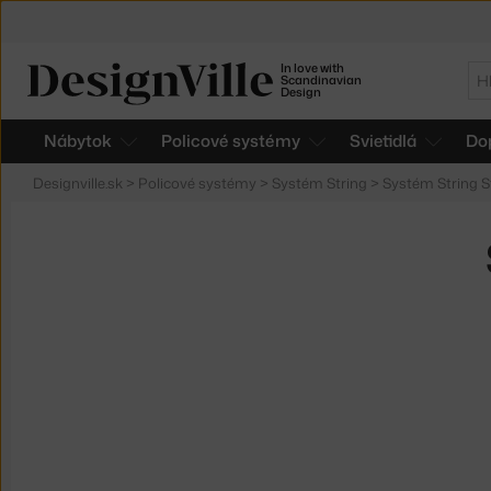
In love with
Hľ
Scandinavian
Design
Nábytok
Policové systémy
Svietidlá
Do
Designville.sk
>
Policové systémy
>
Systém String
>
Systém String S