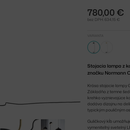
780,00 €
bez DPH: 634,15 €
VARIANTA
Stojacia lampa z 
značku Normann Co
Krása stojacie lampy G
Základňa z temne šedej
krehko vyznievajúce k
dodáva dizajnu na del
typickým pouličným os
Guličkový kĺb umožňuj
vymeniteľný svetelný L