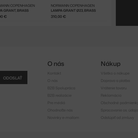
MANN COPENHAGEN
NORMANN COPENHAGEN
A GRANT, BRASS
LAMPA GRANT Ø23, BRASS
00 €
310,00 €
O nás
Nákup
Kontakt
Všetko o nákupe
ODOSLAŤ
O nás
Doprava a platba
B2B Spolupráca
Vrátenie tovaru
B2B realizácie
Reklamácia
Pre médiá
Obchodné podmienk
Ohodnoťte nás
Spracovanie os. údajo
Novinky e-mailom
Odstúpiť od zmluvy