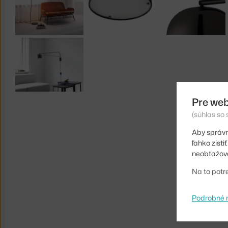
Pre web
(súhlas so
Aby správn
ľahko zist
neobťažova
Na to potr
Podrobné 