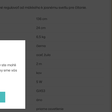
žné regulovať od mäkkého k jasnému svetlu pre čítanie.
136 cm
24 cm
6,5 kg
čierna
oceľ, žula
2 m
 ste mohli
aby sme vás
kov
5 W
GX53
áno
priame osvetlenie