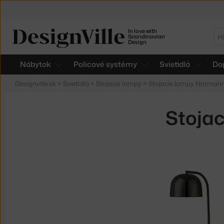
In love with
Hľ
Scandinavian
Design
Nábytok
Policové systémy
Svietidlá
Do
Designville.sk
>
Svietidlá
>
Stojacie lampy
>
Stojacie lampy Norma
Stojac