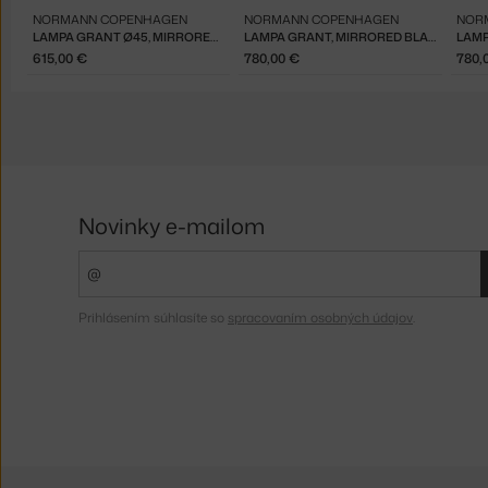
NORMANN COPENHAGEN
NORMANN COPENHAGEN
NOR
LAMPA GRANT Ø45, MIRRORED BLACK
LAMPA GRANT, MIRRORED BLACK
LAMP
615,00 €
780,00 €
780,
Novinky e-mailom
Prihlásením súhlasíte so
spracovaním osobných údajov
.