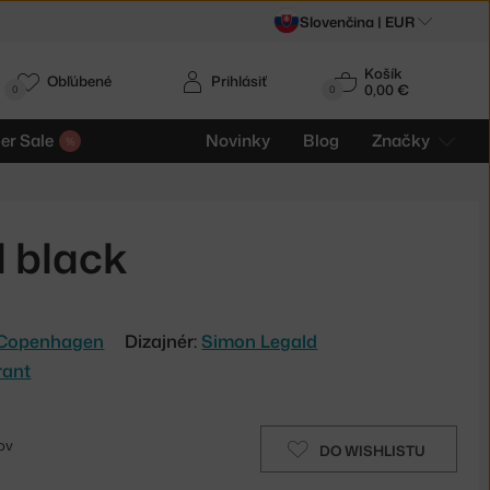
Slovenčina |
EUR
Košík
Obľúbené
Prihlásiť
0,00 €
0
0
r Sale
Novinky
Blog
Značky
d black
Copenhagen
Dizajnér:
Simon Legald
rant
ov
DO WISHLISTU