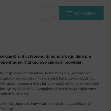
+
DO KOŠÍKA
−
kolekcie Grant vytvorená Simonom Legaldem pre
penhagen. V zrkadlovo čiernom provedení.
rant spočíva v materiálovej kombinácii a jej protikladoch.
 žuly s kresbou pôsobí ťažko a stabilne zatiaľ čo vzdušná a
onštrukcie ramena a hlavy lampy v lesklém čiernom prevedení
ikátnym vzhľade. Mäkký zaguľatený tvar hlavy je inšpirovaný
vetlením v Kodani.
e voľné pozicovanie hlavy. Lampa má disperzný difuzér a
ED zdroj.