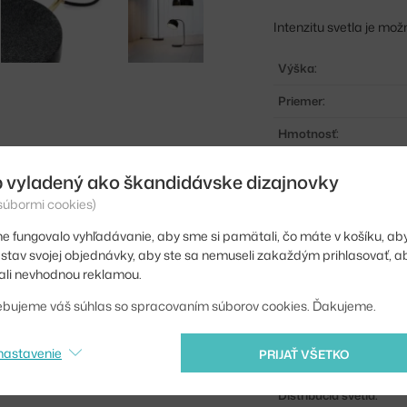
Intenzitu svetla je mo
Výška:
Priemer:
Hmotnosť:
Farba:
 vyladený ako škandidávske dizajnovky
Materiál:
 súbormi cookies)
Dĺžka kábla:
e fungovalo vyhľadávanie, aby sme si pamätali, čo máte v košíku, aby
iť stav svojej objednávky, aby ste sa nemuseli zakaždým prihlasovať, 
Hlavný materiál:
li nevhodnou reklamou.
Príkon:
ebujeme váš súhlas so spracovaním súborov cookies. Ďakujeme.
Pätica / zdroj:
nastavenie
PRIJAŤ VŠETKO
Stmievateľné:
Distribúcia svetla: