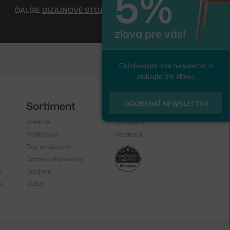
5%
ĎALŠIE
DIZAJNOVÉ STOJACIE LAMPY
zľava pre vás!
Odoberajte náš newsletter a
získajte 5% zľavu.
Sortiment
Sledujte nás
ODOBERAŤ NEWSLETTER
Kolekcie
Instagram
Podľa štýlu
Facebook
Tipy na darčeky
Darčekové poukazy
y
Dizajnéri
v
Outlet