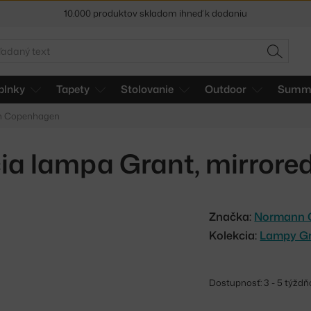
5 % zľava pre odberateľov
newslettera
30 dní na vrátenie tovaru
adať
HĽADAŤ
plnky
Tapety
Stolovanie
Outdoor
Summe
nn Copenhagen
ia lampa Grant, mirrore
Značka:
Normann 
Kolekcia:
Lampy G
Dostupnosť: 3 - 5 týždň