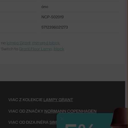
áno
NCP-502019
5712396021273
e na
lampa Grant, mirrored black
 Switch to
Grant Floor Lamp, black
VIAC Z KOLEKCIE
LAMPY GRANT
VIAC OD ZNAČKY
NORMANN COPENHAGEN
Zavrieť
VIAC OD DIZAJNÉRA
SIMON LEGALD