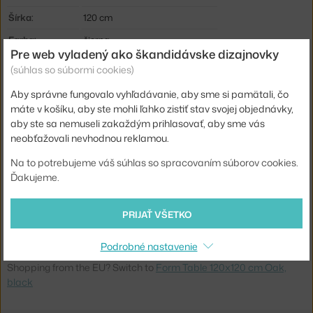
Šírka:
120 cm
Farba:
čierna
Pre web vyladený ako škandidávske dizajnovky
Materiál:
dubové drevo, linoleum
(súhlas so súbormi cookies)
Podnož:
drevo
Aby správne fungovalo vyhľadávanie, aby sme si pamätali, čo
Tvar:
štvorec
máte v košíku, aby ste mohli ľahko zistiť stav svojej objednávky,
aby ste sa nemuseli zakaždým prihlasovať, aby sme vás
Doska:
laminát / linoleum
neobťažovali nevhodnou reklamou.
Typ:
Jedálenský / barový stôl
Na to potrebujeme váš súhlas so spracovaním súborov cookies.
Info k produktu:
Čistite navlhčenou handričkou.
Ďakujeme.
Kód produktu
NCP-602830
PRIJAŤ VŠETKO
EAN
5712396000902
Podrobné nastavenie
Jste z Česka? Přejděte na
Stůl Form 120x120 cm, černá/dub
Shopping from the EU? Switch to
Form Table 120x120 cm Oak,
black