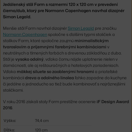
Jedálenský stôl Form s rozmermi 120 x 120 cm v prevedení
čierna/dub, ktorý pre Normann Copenhagen navrhol dizajnér
Simon Legald.
Menšie stôl Form navrhol dizajnér
Simon Legald
pre značku
Normann Copenhagen
spoločne s ďalšími typmi stoličiek a
stolíkov Form, ktoré spoločne zaujmú
minimalistickým
tvaroslovím a príjemnými farebnými kombináciami
v
neutrálnych a tlmených farbách s drevenou základňou z duba.
Stôl je
vysoko odolný
, vďaka čomu nájde uplatnenie nielen v
domácnosti, ale aj reštauračných a hotelových zariadeniach.
Vďaka
mäkkej siluete so zaoblenými hranami
a priateľské
kombinácii
dreva a
odolného linolea
ľahko zapadne do kuchyne
či jedálne a jednoducho sa tiež bude kombinovať s najrôznejšími
stoličkami.
V roku 2016 získali stoly Form prestížne ocenenie
iF Design Award
2016
.
Výška:
74,4 cm
Dĺžka:
120 cm