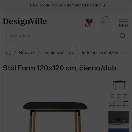
5 % zľava pre odberateľov
newslettera
Košík
0
30 dní na vrátenie tovaru
EUR
MENU
0,00 €
Hľadať
HĽA
Nábytok
Jedálenské stoly
Jedálenské stoly Norman
Stôl Form 120x120 cm, čierna/dub