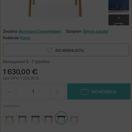
Značka:
Normann Copenhagen
Dizajnér:
Simon Legald
Kolekcia:
Form
DO WISHLISTU
Dostupnosť: 5 - 7 týždňov
1 630,00 €
bez DPH: 1 325,20 €
−
+
DO KOŠÍKA
VARIANTA