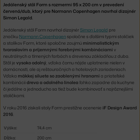
Jedálenský stôl Form s rozmermi 95 x 200 cm v prevedení
červená/dub, ktorý pre Normann Copenhagen navrhol dizajnér
Simon Legald.
Jedálenský stôl Form navrhol dizajnér
Simon Legald
pre
značku
Normann Copenhagen
spoločne s ďalšími typmi stoličiek
a stolíkov Form, ktoré spoločne zaujmú
minimalistickým
tvaroslovím a príjemnými farebnými kombináciami
v
neutrálnych a tlmených farbách s drevenou základňou z duba.
Stôl je
vysoko odolný
, vďaka čomu nájde uplatnenie nielen v
domácnosti, ale aj reštauračných a hotelových zariadeniach.
Vďaka
mäkkej siluete so zaoblenými hranami
a priateľské
kombinácii
dreva a odolného linolea
ľahko zapadne do kuchyne
či jedálne a jednoducho sa tiež bude kombinovať s najrôznejšími
stoličkami.
V roku 2016 získali stoly Form prestížne ocenenie
iF Design Award
2016
.
Výška:
74,4 cm
Dĺžka:
200 cm