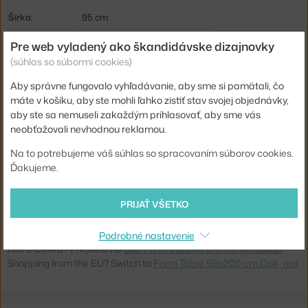
Šírka:
95 cm
Farba:
červená
Pre web vyladený ako škandidávske dizajnovky
(súhlas so súbormi cookies)
Materiál:
dubové drevo, linoleum
Podnož:
drevo
Aby správne fungovalo vyhľadávanie, aby sme si pamätali, čo
máte v košíku, aby ste mohli ľahko zistiť stav svojej objednávky,
Tvar:
obdĺžnik
aby ste sa nemuseli zakaždým prihlasovať, aby sme vás
Doska:
laminát / linoleum
neobťažovali nevhodnou reklamou.
Typ:
Jedálenský / barový stôl
Na to potrebujeme váš súhlas so spracovaním súborov cookies.
Ďakujeme.
Info k produktu:
Čistite navlhčenou handričkou.
Kód produktu
NCP-602839
PRIJAŤ VŠETKO
EAN
5712396001190
Podrobné nastavenie
Jste z Česka? Přejděte na
Stůl Form 95x200 cm, červená/dub
Shopping from the EU? Switch to
Form Table 95x200 cm Oak, red