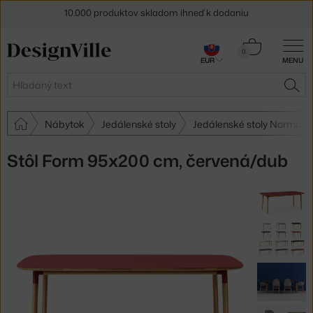
10.000 produktov skladom ihneď k dodaniu
5 % zľava pre odberateľov
newslettera
Košík
0
30 dní na vrátenie tovaru
EUR
MENU
0,00 €
Hľadať
HĽA
Nábytok
Jedálenské stoly
Jedálenské stoly Norman
Stôl Form 95x200 cm, červená/dub