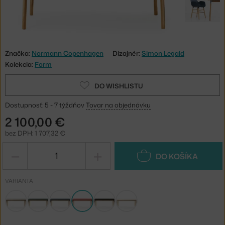
Značka:
Normann Copenhagen
Dizajnér:
Simon Legald
Kolekcia:
Form
DO WISHLISTU
Dostupnosť: 5 - 7 týždňov
Tovar na objednávku
2 100,00 €
bez DPH: 1 707,32 €
−
+
DO KOŠÍKA
VARIANTA