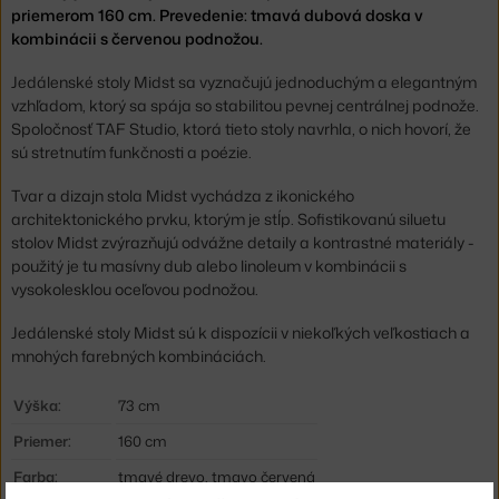
priemerom 160 cm. Prevedenie: tmavá dubová doska v
kombinácii s červenou podnožou.
Jedálenské stoly Midst sa vyznačujú jednoduchým a elegantným
vzhľadom, ktorý sa spája so stabilitou pevnej centrálnej podnože.
Spoločnosť TAF Studio, ktorá tieto stoly navrhla, o nich hovorí, že
sú stretnutím funkčnosti a poézie.
Tvar a dizajn stola Midst vychádza z ikonického
architektonického prvku, ktorým je stĺp. Sofistikovanú siluetu
stolov Midst zvýrazňujú odvážne detaily a kontrastné materiály -
použitý je tu masívny dub alebo linoleum v kombinácii s
vysokolesklou oceľovou podnožou.
Jedálenské stoly Midst sú k dispozícii v niekoľkých veľkostiach a
mnohých farebných kombináciách.
Výška:
73 cm
Priemer:
160 cm
Farba:
tmavé drevo, tmavo červená