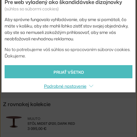
Pre web vyladený ako škandidávske dizajnovky
Materiál:
lakovaná oceľ, olejovaný dub
(súhlas so súbormi cookies)
Podnož:
kov
Aby správne fungovalo vyhľadávanie, aby sme si pamätali, čo
Tvar:
kruh
máte v košíku, aby ste mohli ľahko zistiť stav svojej objednávky,
aby ste sa nemuseli zakaždým prihlasovať, aby sme vás
Doska:
drevo
neobťažovali nevhodnou reklamou.
Kód produktu
MUU-MITAB160R0502
Na to potrebujeme váš súhlas so spracovaním súborov cookies.
EAN
5713295995665
Ďakujeme.
Jste z Česka? Přejděte na
Stůl Midst Ø160, dark oak/dark red
PRIJAŤ VŠETKO
Shopping from the EU? Switch to
Midst Table Ø160, dark oak/dark
red
Podrobné nastavenie
Z rovnakej kolekcie
MUUTO
STÔL MIDST Ø120, DARK RED
3 095,00 €