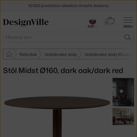
10.000 produktov skladom ihneď k dodaniu
5 % zľava pre odberateľov
newslettera
Košík
0
30 dní na vrátenie tovaru
EUR
MENU
0,00 €
Hľadať
HĽA
Nábytok
Jedálenské stoly
Jedálenské stoly Muuto
Stôl Midst Ø160, dark oak/dark red