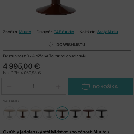
Značka:
Muuto
Dizajnér:
TAF Studio
Kolekcia:
Stoly Midst
DO WISHLISTU
Dostupnosť: 3 - 4 týždne
Tovar na objednávku
4 995,00 €
bez DPH: 4 060,98 €
−
+
DO KOŠÍKA
VARIANTA
Okrúhly jedálenský stôl Midst od spoločnosti Muuto s