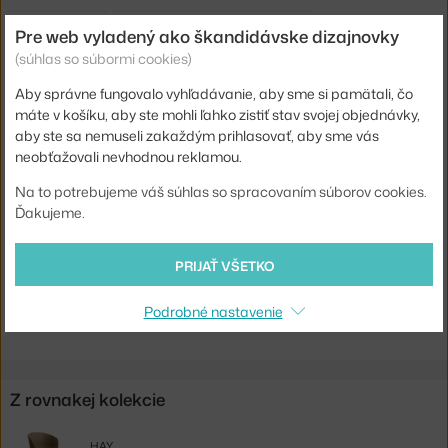
Šírka:
60 cm
Pre web vyladený ako škandidávske dizajnovky
(súhlas so súbormi cookies)
Podrúčky:
s podrúčkami
Farba:
hnedá, piesková
Aby správne fungovalo vyhľadávanie, aby sme si pamätali, čo
máte v košíku, aby ste mohli ľahko zistiť stav svojej objednávky,
Materiál:
chrómovaná oceľ, polypropylén
aby ste sa nemuseli zakaždým prihlasovať, aby sme vás
Stohovateľné:
áno
neobťažovali nevhodnou reklamou.
Sedák:
plast
Na to potrebujeme váš súhlas so spracovaním súborov cookies.
Ďakujeme.
Podnož:
kov
Kód produktu
HAY-AA171-D153-AA51-01UF
PRIJAŤ VŠETKO
Jste z Česka? Přejděte na
Židle AAC 18 Chromed, khaki
Podrobné nastavenie
Shopping from the EU? Switch to
AAC 18 Chromed, khaki
Z rovnakej kolekcie
HAY