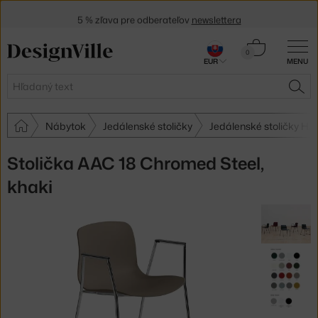
5 % zľava pre odberateľov
newslettera
30 dní na vrátenie tovaru
Košík
0
EUR
MENU
0,00 €
Hľadať
HĽA
Nábytok
Jedálenské stoličky
Jedálenské stoličky HA
Stolička AAC 18 Chromed Steel,
khaki