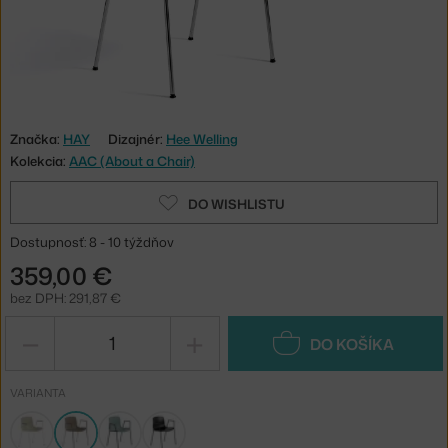
Značka:
HAY
Dizajnér:
Hee Welling
Kolekcia:
AAC (About a Chair)
DO WISHLISTU
Dostupnosť: 8 - 10 týždňov
359,00 €
bez DPH: 291,87 €
−
+
DO KOŠÍKA
VARIANTA