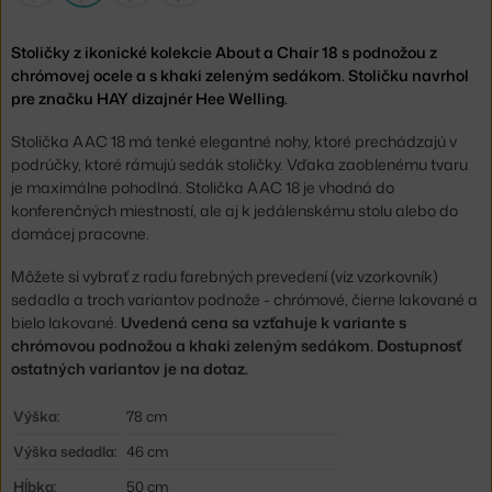
Stoličky z ikonické kolekcie About a Chair 18 s podnožou z
chrómovej ocele a s khaki zeleným sedákom. Stoličku navrhol
pre značku HAY dizajnér Hee Welling.
Stolička AAC 18 má tenké elegantné nohy, ktoré prechádzajú v
podrúčky, ktoré rámujú sedák stoličky. Vďaka zaoblenému tvaru
je maximálne pohodlná. Stolička AAC 18 je vhodná do
konferenčných miestností, ale aj k jedálenskému stolu alebo do
domácej pracovne.
Môžete si vybrať z radu farebných prevedení (viz vzorkovník)
sedadla a troch variantov podnože - chrómové, čierne lakované a
bielo lakované.
Uvedená cena sa vzťahuje k variante s
chrómovou podnožou a khaki zeleným sedákom. Dostupnosť
ostatných variantov je na dotaz.
Výška:
78 cm
Výška sedadla:
46 cm
Hĺbka:
50 cm