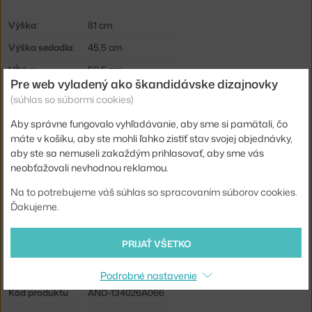
Výška:
81 cm
Výška sedadla:
45,5 cm
Hĺbka:
56,5 cm
Pre web vyladený ako škandidávske dizajnovky
Výška podrúčok:
67,3 cm
(súhlas so súbormi cookies)
Šírka:
60,8 cm
Aby správne fungovalo vyhľadávanie, aby sme si pamätali, čo
Hmotnosť:
6,9 kg
máte v košíku, aby ste mohli ľahko zistiť stav svojej objednávky,
aby ste sa nemuseli zakaždým prihlasovať, aby sme vás
Podrúčky:
s podrúčkami
neobťažovali nevhodnou reklamou.
Farba:
čierna
Na to potrebujeme váš súhlas so spracovaním súborov cookies.
Materiál:
recyklovaný plast
Ďakujeme.
Sedák:
plast
PRIJAŤ VŠETKO
Podnož:
kov
Typ:
Jedálenská stolička
Podrobné nastavenie
Kód produktu
AND-134026A066