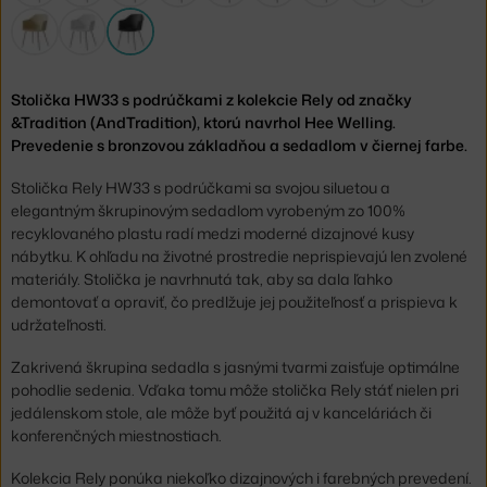
Stolička HW33 s podrúčkami z kolekcie Rely od značky
&Tradition (AndTradition), ktorú navrhol Hee Welling.
Prevedenie s bronzovou základňou a sedadlom v čiernej farbe.
Stolička Rely HW33 s podrúčkami sa svojou siluetou a
elegantným škrupinovým sedadlom vyrobeným zo 100%
recyklovaného plastu radí medzi moderné dizajnové kusy
nábytku. K ohľadu na životné prostredie neprispievajú len zvolené
materiály. Stolička je navrhnutá tak, aby sa dala ľahko
demontovať a opraviť, čo predlžuje jej použiteľnosť a prispieva k
udržateľnosti.
Zakrivená škrupina sedadla s jasnými tvarmi zaisťuje optimálne
pohodlie sedenia. Vďaka tomu môže stolička Rely stáť nielen pri
jedálenskom stole, ale môže byť použitá aj v kanceláriách či
konferenčných miestnostiach.
Kolekcia Rely ponúka niekoľko dizajnových i farebných prevedení.