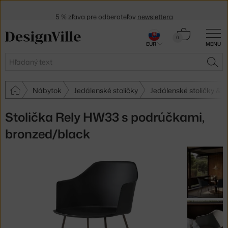
5 % zľava pre odberateľov
newslettera
30 dní na vrátenie tovaru
Košík
0
EUR
MENU
0,00 €
Hľadať
HĽA
Nábytok
Jedálenské stoličky
Jedálenské stoličky &Tr
Stolička Rely HW33 s podrúčkami,
bronzed/black