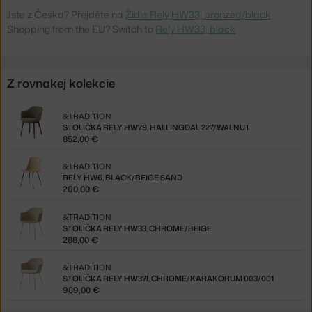
Jste z Česka? Přejděte na
Židle Rely HW33, bronzed/black
Shopping from the EU? Switch to
Rely HW33, black
Z rovnakej kolekcie
&TRADITION
STOLIČKA RELY HW79, HALLINGDAL 227/WALNUT
852,00 €
&TRADITION
RELY HW6, BLACK/BEIGE SAND
260,00 €
&TRADITION
STOLIČKA RELY HW33, CHROME/BEIGE
288,00 €
&TRADITION
STOLIČKA RELY HW37I, CHROME/KARAKORUM 003/001
989,00 €