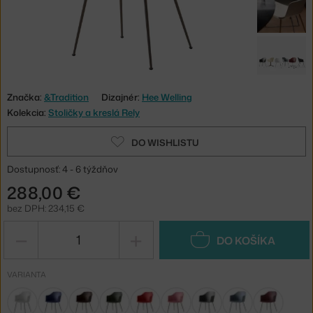
Značka:
&Tradition
Dizajnér:
Hee Welling
Kolekcia:
Stoličky a kreslá Rely
DO WISHLISTU
Dostupnosť: 4 - 6 týždňov
288,00 €
bez DPH: 234,15 €
−
+
DO KOŠÍKA
VARIANTA