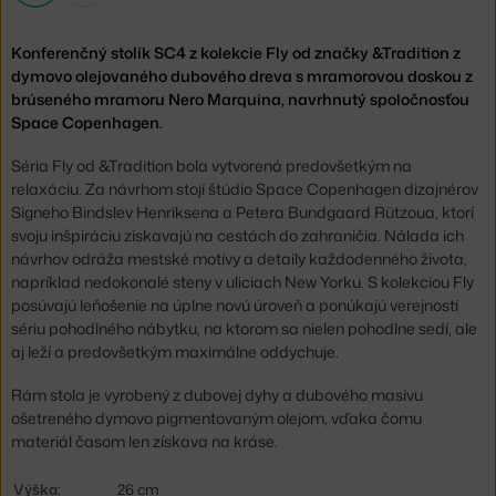
Konferenčný stolík SC4 z kolekcie Fly od značky &Tradition z
dymovo olejovaného dubového dreva s mramorovou doskou z
brúseného mramoru Nero Marquina, navrhnutý spoločnosťou
Space Copenhagen.
Séria Fly od &Tradition bola vytvorená predovšetkým na
relaxáciu. Za návrhom stojí štúdio Space Copenhagen dizajnérov
Signeho Bindslev Henriksena a Petera Bundgaard Rützoua, ktorí
svoju inšpiráciu získavajú na cestách do zahraničia. Nálada ich
návrhov odráža mestské motívy a detaily každodenného života,
napríklad nedokonalé steny v uliciach New Yorku. S kolekciou Fly
posúvajú leňošenie na úplne novú úroveň a ponúkajú verejnosti
sériu pohodlného nábytku, na ktorom sa nielen pohodlne sedí, ale
aj leží a predovšetkým maximálne oddychuje.
Rám stola je vyrobený z dubovej dyhy a dubového masívu
ošetreného dymovo pigmentovaným olejom, vďaka čomu
materiál časom len získava na kráse.
Výška:
26 cm