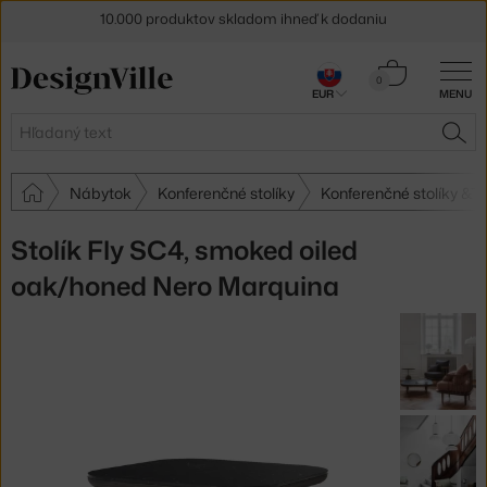
5 % zľava pre odberateľov
newslettera
Košík
0
30 dní na vrátenie tovaru
EUR
MENU
0,00 €
Hľadať
HĽA
Nábytok
Konferenčné stolíky
Konferenčné stolíky &Tr
Stolík Fly SC4, smoked oiled
oak/honed Nero Marquina