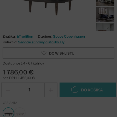
Značka:
&Tradition
Dizajnér:
Space Copenhagen
Kolekcia:
Sedacie súpravy a stolíky Fly
DO WISHLISTU
Dostupnosť: 4 - 6 týždňov
1 786,00 €
bez DPH: 1 452,03 €
−
+
DO KOŠÍKA
VARIANTA