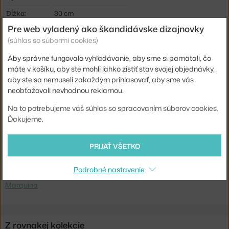
Dĺžka:
80 cm
Pre web vyladený ako škandidávske dizajnovky
Hĺbka:
80 cm
(súhlas so súbormi cookies)
Hmotnosť:
37 kg
Aby správne fungovalo vyhľadávanie, aby sme si pamätali, čo
Farba:
čierna
máte v košíku, aby ste mohli ľahko zistiť stav svojej objednávky,
Materiál:
mramor, dubové drevo
aby ste sa nemuseli zakaždým prihlasovať, aby sme vás
neobťažovali nevhodnou reklamou.
Tvar:
štvorec
Na to potrebujeme váš súhlas so spracovaním súborov cookies.
Doska:
mramor / kameň
Ďakujeme.
Kód produktu
AND-133003A336
PRIJAŤ VŠETKO
Jste z Česka? Přejděte na
Stolek Fly SC4, smoked oiled oak/Nero
Marquina
Podrobné nastavenie
Shopping from the EU? Switch to
Fly SC4, smoked oak/Nero
Marquina
Z rovnakej kolekcie