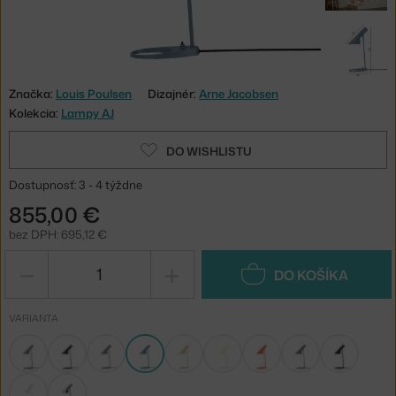
Značka:
Louis Poulsen
Dizajnér:
Arne Jacobsen
Kolekcia:
Lampy AJ
DO WISHLISTU
Dostupnosť: 3 - 4 týždne
855,00 €
bez DPH: 695,12 €
−
+
DO KOŠÍKA
VARIANTA