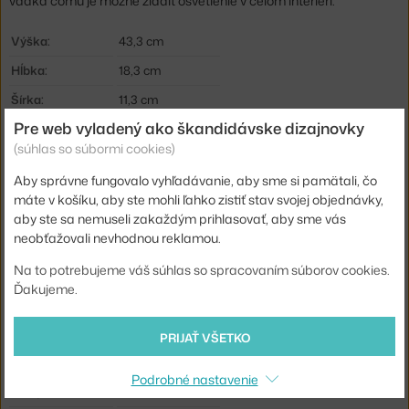
vďaka čomu je možné zladiť osvetlenie v celom interiéri.
Výška:
43,3 cm
Hĺbka:
18,3 cm
Šírka:
11,3 cm
Pre web vyladený ako škandidávske dizajnovky
Farba:
modrá
(súhlas so súbormi cookies)
Materiál:
lakovaná oceľ
Aby správne fungovalo vyhľadávanie, aby sme si pamätali, čo
Dĺžka kábla:
2,4 m
máte v košíku, aby ste mohli ľahko zistiť stav svojej objednávky,
Krytie:
IP20
aby ste sa nemuseli zakaždým prihlasovať, aby sme vás
neobťažovali nevhodnou reklamou.
Hlavný materiál:
kov
Na to potrebujeme váš súhlas so spracovaním súborov cookies.
Svetelný tok:
308 lm
Ďakujeme.
Príkon:
4 W
Pätica / zdroj:
E14
PRIJAŤ VŠETKO
Distribúcia svetla:
priame osvetlenie
Podrobné nastavenie
Kód produktu
LPO-5744170233