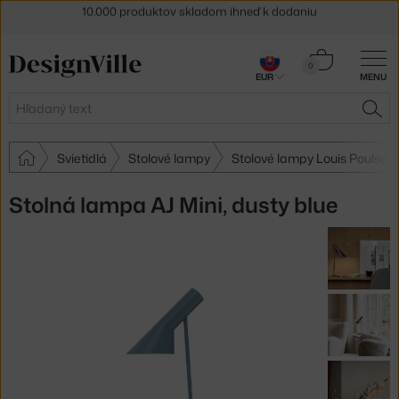
5 % zľava pre odberateľov
newslettera
30 dní na vrátenie tovaru
Košík
0
EUR
MENU
0,00 €
Hľadať
HĽA
Svietidlá
Stolové lampy
Stolové lampy Louis Poulsen
Stolná lampa AJ Mini, dusty blue