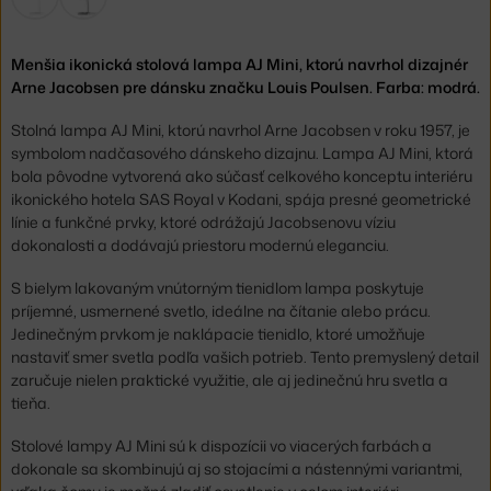
Menšia ikonická stolová lampa AJ Mini, ktorú navrhol dizajnér
Arne Jacobsen pre dánsku značku Louis Poulsen. Farba: modrá.
Stolná lampa AJ Mini, ktorú navrhol Arne Jacobsen v roku 1957, je
symbolom nadčasového dánskeho dizajnu. Lampa AJ Mini, ktorá
bola pôvodne vytvorená ako súčasť celkového konceptu interiéru
ikonického hotela SAS Royal v Kodani, spája presné geometrické
línie a funkčné prvky, ktoré odrážajú Jacobsenovu víziu
dokonalosti a dodávajú priestoru modernú eleganciu.
S bielym lakovaným vnútorným tienidlom lampa poskytuje
príjemné, usmernené svetlo, ideálne na čítanie alebo prácu.
Jedinečným prvkom je naklápacie tienidlo, ktoré umožňuje
nastaviť smer svetla podľa vašich potrieb. Tento premyslený detail
zaručuje nielen praktické využitie, ale aj jedinečnú hru svetla a
tieňa.
Stolové lampy AJ Mini sú k dispozícii vo viacerých farbách a
dokonale sa skombinujú aj so stojacími a nástennými variantmi,