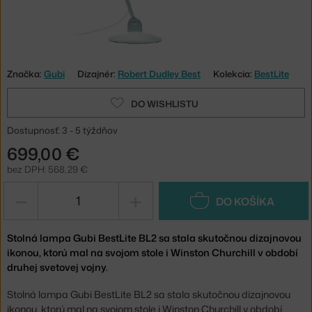
Značka:
Gubi
Dizajnér:
Robert Dudley Best
Kolekcia:
BestLite
DO WISHLISTU
Dostupnosť: 3 - 5 týždňov
699,00 €
bez DPH: 568,29 €
−
+
DO KOŠÍKA
Stolná lampa Gubi BestLite BL2 sa stala skutočnou dizajnovou
ikonou, ktorú mal na svojom stole i Winston Churchill v období
druhej svetovej vojny.
Stolná lampa Gubi BestLite BL2 sa stala skutočnou dizajnovou
ikonou, ktorú mal na svojom stole i Winston Churchill v období