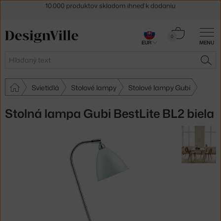
5 % zľava pre odberateľov
newslettera
30 dní na vrátenie tovaru
Košík
0
EUR
MENU
0,00 €
Hľadať
HĽA
Svietidlá
Stolové lampy
Stolové lampy Gubi
Stolná lampa Gubi BestLite BL2 biela