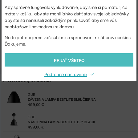
Aby správne fungovalo vyhľadávanie, aby sme si pamätali, čo
Max Watt (LED):
30 W
máte v košíku, aby ste mohli ľahko zistiť stav svojej objednávky,
Kód produktu
GUB-10010009
aby ste sa nemuseli zakaždým prihlasovať, aby sme vás
neobťažovali nevhodnou reklamou.
EAN
5710920020266
Na to potrebujeme váš súhlas so spracovaním súborov cookies.
Jste z Česka? Přejděte na
Stolní lampa BestLite BL2, matt white
Ďakujeme.
Shopping from the EU? Switch to
Bestlite Table Lamp BL2, matt
white
PRIJAŤ VŠETKO
Podrobné nastavenie
Z rovnakej kolekcie
GUBI
ZÁVESNÁ LAMPA BESTLITE BL9L ČIERNA
499,00 €
GUBI
NÁSTENNÁ LAMPA BESTLITE BL7, BLACK
499,00 €