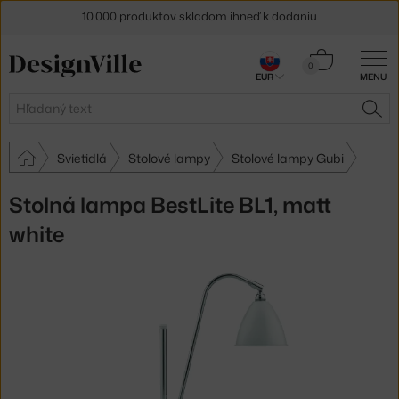
10.000 produktov skladom ihneď k dodaniu
5 % zľava pre odberateľov
newslettera
Košík
0
30 dní na vrátenie tovaru
EUR
MENU
0,00 €
Hľadať
HĽA
Svietidlá
Stolové lampy
Stolové lampy Gubi
Stolná lampa BestLite BL1, matt
white