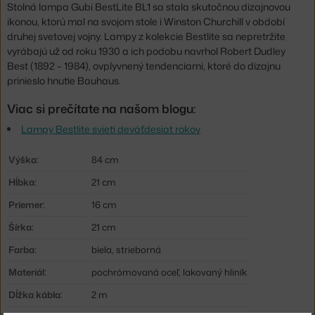
Stolná lampa Gubi BestLite BL1 sa stala skutočnou dizajnovou
ikonou, ktorú mal na svojom stole i Winston Churchill v období
druhej svetovej vojny. Lampy z kolekcie Bestlite sa nepretržite
vyrábajú už od roku 1930 a ich podobu navrhol Robert Dudley
Best (1892 – 1984), ovplyvnený tendenciami, ktoré do dizajnu
prinieslo hnutie Bauhaus.
Viac si prečítate na našom blogu:
Lampy Bestlite svieti deväťdesiat rokov
Výška:
84 cm
Hĺbka:
21 cm
Priemer:
16 cm
Šírka:
21 cm
Farba:
biela, strieborná
Materiál:
pochrómovaná oceľ, lakovaný hliník
Dĺžka kábla:
2 m