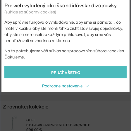
Hlavný materiál:
kov
Pre web vyladený ako škandidávske dizajnovky
Pätica / zdroj:
E14
(súhlas so súbormi cookies)
Distribúcia svetla:
priame osvetlenie
Aby správne fungovalo vyhľadávanie, aby sme si pamätali, čo
máte v košíku, aby ste mohli ľahko zistiť stav svojej objednávky,
Zdroj súčasťou:
nie
aby ste sa nemuseli zakaždým prihlasovať, aby sme vás
Max Watt (LED):
30 W
neobťažovali nevhodnou reklamou.
Kód produktu
GUB-1009968
Na to potrebujeme váš súhlas so spracovaním súborov cookies.
Ďakujeme.
EAN
5710902040534
Jste z Česka? Přejděte na
Stolní lampa BestLite BL1, matt white
PRIJAŤ VŠETKO
Shopping from the EU? Switch to
Bestlite Table Lamp BL1, matt
white
Podrobné nastavenie
Z rovnakej kolekcie
GUBI
STOJACIA LAMPA BESTLITE BL3S, WHITE
999,00 €