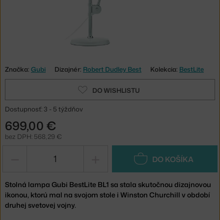
Značka:
Gubi
Dizajnér:
Robert Dudley Best
Kolekcia:
BestLite
DO WISHLISTU
Dostupnosť: 3 - 5 týždňov
699,00 €
bez DPH: 568,29 €
−
+
DO KOŠÍKA
Stolná lampa Gubi BestLite BL1 sa stala skutočnou dizajnovou
ikonou, ktorú mal na svojom stole i Winston Churchill v období
druhej svetovej vojny.