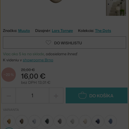
Značka:
Muuto
Dizajnér:
Lars Tornøe
Kolekcia:
The Dots
DO WISHLISTU
Viac ako 5 ks na sklade
, odosielame ihneď
K videniu v
showroome Brno
20,00 €
16,00 €
−20 %
bez DPH: 13,01 €
−
+
DO KOŠÍKA
VARIANTA