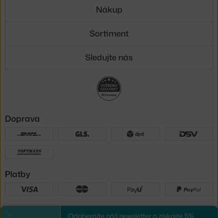
Nákup
Sortiment
Sledujte nás
Doprava
Platby
Sme tu pre vás
Odoberajte náš newsletter a získajte 5%
Zavrieť