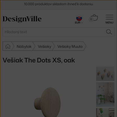
5 % zľava pre odberateľov
newslettera
Košík
30 dní na vrátenie tovaru
0
EUR
MENU
0,00 €
Hľadať
HĽA
Nábytok
Vešiaky
Vešiaky Muuto
Vešiak The Dots XS, oak