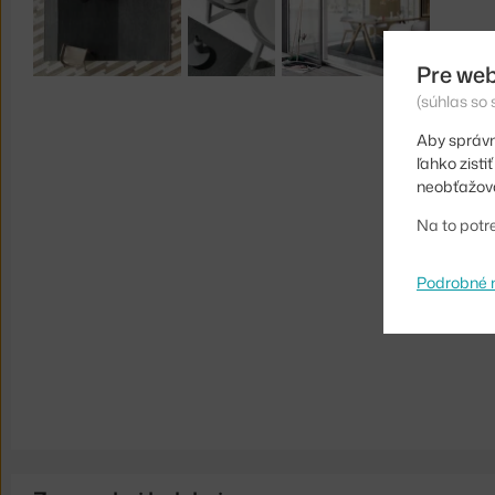
Pre web
(súhlas so
Aby správn
ľahko zist
neobťažova
Na to potr
Podrobné 