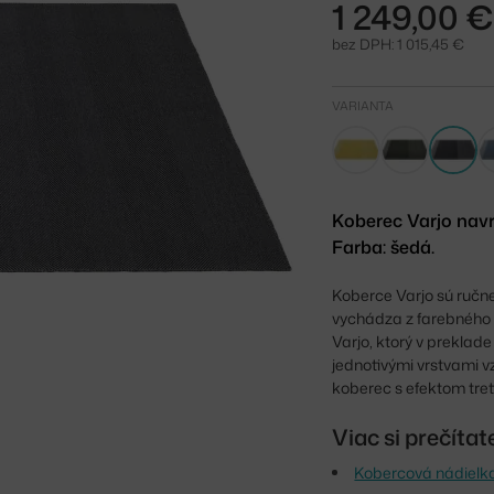
1 249,00 
bez DPH: 1 015,45 €
VARIANTA
Koberec Varjo navr
Farba: šedá.
Koberce Varjo sú ručne 
vychádza z farebného u
Varjo, ktorý v preklad
jednotivými vrstvami v
koberec s efektom tre
Viac si prečíta
Kobercová nádielka