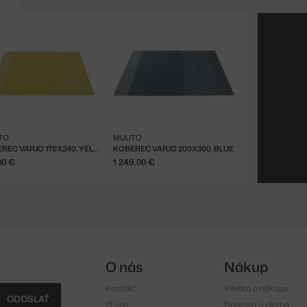
TO
MUUTO
KOBEREC VARJO 170X240, YELLOW
KOBEREC VARJO 200X300, BLUE
00 €
1 249,00 €
O nás
Nákup
Kontakt
Všetko o nákupe
ODOSLAŤ
O nás
Doprava a platba