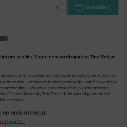
€
+
DO KOŠÍKA
−
hla pre značku Muuto dánska dizajnérka Tina Ratzer.
tkané zo 100% novozélandskej vlny tej najvyššej kvality. Ich vzor
sporiadania, ktorému sa ľudovo hovorí rybia kosť. Fínsky názov
e znamená tiene, odkazuje na tieňové efekty vytvorené medzi
zoru. Cieľom dizajnérky Tiny Ratzer bolo vytvoriť geometrický
tieho rozmeru.
te na našom blogu:
 v DesignVille