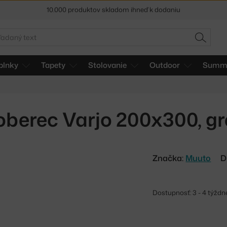
5 % zľava pre odberateľov
newslettera
30 dní na vrátenie tovaru
adať
HĽADAŤ
plnky
Tapety
Stolovanie
Outdoor
Summe
oberec Varjo 200x300, gr
Značka:
Muuto
D
Dostupnosť: 3 - 4 týždn