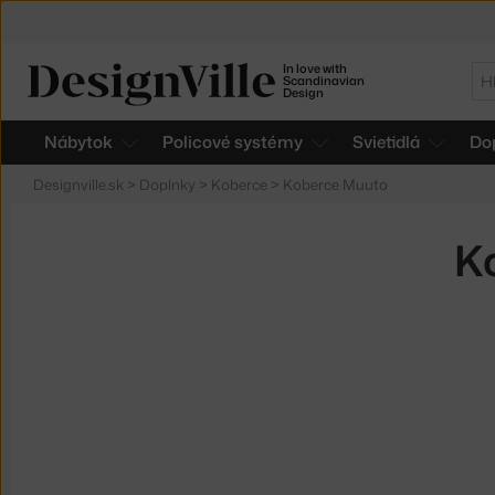
In love with
Hľ
Scandinavian
Design
Nábytok
Policové systémy
Svietidlá
Do
Designville.sk
>
Doplnky
>
Koberce
>
Koberce Muuto
K