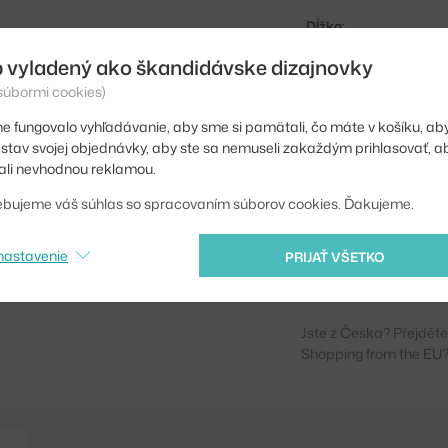
Dĺžka:
Šírka:
 vyladený ako škandidávske dizajnovky
 súbormi cookies)
Typ / rozmer koberca:
e fungovalo vyhľadávanie, aby sme si pamätali, čo máte v košíku, aby
Farba:
iť stav svojej objednávky, aby ste sa nemuseli zakaždým prihlasovať, 
li nevhodnou reklamou.
Materiál:
ebujeme váš súhlas so spracovaním súborov cookies. Ďakujeme.
Tvar koberca:
Kód produktu
nastavenie
PRIJAŤ VŠETKO
EAN
Jste z Česka? Přejdět
Shopping from the EU?