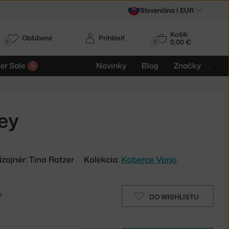
Slovenčina |
EUR
Košík
Obľúbené
Prihlásiť
0,00 €
0
0
r Sale
Novinky
Blog
Značky
ey
izajnér: Tina Ratzer
Kolekcia:
Koberce Varjo
e
DO WISHLISTU