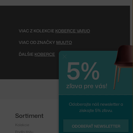
VIAC Z KOLEKCIE
KOBERCE VARJO
VIAC OD ZNAČKY
MUUTO
ĎALŠIE
KOBERCE
5%
Zavrieť
zľava pre vás!
Odoberajte náš newsletter a
získajte 5% zľavu.
Sortiment
Sledujte nás
Kolekcie
Instagram
ODOBERAŤ NEWSLETTER
Podľa štýlu
Facebook