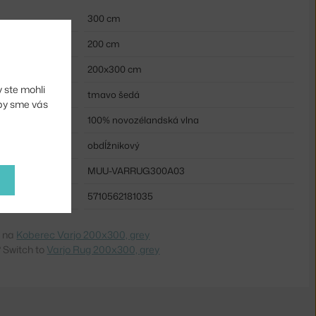
300 cm
200 cm
200x300 cm
 ste mohli
tmavo šedá
aby sme vás
100% novozélandská vlna
obdĺžnikový
MUU-VARRUG300A03
5710562181035
e na
Koberec Varjo 200x300, grey
 Switch to
Varjo Rug 200x300, grey