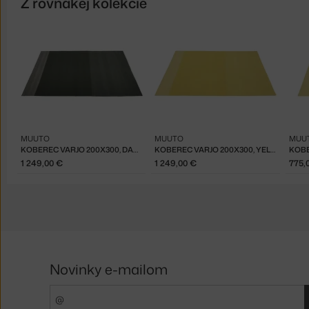
Z rovnakej kolekcie
MUUTO
MUUTO
MUU
KOBEREC VARJO 200X300, DARK GREEN
KOBEREC VARJO 200X300, YELLOW
1 249,00 €
1 249,00 €
775,
Novinky e-mailom