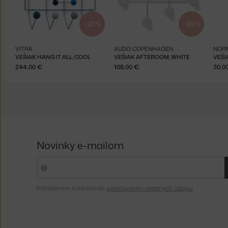
−20 %
−20 %
VITRA
AUDO COPENHAGEN
NOR
VEŠIAK HANG IT ALL, COOL
VEŠIAK AFTEROOM, WHITE
VEŠI
244,00 €
108,00 €
30,0
Novinky e-mailom
Prihlásením súhlasíte so
spracovaním osobných údajov
.