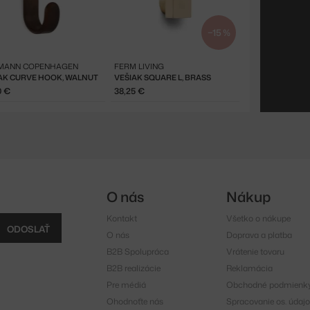
−15 %
MANN COPENHAGEN
FERM LIVING
AK CURVE HOOK, WALNUT
VEŠIAK SQUARE L, BRASS
0 €
38,25 €
O nás
Nákup
Kontakt
Všetko o nákupe
ODOSLAŤ
O nás
Doprava a platba
B2B Spolupráca
Vrátenie tovaru
B2B realizácie
Reklamácia
Pre médiá
Obchodné podmienk
Ohodnoťte nás
Spracovanie os. údajo