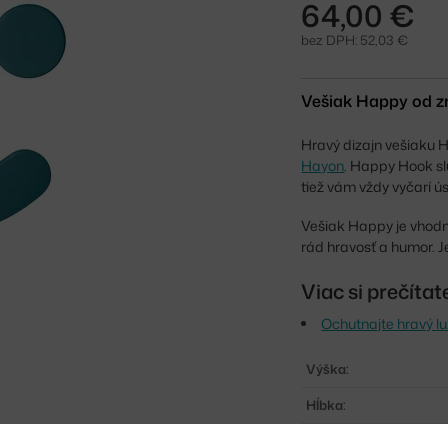
64,00 €
bez DPH: 52,03 €
Vešiak Happy od z
Hravý dizajn vešiaku 
Hayon
. Happy Hook sl
tiež vám vždy vyčarí ú
Vešiak Happy je vhodný
rád hravosť a humor. 
Viac si prečíta
Ochutnajte hravý l
Výška:
Hĺbka:
Šírka: