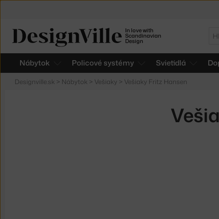
In love with
Hľ
Scandinavian
Design
Nábytok
Policové systémy
Svietidlá
Do
Designville.sk
>
Nábytok
>
Vešiaky
>
Vešiaky Fritz Hansen
Vešia