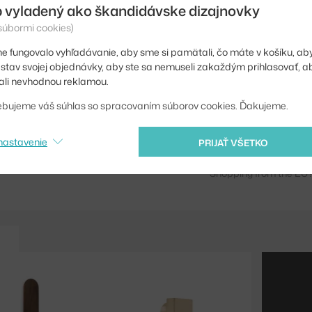
 vyladený ako škandidávske dizajnovky
Farba:
 súbormi cookies)
Materiál:
e fungovalo vyhľadávanie, aby sme si pamätali, čo máte v košíku, aby
iť stav svojej objednávky, aby ste sa nemuseli zakaždým prihlasovať, 
Typ vešiaku:
li nevhodnou reklamou.
Kód produktu
ebujeme váš súhlas so spracovaním súborov cookies. Ďakujeme.
EAN
nastavenie
PRIJAŤ VŠETKO
Jste z Česka? Přejdět
Shopping from the EU?