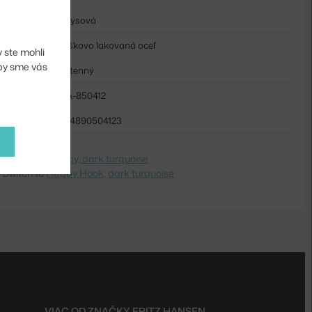
tyrkysová
práškovo lakovaná oceľ
 ste mohli
aby sme vás
nástenný
FHA-850412
5704890504123
e na
Věšák Happy, dark turquoise
 Switch to
Happy Hook, dark turquoise
VIAC OD ZNAČKY
FRITZ HANSEN