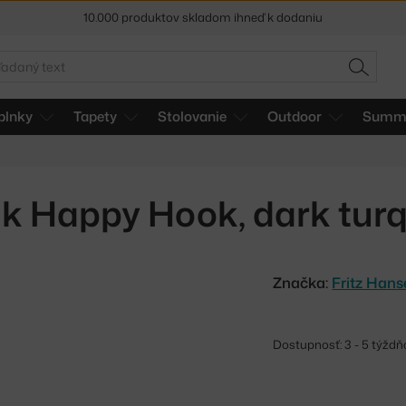
10.000 produktov skladom ihneď k dodaniu
5 % zľava pre odberateľov
newslettera
adať
HĽADAŤ
30 dní na vrátenie tovaru
plnky
Tapety
Stolovanie
Outdoor
Summe
k Happy Hook, dark tur
Značka:
Fritz Han
Dostupnosť: 3 - 5 týždň