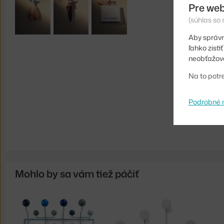
Pre web
(súhlas so
Aby správn
ľahko zist
neobťažova
Na to potr
Podrobné 
Mohlo by sa vám tiež páčiť