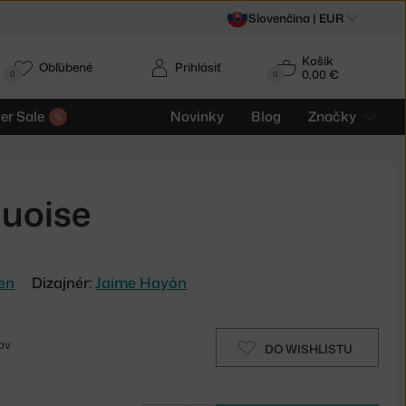
Slovenčina |
EUR
Košík
Obľúbené
Prihlásiť
0,00 €
0
0
r Sale
Novinky
Blog
Značky
quoise
sen
Dizajnér:
Jaime Hayón
ov
DO WISHLISTU