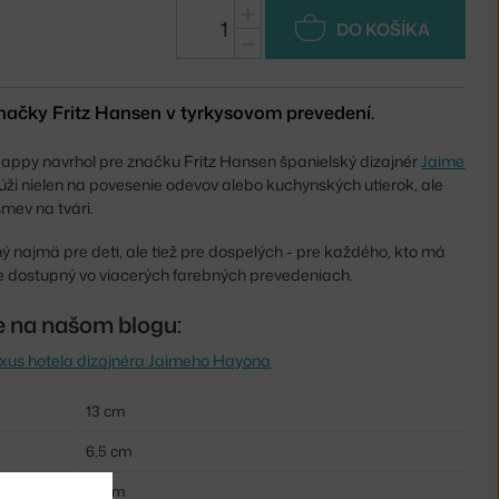
+
DO KOŠÍKA
−
načky Fritz Hansen v tyrkysovom prevedení.
Happy navrhol pre značku Fritz Hansen španielský dizajnér
Jaime
úži nielen na povesenie odevov alebo kuchynských utierok, ale
smev na tvári.
 najmä pre deti, ale tiež pre dospelých - pre každého, kto má
Je dostupný vo viacerých farebných prevedeniach.
te na našom blogu:
uxus hotela dizajnéra Jaimeho Hayona
13 cm
6,5 cm
15 cm