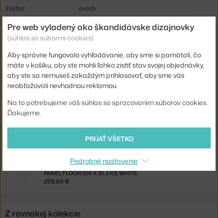
Farba:
orech
Materiál:
orechová dyha, lakovaná oceľ, MDF
Pre web vyladený ako škandidávske dizajnovky
(súhlas so súbormi cookies)
Komponenty systému:
stolové dosky
Aby správne fungovalo vyhľadávanie, aby sme si pamätali, čo
Kód produktu
STR-FT7896-04-12
máte v košíku, aby ste mohli ľahko zistiť stav svojej objednávky,
EAN
7350038271464
aby ste sa nemuseli zakaždým prihlasovať, aby sme vás
neobťažovali nevhodnou reklamou.
Jste z Česka? Přejděte na
Stolek Folding Table, walnut/white
Na to potrebujeme váš súhlas so spracovaním súborov cookies.
Shopping from the EU? Switch to
Folding Table, walnut/white
Ďakujeme.
PRIJAŤ VŠETKO
Súvisiace produkty
Podrobné nastavenie
STRING
PANEL FLOOR 200 X 30, 2 KS, WHITE
268,60 €
Z rovnakej kolekcie