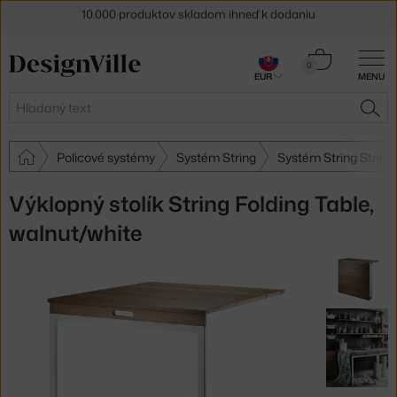
5 % zľava pre odberateľov
newslettera
Košík
30 dní na vrátenie tovaru
0
EUR
MENU
0,00 €
Hľadať
HĽA
Policové systémy
Systém String
Systém String String
Výklopný stolík String Folding Table,
walnut/white