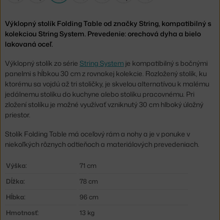
Výklopný stolík Folding Table od značky String, kompatibilný s
kolekciou String System. Prevedenie: orechová dyha a bielo
lakovaná oceľ.
Výklopný stolík zo série
String System
je kompatibilný s bočnými
panelmi s hĺbkou 30 cm z rovnakej kolekcie. Rozložený stolík, ku
ktorému sa vojdú až tri stoličky, je skvelou alternatívou k malému
jedálnemu stolíku do kuchyne alebo stolíku pracovnému. Pri
zložení stolíku je možné využívať vzniknutý 30 cm hlboký úložný
priestor.
Stolík Folding Table má oceľový rám a nohy a je v ponuke v
niekoľkých rôznych odtieňoch a materiálových prevedeniach.
Výška:
71 cm
Dĺžka:
78 cm
Hĺbka:
96 cm
Hmotnosť:
13 kg