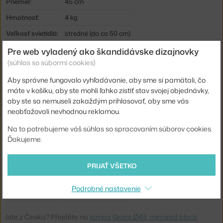
Priemer:
45 cm
Hmotnosť:
4 kg
Veľkosť svietidlá:
stredné (do ca 50 cm)
Farba:
čierna
Pre web vyladený ako škandidávske dizajnovky
(súhlas so súbormi cookies)
Materiál:
oceľ, žula
Aby správne fungovalo vyhľadávanie, aby sme si pamätali, čo
Krytie:
IP20
máte v košíku, aby ste mohli ľahko zistiť stav svojej objednávky,
Hlavný materiál:
kov
aby ste sa nemuseli zakaždým prihlasovať, aby sme vás
neobťažovali nevhodnou reklamou.
Pätica / zdroj:
GX53
Na to potrebujeme váš súhlas so spracovaním súborov cookies.
Životnosť:
10000 hod.
Ďakujeme.
Distribúcia svetla:
priame osvetlenie
Zdroj súčasťou:
áno
PRIJAŤ VŠETKO
Kód produktu
NCP-502015
Podrobné nastavenie
EAN
5712396021235
Jste z Česka? Přejděte na
lampa Grant Ø45, mirrored black