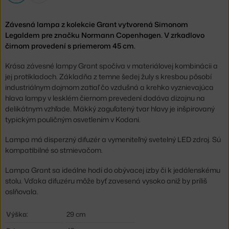
Závesná lampa z kolekcie Grant vytvorená Simonom
Legaldem pre značku Normann Copenhagen. V zrkadlovo
čirnom provedení s priemerom 45 cm.
Krása závesné lampy Grant spočíva v materiálovej kombinácii a
jej protikladoch. Základňa z temne šedej žuly s kresbou pôsobí
industriálnym dojmom zatiaľ čo vzdušná a krehko vyznievajúca
hlava lampy v lesklém čiernom prevedení dodáva dizajnu na
delikátnym vzhľade. Mäkký zaguľatený tvar hlavy je inšpirovaný
typickým pouličným osvetlením v Kodani.
Lampa má disperzný difuzér a vymeniteľný svetelný LED zdroj. Sú
kompatibilné so stmievačom.
Lampa Grant sa ideálne hodí do obývacej izby či k jedálenskému
stolu. Vďaka difuzéru môže byť zavesená vysoko aniž by príliš
oslňovala.
Výška:
29 cm