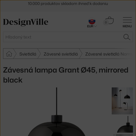
5 % zľava pre odberateľov
newslettera
30 dní na vrátenie tovaru
Košík
0
EUR
MENU
0,00 €
Hľadať
HĽA
Svietidlá
Závesné svietidlá
Závesné svietidlá Norm
Závesná lampa Grant Ø45, mirrored
black