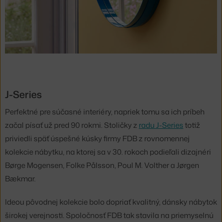
J-Series
Perfektné pre súčasné interiéry, napriek tomu sa ich príbeh
začal písať už pred 90 rokmi. Stoličky z
radu J-Series
totiž
priviedli späť úspešné kúsky firmy FDB z rovnomennej
kolekcie nábytku, na ktorej sa v 30. rokoch podieľali dizajnéri
Børge Mogensen, Folke Pålsson, Poul M. Volther a Jørgen
Bækmar.
Ideou pôvodnej kolekcie bolo dopriať kvalitný, dánsky nábytok
širokej verejnosti. Spoločnosť FDB tak stavila na priemyselnú