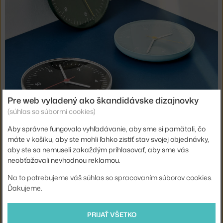
Pre web vyladený ako škandidávske dizajnovky
(súhlas so súbormi cookies)
Aby správne fungovalo vyhľadávanie, aby sme si pamätali, čo
máte v košíku, aby ste mohli ľahko zistiť stav svojej objednávky,
aby ste sa nemuseli zakaždým prihlasovať, aby sme vás
Mousqueton
neobťažovali nevhodnou reklamou.
Na to potrebujeme váš súhlas so spracovaním súborov cookies.
Navrhnutá s myšlienkou bezstarostných, veselých letných
Ďakujeme.
večerov,
lampa Mousqueton
je ďalšou novinkou medzi
prenosnými lampami. Francúzska dizajnérka Inga Sempé si
PRIJAŤ VŠETKO
dala za cieľ navrhnúť kúsok, ktorý bude natoľko odolný, že ho