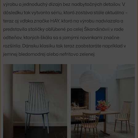
výrobu a jednoduchý dizajn bez nadbytočných detailov. V
dôsledku tak vytvorila sériu, ktorá zostáva stále aktuálna –
teraz aj vďaka značke HAY, ktorá na výrobu nadviazala a
predstavila stoličky obľúbené po celej Škandinávii v rade
odtieňov, ktorých škála sa s jarnými novinkami značne
rozšírila. Dánsku klasiku tak teraz zaobstaráte napríklad v
jemnej bledomodrej alebo nefritovo zelenej.