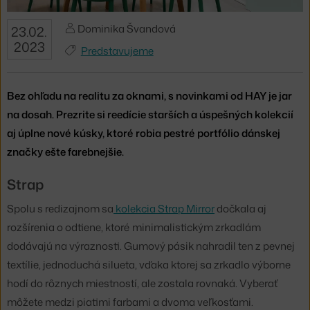
Dominika Švandová
23.02.
2023
Predstavujeme
Bez ohľadu na realitu za oknami, s novinkami od HAY je jar
na dosah. Prezrite si reedície starších a úspešných kolekcií
aj úplne nové kúsky, ktoré robia pestré portfólio dánskej
značky ešte farebnejšie.
Strap
Spolu s redizajnom sa
kolekcia Strap Mirror
dočkala aj
rozšírenia o odtiene, ktoré minimalistickým zrkadlám
dodávajú na výraznosti. Gumový pásik nahradil ten z pevnej
textílie, jednoduchá silueta, vďaka ktorej sa zrkadlo výborne
hodí do rôznych miestností, ale zostala rovnaká. Vyberať
môžete medzi piatimi farbami a dvoma veľkosťami.