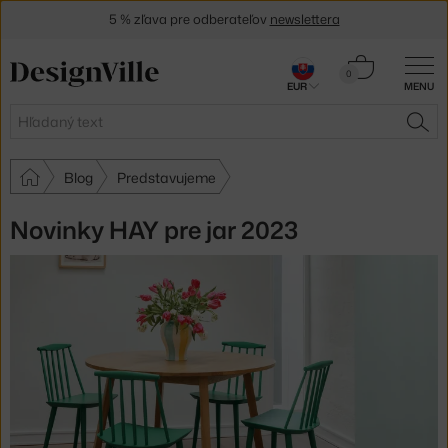
5 % zľava pre odberateľov
newslettera
30 dní na vrátenie tovaru
Košík
0
EUR
MENU
0,00 €
Hľadať
HĽA
Blog
Predstavujeme
Novinky HAY pre jar 2023