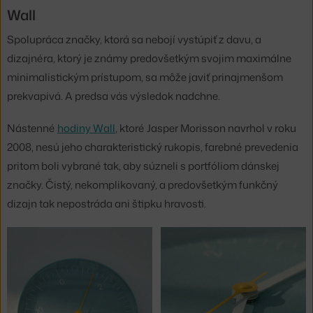
Wall
Spolupráca značky, ktorá sa nebojí vystúpiť z davu, a
dizajnéra, ktorý je známy predovšetkým svojim maximálne
minimalistickým prístupom, sa môže javiť prinajmenšom
prekvapivá. A predsa vás výsledok nadchne.
Nástenné
hodiny Wall
, ktoré Jasper Morisson navrhol v roku
2008, nesú jeho charakteristický rukopis, farebné prevedenia
pritom boli vybrané tak, aby súzneli s portfóliom dánskej
značky. Čistý, nekomplikovaný, a predovšetkým funkčný
dizajn tak nepostráda ani štipku hravosti.