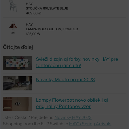
HAY
STOLIČKA J110, SLATE BLUE
409,00 €
HAY
LAMPA MOUSQUETON, IRON RED
185,00 €
Čítajte ďalej
Svieži dizajn aj farby: novinky HAY pre
tohtoročnú jar sú tu!
Novinky Muuto na jar 2023
Lampy Flowerpot novo obliekli aj
originálny Pantonov vzor
Jste z Česka? Přejděte na
Novinky HAY 2023
Shopping from the EU? Switch to
HAY’s Spring Arrivals