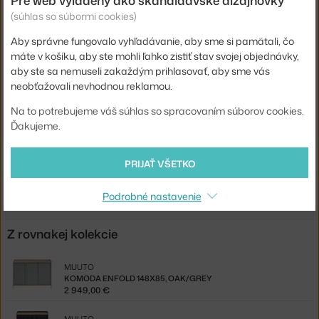
Pre web vyladený ako škandidávske dizajnovky
(súhlas so súbormi cookies)
Hĺbka:
45 cm
Aby správne fungovalo vyhľadávanie, aby sme si pamätali, čo
Farba:
červená
máte v košíku, aby ste mohli ľahko zistiť stav svojej objednávky,
Materiál:
dubové drevo, oceľ
aby ste sa nemuseli zakaždým prihlasovať, aby sme vás
neobťažovali nevhodnou reklamou.
Kód produktu
MUU-ENSBD186A05
Na to potrebujeme váš súhlas so spracovaním súborov cookies.
EAN
5713295998017
Ďakujeme.
Jste z Česka? Přejděte na
Komoda Enfold 186x48, oak/deep red
Shopping from the EU? Switch to
Enfold Sideboard 186x48,
PRIJAŤ VŠETKO
oak/deep red
Podrobné nastavenie
Z rovnakej kolekcie
MUUTO
KOMODA ENFOLD 148X85, OAK/GREY
2 949,00 €
MUUTO