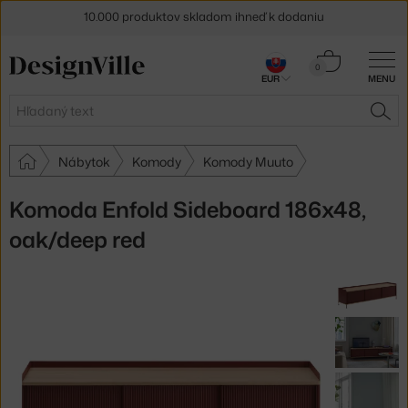
10.000 produktov skladom ihneď k dodaniu
5 % zľava pre odberateľov
newslettera
Košík
0
30 dní na vrátenie tovaru
EUR
MENU
0,00 €
Hľadať
HĽA
Nábytok
Komody
Komody Muuto
Komoda Enfold Sideboard 186x48,
oak/deep red