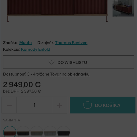
Značka:
Muuto
Dizajnér:
Thomas Bentzen
Kolekcia:
Komody Enfold
DO WISHLISTU
Dostupnosť: 3 - 4 týždne
Tovar na objednávku
2 949,00 €
bez DPH: 2 397,56 €
−
+
DO KOŠÍKA
VARIANTA